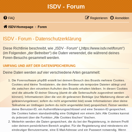
ISDV - Forum
FAQ
Registrieren
Anmelden
ISDV-Homepage
Foren
ISDV - Forum - Datenschutzerklärung
Diese Richtlinie beschreibt, wie „ISDV - Forum“ („https://www.isdv.net/forum“)
(im Folgenden „der Betreiber“) die Daten verwendet, die während deines
Foren-Besuchs gesammelt werden.
UMFANG UND ART DER DATENSPEICHERUNG
Deine Daten werden auf vier verschiedene Arten gesammelt:
Die Forensoftware phpBB erstellt bei deinem Besuch des Boards mehrere Cookies.
Cookies sind kleine Textdateien, die dein Browser als temporäre Dateien ablegt und
die zwischen den einzelnen Aufrufen des Boards erhalten bleiben. In diesen Cookies
sind die aktuelle ID deiner Sitzung (damit dir alle Seitenaufrufe zugeordnet werden
können), Informationen über die von dir gelesenen Beiträge (zur Markierung dieser als
gelesen/ungelesen; sofern du nicht angemeldet bist) sowie Informationen über deine
Teilnahme an Umfragen (sofern du nicht angemeldet bist) gespeichert. Ferner werden
deine Benutzer-ID, ein Authentifizierungsschlüssel und eine Session-ID gespeichert.
Die Cookies haben standardmäßig eine Gültigkeit von einem Jahr. Alle Cookies kannst
du jederzeit über die Funktion „Alle Cookies löschen“ löschen.
Weiterhin werden die Daten gespeichert, die du bei der Registrierung, in deinem Profil
oder deinem persönlichem Bereich angibst. Für die Registrierung sind mindestens ein
eindeutiger Benutzername, eine E-Mail-Adresse und ein Passwort notwendig. Wenn