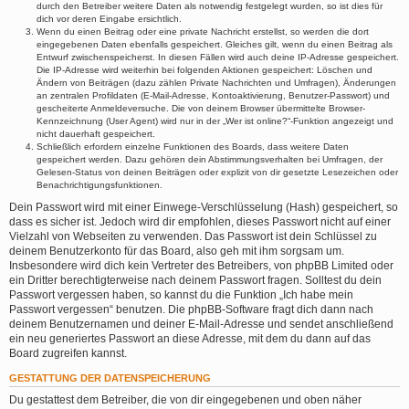
durch den Betreiber weitere Daten als notwendig festgelegt wurden, so ist dies für
dich vor deren Eingabe ersichtlich.
Wenn du einen Beitrag oder eine private Nachricht erstellst, so werden die dort
eingegebenen Daten ebenfalls gespeichert. Gleiches gilt, wenn du einen Beitrag als
Entwurf zwischenspeicherst. In diesen Fällen wird auch deine IP-Adresse gespeichert.
Die IP-Adresse wird weiterhin bei folgenden Aktionen gespeichert: Löschen und
Ändern von Beiträgen (dazu zählen Private Nachrichten und Umfragen), Änderungen
an zentralen Profildaten (E-Mail-Adresse, Kontoaktivierung, Benutzer-Passwort) und
gescheiterte Anmeldeversuche. Die von deinem Browser übermittelte Browser-
Kennzeichnung (User Agent) wird nur in der „Wer ist online?“-Funktion angezeigt und
nicht dauerhaft gespeichert.
Schließlich erfordern einzelne Funktionen des Boards, dass weitere Daten
gespeichert werden. Dazu gehören dein Abstimmungsverhalten bei Umfragen, der
Gelesen-Status von deinen Beiträgen oder explizit von dir gesetzte Lesezeichen oder
Benachrichtigungsfunktionen.
Dein Passwort wird mit einer Einwege-Verschlüsselung (Hash) gespeichert, so
dass es sicher ist. Jedoch wird dir empfohlen, dieses Passwort nicht auf einer
Vielzahl von Webseiten zu verwenden. Das Passwort ist dein Schlüssel zu
deinem Benutzerkonto für das Board, also geh mit ihm sorgsam um.
Insbesondere wird dich kein Vertreter des Betreibers, von phpBB Limited oder
ein Dritter berechtigterweise nach deinem Passwort fragen. Solltest du dein
Passwort vergessen haben, so kannst du die Funktion „Ich habe mein
Passwort vergessen“ benutzen. Die phpBB-Software fragt dich dann nach
deinem Benutzernamen und deiner E-Mail-Adresse und sendet anschließend
ein neu generiertes Passwort an diese Adresse, mit dem du dann auf das
Board zugreifen kannst.
GESTATTUNG DER DATENSPEICHERUNG
Du gestattest dem Betreiber, die von dir eingegebenen und oben näher