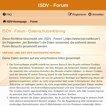
ISDV - Forum
FAQ
Registrieren
Anmelden
ISDV-Homepage
Foren
ISDV - Forum - Datenschutzerklärung
Diese Richtlinie beschreibt, wie „ISDV - Forum“ („https://www.isdv.net/forum“)
(im Folgenden „der Betreiber“) die Daten verwendet, die während deines
Foren-Besuchs gesammelt werden.
UMFANG UND ART DER DATENSPEICHERUNG
Deine Daten werden auf vier verschiedene Arten gesammelt:
Die Forensoftware phpBB erstellt bei deinem Besuch des Boards mehrere Cookies.
Cookies sind kleine Textdateien, die dein Browser als temporäre Dateien ablegt und
die zwischen den einzelnen Aufrufen des Boards erhalten bleiben. In diesen Cookies
sind die aktuelle ID deiner Sitzung (damit dir alle Seitenaufrufe zugeordnet werden
können), Informationen über die von dir gelesenen Beiträge (zur Markierung dieser als
gelesen/ungelesen; sofern du nicht angemeldet bist) sowie Informationen über deine
Teilnahme an Umfragen (sofern du nicht angemeldet bist) gespeichert. Ferner werden
deine Benutzer-ID, ein Authentifizierungsschlüssel und eine Session-ID gespeichert.
Die Cookies haben standardmäßig eine Gültigkeit von einem Jahr. Alle Cookies kannst
du jederzeit über die Funktion „Alle Cookies löschen“ löschen.
Weiterhin werden die Daten gespeichert, die du bei der Registrierung, in deinem Profil
oder deinem persönlichem Bereich angibst. Für die Registrierung sind mindestens ein
eindeutiger Benutzername, eine E-Mail-Adresse und ein Passwort notwendig. Wenn