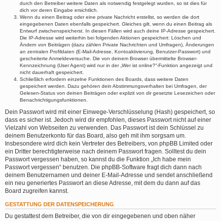
durch den Betreiber weitere Daten als notwendig festgelegt wurden, so ist dies für
dich vor deren Eingabe ersichtlich.
Wenn du einen Beitrag oder eine private Nachricht erstellst, so werden die dort
eingegebenen Daten ebenfalls gespeichert. Gleiches gilt, wenn du einen Beitrag als
Entwurf zwischenspeicherst. In diesen Fällen wird auch deine IP-Adresse gespeichert.
Die IP-Adresse wird weiterhin bei folgenden Aktionen gespeichert: Löschen und
Ändern von Beiträgen (dazu zählen Private Nachrichten und Umfragen), Änderungen
an zentralen Profildaten (E-Mail-Adresse, Kontoaktivierung, Benutzer-Passwort) und
gescheiterte Anmeldeversuche. Die von deinem Browser übermittelte Browser-
Kennzeichnung (User Agent) wird nur in der „Wer ist online?“-Funktion angezeigt und
nicht dauerhaft gespeichert.
Schließlich erfordern einzelne Funktionen des Boards, dass weitere Daten
gespeichert werden. Dazu gehören dein Abstimmungsverhalten bei Umfragen, der
Gelesen-Status von deinen Beiträgen oder explizit von dir gesetzte Lesezeichen oder
Benachrichtigungsfunktionen.
Dein Passwort wird mit einer Einwege-Verschlüsselung (Hash) gespeichert, so
dass es sicher ist. Jedoch wird dir empfohlen, dieses Passwort nicht auf einer
Vielzahl von Webseiten zu verwenden. Das Passwort ist dein Schlüssel zu
deinem Benutzerkonto für das Board, also geh mit ihm sorgsam um.
Insbesondere wird dich kein Vertreter des Betreibers, von phpBB Limited oder
ein Dritter berechtigterweise nach deinem Passwort fragen. Solltest du dein
Passwort vergessen haben, so kannst du die Funktion „Ich habe mein
Passwort vergessen“ benutzen. Die phpBB-Software fragt dich dann nach
deinem Benutzernamen und deiner E-Mail-Adresse und sendet anschließend
ein neu generiertes Passwort an diese Adresse, mit dem du dann auf das
Board zugreifen kannst.
GESTATTUNG DER DATENSPEICHERUNG
Du gestattest dem Betreiber, die von dir eingegebenen und oben näher