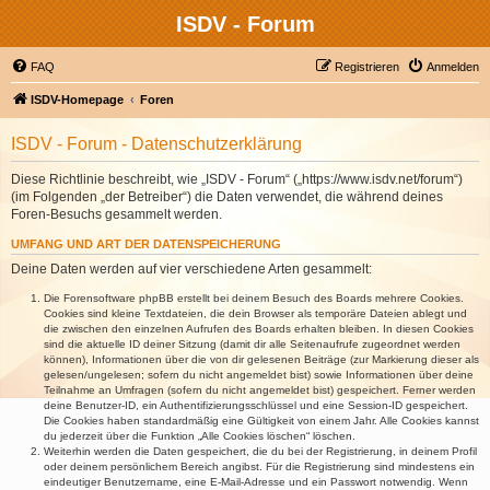
ISDV - Forum
FAQ
Registrieren
Anmelden
ISDV-Homepage
Foren
ISDV - Forum - Datenschutzerklärung
Diese Richtlinie beschreibt, wie „ISDV - Forum“ („https://www.isdv.net/forum“)
(im Folgenden „der Betreiber“) die Daten verwendet, die während deines
Foren-Besuchs gesammelt werden.
UMFANG UND ART DER DATENSPEICHERUNG
Deine Daten werden auf vier verschiedene Arten gesammelt:
Die Forensoftware phpBB erstellt bei deinem Besuch des Boards mehrere Cookies.
Cookies sind kleine Textdateien, die dein Browser als temporäre Dateien ablegt und
die zwischen den einzelnen Aufrufen des Boards erhalten bleiben. In diesen Cookies
sind die aktuelle ID deiner Sitzung (damit dir alle Seitenaufrufe zugeordnet werden
können), Informationen über die von dir gelesenen Beiträge (zur Markierung dieser als
gelesen/ungelesen; sofern du nicht angemeldet bist) sowie Informationen über deine
Teilnahme an Umfragen (sofern du nicht angemeldet bist) gespeichert. Ferner werden
deine Benutzer-ID, ein Authentifizierungsschlüssel und eine Session-ID gespeichert.
Die Cookies haben standardmäßig eine Gültigkeit von einem Jahr. Alle Cookies kannst
du jederzeit über die Funktion „Alle Cookies löschen“ löschen.
Weiterhin werden die Daten gespeichert, die du bei der Registrierung, in deinem Profil
oder deinem persönlichem Bereich angibst. Für die Registrierung sind mindestens ein
eindeutiger Benutzername, eine E-Mail-Adresse und ein Passwort notwendig. Wenn