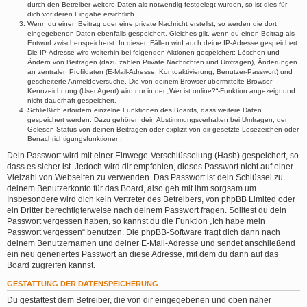
durch den Betreiber weitere Daten als notwendig festgelegt wurden, so ist dies für
dich vor deren Eingabe ersichtlich.
Wenn du einen Beitrag oder eine private Nachricht erstellst, so werden die dort
eingegebenen Daten ebenfalls gespeichert. Gleiches gilt, wenn du einen Beitrag als
Entwurf zwischenspeicherst. In diesen Fällen wird auch deine IP-Adresse gespeichert.
Die IP-Adresse wird weiterhin bei folgenden Aktionen gespeichert: Löschen und
Ändern von Beiträgen (dazu zählen Private Nachrichten und Umfragen), Änderungen
an zentralen Profildaten (E-Mail-Adresse, Kontoaktivierung, Benutzer-Passwort) und
gescheiterte Anmeldeversuche. Die von deinem Browser übermittelte Browser-
Kennzeichnung (User Agent) wird nur in der „Wer ist online?“-Funktion angezeigt und
nicht dauerhaft gespeichert.
Schließlich erfordern einzelne Funktionen des Boards, dass weitere Daten
gespeichert werden. Dazu gehören dein Abstimmungsverhalten bei Umfragen, der
Gelesen-Status von deinen Beiträgen oder explizit von dir gesetzte Lesezeichen oder
Benachrichtigungsfunktionen.
Dein Passwort wird mit einer Einwege-Verschlüsselung (Hash) gespeichert, so
dass es sicher ist. Jedoch wird dir empfohlen, dieses Passwort nicht auf einer
Vielzahl von Webseiten zu verwenden. Das Passwort ist dein Schlüssel zu
deinem Benutzerkonto für das Board, also geh mit ihm sorgsam um.
Insbesondere wird dich kein Vertreter des Betreibers, von phpBB Limited oder
ein Dritter berechtigterweise nach deinem Passwort fragen. Solltest du dein
Passwort vergessen haben, so kannst du die Funktion „Ich habe mein
Passwort vergessen“ benutzen. Die phpBB-Software fragt dich dann nach
deinem Benutzernamen und deiner E-Mail-Adresse und sendet anschließend
ein neu generiertes Passwort an diese Adresse, mit dem du dann auf das
Board zugreifen kannst.
GESTATTUNG DER DATENSPEICHERUNG
Du gestattest dem Betreiber, die von dir eingegebenen und oben näher