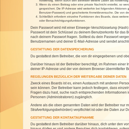
notwendig. Wenn durch den Betreiber weitere Daten als notwendig fe
Wenn du einen Beitrag oder eine private Nachricht erstellst, so we
gespeichert. Die IP-Adresse wird weiterhin bei folgenden Aktionen
Benutzer-Passwort) und gescheiterte Anmeldeversuche. Die von dein
Schließlich erfordern einzelne Funktionen des Boards, dass weite
oder Benachrichtigungsfunktionen.
Dein Passwort wird mit einer Einwege-Verschlüsselung (Hash) g
Passwort ist dein Schlüssel zu deinem Benutzerkonto für das Bo
nach deinem Passwort fragen. Solltest du dein Passwort verg
Benutzernamen und deiner E-Mail-Adresse und sendet anschlie
GESTATTUNG DER DATENSPEICHERUNG
Du gestattest dem Betreiber, die von dir eingegebenen und ob
Darüber hinaus ist der Betreiber berechtigt, im Rahmen einer
deiner IP-Adresse und der von deinem Browser übermittelter B
REGELUNGEN BEZÜGLICH DER WEITERGABE DEINER DATEN
Zweck eines Boards ist es, einen Austausch mit anderen Personen
sein können. Der Betreiber kann jedoch festlegen, dass einzeln
Fragen dazu hast, suche nach entsprechenden Informationen im 
Personen (Administratoren) zugänglich.
Andere als die oben genannten Daten wird der Betreiber nur mit
Strafverfolgungsbehörden) verpflichtet ist oder die Daten zur D
GESTATTUNG DER KONTAKTAUFNAHME
Du gestattest dem Betreiber darüber hinaus, dich unter den von
hinaus dürfen er und andere Benutzer dich kontaktieren, sofern