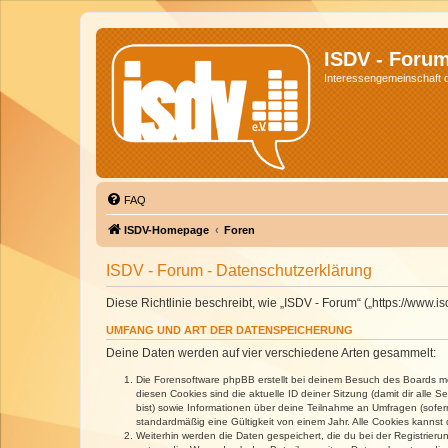
ISDV - Foru
Interessengemeinschaft de
FAQ
ISDV-Homepage
Foren
ISDV - Forum - Datenschutzerklärung
Diese Richtlinie beschreibt, wie „ISDV - Forum“ („https://www
UMFANG UND ART DER DATENSPEICHERUNG
Deine Daten werden auf vier verschiedene Arten gesammelt:
Die Forensoftware phpBB erstellt bei deinem Besuch des Boards meh
diesen Cookies sind die aktuelle ID deiner Sitzung (damit dir alle
bist) sowie Informationen über deine Teilnahme an Umfragen (sofer
standardmäßig eine Gültigkeit von einem Jahr. Alle Cookies kannst d
Weiterhin werden die Daten gespeichert, die du bei der Registrieru