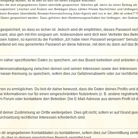
stgelegt wurden, so ist dies für dich vor deren Eingabe ersichtlich.
rden die dort eingegebenen Daten ebenfalls gespeichert. Gleiches gilt, wenn du einen Beitrag als
 gespeichert: Löschen und Ändern von Beiträgen (dazu zählen Private Nachrichten und Umfragen)
em Browser übermittelte Browser-Kennzeichnung (User Agent) wird nur in der „Wer ist online?“-F
re Daten gespeichert werden. Dazu gehören dein Abstimmungsverhalten bei Umfragen, der Gelesen
espeichert, so dass es sicher ist. Jedoch wird dir empfohlen, dieses Passwort ni
ard, also geh mit ihm sorgsam um. Insbesondere wird dich kein Vertreter des Betre
essen haben, so kannst du die Funktion „Ich habe mein Passwort vergessen“ benut
ßend ein neu generiertes Passwort an diese Adresse, mit dem du dann auf das Bo
en näher spezifizierten Daten zu speichern, um das Board betreiben und anbieten 
 Interessenabwägung zwischen deinen und seinen Interessen sowie den Interessen D
rowser-Kennung zu speichern, sofern dies zur Gefahrenabwehr oder zur rechtlichen
 zu ermöglichen. Du bist dir daher bewusst, dass die Daten deines Profils und die 
e Informationen nur für einen eingeschränkten Nutzerkreis (z. B. andere registriert
Forum oder kontaktiere den Betreiber. Die E-Mail-Adresse aus deinem Profil ist d
 deiner Zustimmung an Dritte weitergeben. Dies gilt nicht, sofern er auf Grund ge
urchsetzung rechtlicher Interessen erforderlich sind.
 dir angegebenen Kontaktdaten zu kontaktieren, sofern dies zur Übermittlung zentra
 du dies in deinem persönlichen Bereich gestattet hast.