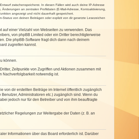
 Entwurf zwischenspeicherst. In diesen Fällen wird auch deine IP-Adresse
, Änderungen an zentralen Profildaten (E-Mail-Adresse, Kontoaktivierung,
unktion angezeigt und nicht dauerhaft gespeichert.
-Status von deinen Beiträgen oder explizit von dir gesetzte Lesezeichen
cht auf einer Vielzahl von Webseiten zu verwenden. Das
ibers, von phpBB Limited oder ein Dritter berechtigterweise
zen. Die phpBB-Software fragt dich dann nach deinem
ard zugreifen kannst.
zu können.
ritter, Zeitpunkte von Zugriffen und Aktionen zusammen mit
 Nachverfolgbarkeit notwendig ist.
von dir erstellten Beiträge im Internet öffentlich zugänglich
e Benutzer, Administratoren etc.) zugänglich sind. Wenn du
abei jedoch nur für den Betreiber und von ihm beauftragte
setzlicher Regelungen zur Weitergabe der Daten (z. B. an
ler Informationen über das Board erforderlich ist. Darüber