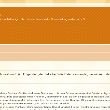
m
r selbständigen Dienstleister/Innen in der Veranstaltungswirtschaft e.V.
.isdv.net/forum“) (im Folgenden „der Betreiber“) die Daten verwendet, die währen
rere Cookies. Cookies sind kleine Textdateien, die dein Browser als temporäre Dateien ablegt 
 Seitenaufrufe zugeordnet werden können), Informationen über die von dir gelesenen Beiträge (zu
n du nicht angemeldet bist) gespeichert. Ferner werden deine Benutzer-ID, ein Authentifizierung
u jederzeit über die Funktion „Alle Cookies löschen“ löschen.
ng, in deinem Profil oder deinem persönlichem Bereich angibst. Für die Registrierung sind mind