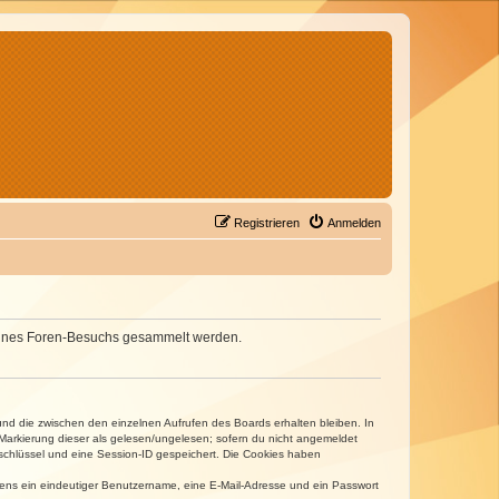
Registrieren
Anmelden
d deines Foren-Besuchs gesammelt werden.
und die zwischen den einzelnen Aufrufen des Boards erhalten bleiben. In
r Markierung dieser als gelesen/ungelesen; sofern du nicht angemeldet
sschlüssel und eine Session-ID gespeichert. Die Cookies haben
estens ein eindeutiger Benutzername, eine E-Mail-Adresse und ein Passwort