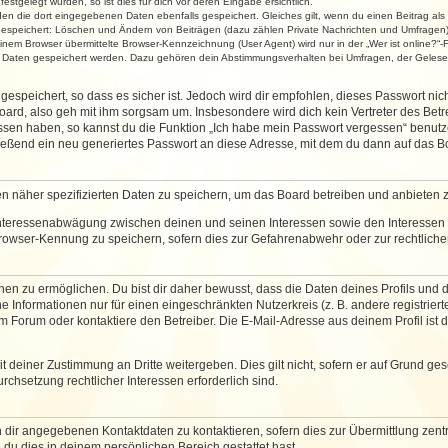
stgelegt wurden, so ist dies für dich vor deren Eingabe ersichtlich.
rden die dort eingegebenen Daten ebenfalls gespeichert. Gleiches gilt, wenn du einen Beitrag als
 gespeichert: Löschen und Ändern von Beiträgen (dazu zählen Private Nachrichten und Umfragen)
em Browser übermittelte Browser-Kennzeichnung (User Agent) wird nur in der „Wer ist online?“-F
re Daten gespeichert werden. Dazu gehören dein Abstimmungsverhalten bei Umfragen, der Gelesen
espeichert, so dass es sicher ist. Jedoch wird dir empfohlen, dieses Passwort ni
ard, also geh mit ihm sorgsam um. Insbesondere wird dich kein Vertreter des Betre
essen haben, so kannst du die Funktion „Ich habe mein Passwort vergessen“ benut
ßend ein neu generiertes Passwort an diese Adresse, mit dem du dann auf das Bo
en näher spezifizierten Daten zu speichern, um das Board betreiben und anbieten 
 Interessenabwägung zwischen deinen und seinen Interessen sowie den Interessen D
rowser-Kennung zu speichern, sofern dies zur Gefahrenabwehr oder zur rechtlichen
 zu ermöglichen. Du bist dir daher bewusst, dass die Daten deines Profils und die 
e Informationen nur für einen eingeschränkten Nutzerkreis (z. B. andere registriert
Forum oder kontaktiere den Betreiber. Die E-Mail-Adresse aus deinem Profil ist d
 deiner Zustimmung an Dritte weitergeben. Dies gilt nicht, sofern er auf Grund ge
urchsetzung rechtlicher Interessen erforderlich sind.
 dir angegebenen Kontaktdaten zu kontaktieren, sofern dies zur Übermittlung zentra
 du dies in deinem persönlichen Bereich gestattet hast.