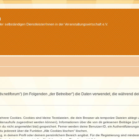
m
r selbständigen Dienstleister/Innen in der Veranstaltungswirtschaft e.V.
.isdv.net/forum“) (im Folgenden „der Betreiber“) die Daten verwendet, die währen
rere Cookies. Cookies sind kleine Textdateien, die dein Browser als temporäre Dateien ablegt 
 Seitenaufrufe zugeordnet werden können), Informationen über die von dir gelesenen Beiträge (zu
n du nicht angemeldet bist) gespeichert. Ferner werden deine Benutzer-ID, ein Authentifizierung
u jederzeit über die Funktion „Alle Cookies löschen“ löschen.
ng, in deinem Profil oder deinem persönlichem Bereich angibst. Für die Registrierung sind mind