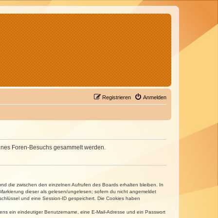
Registrieren
Anmelden
d deines Foren-Besuchs gesammelt werden.
und die zwischen den einzelnen Aufrufen des Boards erhalten bleiben. In
r Markierung dieser als gelesen/ungelesen; sofern du nicht angemeldet
sschlüssel und eine Session-ID gespeichert. Die Cookies haben
estens ein eindeutiger Benutzername, eine E-Mail-Adresse und ein Passwort