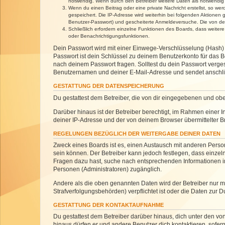
notwendig. Wenn durch den Betreiber weitere Daten als notwendig fe
Wenn du einen Beitrag oder eine private Nachricht erstellst, so we
gespeichert. Die IP-Adresse wird weiterhin bei folgenden Aktionen
Benutzer-Passwort) und gescheiterte Anmeldeversuche. Die von dein
Schließlich erfordern einzelne Funktionen des Boards, dass weite
oder Benachrichtigungsfunktionen.
Dein Passwort wird mit einer Einwege-Verschlüsselung (Hash) g
Passwort ist dein Schlüssel zu deinem Benutzerkonto für das Bo
nach deinem Passwort fragen. Solltest du dein Passwort verg
Benutzernamen und deiner E-Mail-Adresse und sendet anschlie
GESTATTUNG DER DATENSPEICHERUNG
Du gestattest dem Betreiber, die von dir eingegebenen und ob
Darüber hinaus ist der Betreiber berechtigt, im Rahmen einer
deiner IP-Adresse und der von deinem Browser übermittelter B
REGELUNGEN BEZÜGLICH DER WEITERGABE DEINER DATEN
Zweck eines Boards ist es, einen Austausch mit anderen Personen
sein können. Der Betreiber kann jedoch festlegen, dass einzeln
Fragen dazu hast, suche nach entsprechenden Informationen im 
Personen (Administratoren) zugänglich.
Andere als die oben genannten Daten wird der Betreiber nur mit
Strafverfolgungsbehörden) verpflichtet ist oder die Daten zur D
GESTATTUNG DER KONTAKTAUFNAHME
Du gestattest dem Betreiber darüber hinaus, dich unter den von
hinaus dürfen er und andere Benutzer dich kontaktieren, sofern