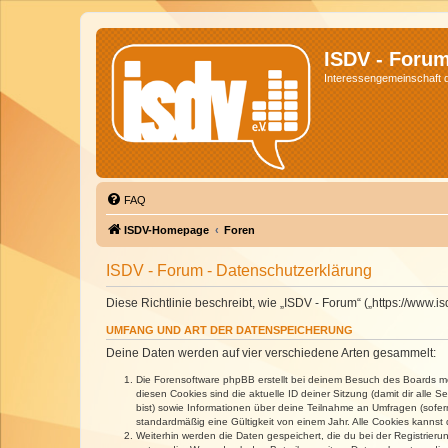
ISDV - Foru
Interessengemeinschaft de
FAQ
ISDV-Homepage
Foren
ISDV - Forum - Datenschutzerklärung
Diese Richtlinie beschreibt, wie „ISDV - Forum“ („https://www
UMFANG UND ART DER DATENSPEICHERUNG
Deine Daten werden auf vier verschiedene Arten gesammelt:
Die Forensoftware phpBB erstellt bei deinem Besuch des Boards meh
diesen Cookies sind die aktuelle ID deiner Sitzung (damit dir alle
bist) sowie Informationen über deine Teilnahme an Umfragen (sofer
standardmäßig eine Gültigkeit von einem Jahr. Alle Cookies kannst d
Weiterhin werden die Daten gespeichert, die du bei der Registrieru