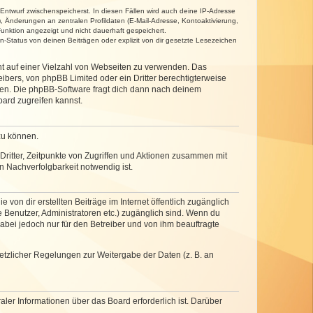
 Entwurf zwischenspeicherst. In diesen Fällen wird auch deine IP-Adresse
, Änderungen an zentralen Profildaten (E-Mail-Adresse, Kontoaktivierung,
unktion angezeigt und nicht dauerhaft gespeichert.
-Status von deinen Beiträgen oder explizit von dir gesetzte Lesezeichen
cht auf einer Vielzahl von Webseiten zu verwenden. Das
ibers, von phpBB Limited oder ein Dritter berechtigterweise
zen. Die phpBB-Software fragt dich dann nach deinem
ard zugreifen kannst.
zu können.
ritter, Zeitpunkte von Zugriffen und Aktionen zusammen mit
 Nachverfolgbarkeit notwendig ist.
von dir erstellten Beiträge im Internet öffentlich zugänglich
e Benutzer, Administratoren etc.) zugänglich sind. Wenn du
abei jedoch nur für den Betreiber und von ihm beauftragte
setzlicher Regelungen zur Weitergabe der Daten (z. B. an
ler Informationen über das Board erforderlich ist. Darüber