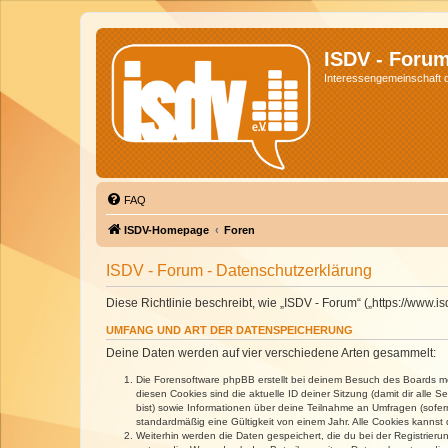
ISDV - Foru
Interessengemeinschaft de
FAQ
ISDV-Homepage
Foren
ISDV - Forum - Datenschutzerklärung
Diese Richtlinie beschreibt, wie „ISDV - Forum“ („https://www
UMFANG UND ART DER DATENSPEICHERUNG
Deine Daten werden auf vier verschiedene Arten gesammelt:
Die Forensoftware phpBB erstellt bei deinem Besuch des Boards meh
diesen Cookies sind die aktuelle ID deiner Sitzung (damit dir alle
bist) sowie Informationen über deine Teilnahme an Umfragen (sofer
standardmäßig eine Gültigkeit von einem Jahr. Alle Cookies kannst d
Weiterhin werden die Daten gespeichert, die du bei der Registrieru