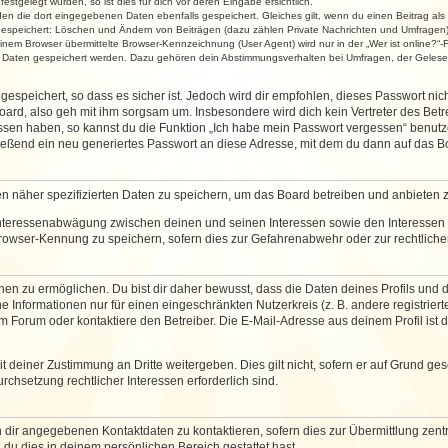
stgelegt wurden, so ist dies für dich vor deren Eingabe ersichtlich.
rden die dort eingegebenen Daten ebenfalls gespeichert. Gleiches gilt, wenn du einen Beitrag als
 gespeichert: Löschen und Ändern von Beiträgen (dazu zählen Private Nachrichten und Umfragen)
em Browser übermittelte Browser-Kennzeichnung (User Agent) wird nur in der „Wer ist online?“-F
re Daten gespeichert werden. Dazu gehören dein Abstimmungsverhalten bei Umfragen, der Gelesen
espeichert, so dass es sicher ist. Jedoch wird dir empfohlen, dieses Passwort ni
ard, also geh mit ihm sorgsam um. Insbesondere wird dich kein Vertreter des Betre
essen haben, so kannst du die Funktion „Ich habe mein Passwort vergessen“ benut
ßend ein neu generiertes Passwort an diese Adresse, mit dem du dann auf das Bo
en näher spezifizierten Daten zu speichern, um das Board betreiben und anbieten 
 Interessenabwägung zwischen deinen und seinen Interessen sowie den Interessen D
rowser-Kennung zu speichern, sofern dies zur Gefahrenabwehr oder zur rechtlichen
 zu ermöglichen. Du bist dir daher bewusst, dass die Daten deines Profils und die 
e Informationen nur für einen eingeschränkten Nutzerkreis (z. B. andere registriert
Forum oder kontaktiere den Betreiber. Die E-Mail-Adresse aus deinem Profil ist d
 deiner Zustimmung an Dritte weitergeben. Dies gilt nicht, sofern er auf Grund ge
urchsetzung rechtlicher Interessen erforderlich sind.
 dir angegebenen Kontaktdaten zu kontaktieren, sofern dies zur Übermittlung zentra
 du dies in deinem persönlichen Bereich gestattet hast.