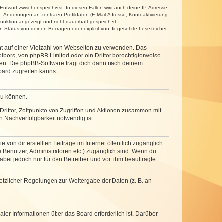
 Entwurf zwischenspeicherst. In diesen Fällen wird auch deine IP-Adresse
, Änderungen an zentralen Profildaten (E-Mail-Adresse, Kontoaktivierung,
unktion angezeigt und nicht dauerhaft gespeichert.
-Status von deinen Beiträgen oder explizit von dir gesetzte Lesezeichen
cht auf einer Vielzahl von Webseiten zu verwenden. Das
ibers, von phpBB Limited oder ein Dritter berechtigterweise
zen. Die phpBB-Software fragt dich dann nach deinem
ard zugreifen kannst.
zu können.
ritter, Zeitpunkte von Zugriffen und Aktionen zusammen mit
 Nachverfolgbarkeit notwendig ist.
von dir erstellten Beiträge im Internet öffentlich zugänglich
e Benutzer, Administratoren etc.) zugänglich sind. Wenn du
abei jedoch nur für den Betreiber und von ihm beauftragte
setzlicher Regelungen zur Weitergabe der Daten (z. B. an
ler Informationen über das Board erforderlich ist. Darüber