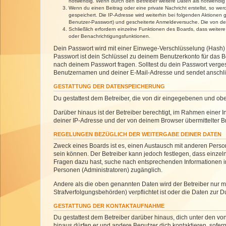
notwendig. Wenn durch den Betreiber weitere Daten als notwendig fe
Wenn du einen Beitrag oder eine private Nachricht erstellst, so we
gespeichert. Die IP-Adresse wird weiterhin bei folgenden Aktionen
Benutzer-Passwort) und gescheiterte Anmeldeversuche. Die von dein
Schließlich erfordern einzelne Funktionen des Boards, dass weite
oder Benachrichtigungsfunktionen.
Dein Passwort wird mit einer Einwege-Verschlüsselung (Hash) g
Passwort ist dein Schlüssel zu deinem Benutzerkonto für das Bo
nach deinem Passwort fragen. Solltest du dein Passwort verg
Benutzernamen und deiner E-Mail-Adresse und sendet anschlie
GESTATTUNG DER DATENSPEICHERUNG
Du gestattest dem Betreiber, die von dir eingegebenen und ob
Darüber hinaus ist der Betreiber berechtigt, im Rahmen einer
deiner IP-Adresse und der von deinem Browser übermittelter B
REGELUNGEN BEZÜGLICH DER WEITERGABE DEINER DATEN
Zweck eines Boards ist es, einen Austausch mit anderen Personen
sein können. Der Betreiber kann jedoch festlegen, dass einzeln
Fragen dazu hast, suche nach entsprechenden Informationen im 
Personen (Administratoren) zugänglich.
Andere als die oben genannten Daten wird der Betreiber nur mit
Strafverfolgungsbehörden) verpflichtet ist oder die Daten zur D
GESTATTUNG DER KONTAKTAUFNAHME
Du gestattest dem Betreiber darüber hinaus, dich unter den von
hinaus dürfen er und andere Benutzer dich kontaktieren, sofern