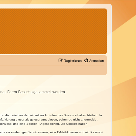
Registrieren
Anmelden
d deines Foren-Besuchs gesammelt werden.
und die zwischen den einzelnen Aufrufen des Boards erhalten bleiben. In
r Markierung dieser als gelesen/ungelesen; sofern du nicht angemeldet
sschlüssel und eine Session-ID gespeichert. Die Cookies haben
estens ein eindeutiger Benutzername, eine E-Mail-Adresse und ein Passwort