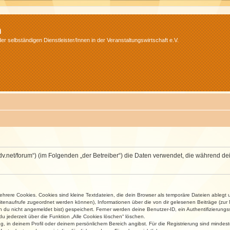
m
r selbständigen Dienstleister/Innen in der Veranstaltungswirtschaft e.V.
.isdv.net/forum“) (im Folgenden „der Betreiber“) die Daten verwendet, die währen
rere Cookies. Cookies sind kleine Textdateien, die dein Browser als temporäre Dateien ablegt 
 Seitenaufrufe zugeordnet werden können), Informationen über die von dir gelesenen Beiträge (zu
n du nicht angemeldet bist) gespeichert. Ferner werden deine Benutzer-ID, ein Authentifizierung
u jederzeit über die Funktion „Alle Cookies löschen“ löschen.
ng, in deinem Profil oder deinem persönlichem Bereich angibst. Für die Registrierung sind mind