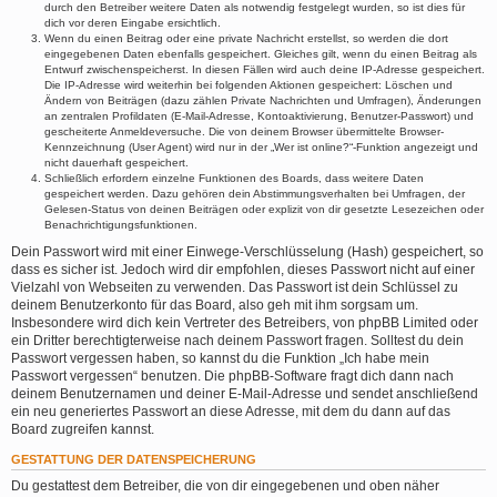
durch den Betreiber weitere Daten als notwendig festgelegt wurden, so ist dies für
dich vor deren Eingabe ersichtlich.
Wenn du einen Beitrag oder eine private Nachricht erstellst, so werden die dort
eingegebenen Daten ebenfalls gespeichert. Gleiches gilt, wenn du einen Beitrag als
Entwurf zwischenspeicherst. In diesen Fällen wird auch deine IP-Adresse gespeichert.
Die IP-Adresse wird weiterhin bei folgenden Aktionen gespeichert: Löschen und
Ändern von Beiträgen (dazu zählen Private Nachrichten und Umfragen), Änderungen
an zentralen Profildaten (E-Mail-Adresse, Kontoaktivierung, Benutzer-Passwort) und
gescheiterte Anmeldeversuche. Die von deinem Browser übermittelte Browser-
Kennzeichnung (User Agent) wird nur in der „Wer ist online?“-Funktion angezeigt und
nicht dauerhaft gespeichert.
Schließlich erfordern einzelne Funktionen des Boards, dass weitere Daten
gespeichert werden. Dazu gehören dein Abstimmungsverhalten bei Umfragen, der
Gelesen-Status von deinen Beiträgen oder explizit von dir gesetzte Lesezeichen oder
Benachrichtigungsfunktionen.
Dein Passwort wird mit einer Einwege-Verschlüsselung (Hash) gespeichert, so
dass es sicher ist. Jedoch wird dir empfohlen, dieses Passwort nicht auf einer
Vielzahl von Webseiten zu verwenden. Das Passwort ist dein Schlüssel zu
deinem Benutzerkonto für das Board, also geh mit ihm sorgsam um.
Insbesondere wird dich kein Vertreter des Betreibers, von phpBB Limited oder
ein Dritter berechtigterweise nach deinem Passwort fragen. Solltest du dein
Passwort vergessen haben, so kannst du die Funktion „Ich habe mein
Passwort vergessen“ benutzen. Die phpBB-Software fragt dich dann nach
deinem Benutzernamen und deiner E-Mail-Adresse und sendet anschließend
ein neu generiertes Passwort an diese Adresse, mit dem du dann auf das
Board zugreifen kannst.
GESTATTUNG DER DATENSPEICHERUNG
Du gestattest dem Betreiber, die von dir eingegebenen und oben näher