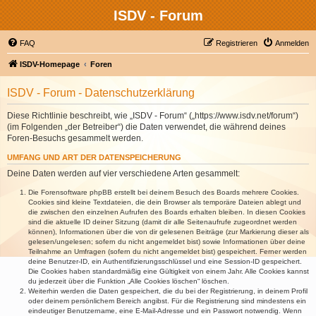
ISDV - Forum
FAQ
Registrieren
Anmelden
ISDV-Homepage
Foren
ISDV - Forum - Datenschutzerklärung
Diese Richtlinie beschreibt, wie „ISDV - Forum“ („https://www.isdv.net/forum“)
(im Folgenden „der Betreiber“) die Daten verwendet, die während deines
Foren-Besuchs gesammelt werden.
UMFANG UND ART DER DATENSPEICHERUNG
Deine Daten werden auf vier verschiedene Arten gesammelt:
Die Forensoftware phpBB erstellt bei deinem Besuch des Boards mehrere Cookies.
Cookies sind kleine Textdateien, die dein Browser als temporäre Dateien ablegt und
die zwischen den einzelnen Aufrufen des Boards erhalten bleiben. In diesen Cookies
sind die aktuelle ID deiner Sitzung (damit dir alle Seitenaufrufe zugeordnet werden
können), Informationen über die von dir gelesenen Beiträge (zur Markierung dieser als
gelesen/ungelesen; sofern du nicht angemeldet bist) sowie Informationen über deine
Teilnahme an Umfragen (sofern du nicht angemeldet bist) gespeichert. Ferner werden
deine Benutzer-ID, ein Authentifizierungsschlüssel und eine Session-ID gespeichert.
Die Cookies haben standardmäßig eine Gültigkeit von einem Jahr. Alle Cookies kannst
du jederzeit über die Funktion „Alle Cookies löschen“ löschen.
Weiterhin werden die Daten gespeichert, die du bei der Registrierung, in deinem Profil
oder deinem persönlichem Bereich angibst. Für die Registrierung sind mindestens ein
eindeutiger Benutzername, eine E-Mail-Adresse und ein Passwort notwendig. Wenn