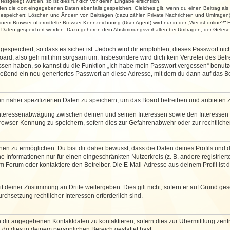
stgelegt wurden, so ist dies für dich vor deren Eingabe ersichtlich.
rden die dort eingegebenen Daten ebenfalls gespeichert. Gleiches gilt, wenn du einen Beitrag als
 gespeichert: Löschen und Ändern von Beiträgen (dazu zählen Private Nachrichten und Umfragen)
em Browser übermittelte Browser-Kennzeichnung (User Agent) wird nur in der „Wer ist online?“-F
re Daten gespeichert werden. Dazu gehören dein Abstimmungsverhalten bei Umfragen, der Gelesen
espeichert, so dass es sicher ist. Jedoch wird dir empfohlen, dieses Passwort ni
ard, also geh mit ihm sorgsam um. Insbesondere wird dich kein Vertreter des Betre
essen haben, so kannst du die Funktion „Ich habe mein Passwort vergessen“ benut
ßend ein neu generiertes Passwort an diese Adresse, mit dem du dann auf das Bo
en näher spezifizierten Daten zu speichern, um das Board betreiben und anbieten 
 Interessenabwägung zwischen deinen und seinen Interessen sowie den Interessen D
rowser-Kennung zu speichern, sofern dies zur Gefahrenabwehr oder zur rechtlichen
 zu ermöglichen. Du bist dir daher bewusst, dass die Daten deines Profils und die 
e Informationen nur für einen eingeschränkten Nutzerkreis (z. B. andere registriert
Forum oder kontaktiere den Betreiber. Die E-Mail-Adresse aus deinem Profil ist d
 deiner Zustimmung an Dritte weitergeben. Dies gilt nicht, sofern er auf Grund ge
urchsetzung rechtlicher Interessen erforderlich sind.
 dir angegebenen Kontaktdaten zu kontaktieren, sofern dies zur Übermittlung zentra
 du dies in deinem persönlichen Bereich gestattet hast.