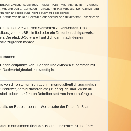
 Entwurf zwischenspeicherst. In diesen Fällen wird auch deine IP-Adresse
, Änderungen an zentralen Profildaten (E-Mail-Adresse, Kontoaktivierung,
unktion angezeigt und nicht dauerhaft gespeichert.
-Status von deinen Beiträgen oder explizit von dir gesetzte Lesezeichen
cht auf einer Vielzahl von Webseiten zu verwenden. Das
ibers, von phpBB Limited oder ein Dritter berechtigterweise
zen. Die phpBB-Software fragt dich dann nach deinem
ard zugreifen kannst.
zu können.
ritter, Zeitpunkte von Zugriffen und Aktionen zusammen mit
 Nachverfolgbarkeit notwendig ist.
von dir erstellten Beiträge im Internet öffentlich zugänglich
e Benutzer, Administratoren etc.) zugänglich sind. Wenn du
abei jedoch nur für den Betreiber und von ihm beauftragte
setzlicher Regelungen zur Weitergabe der Daten (z. B. an
ler Informationen über das Board erforderlich ist. Darüber