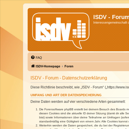
ISDV - Foru
Interessengemeinschaft de
FAQ
ISDV-Homepage
Foren
ISDV - Forum - Datenschutzerklärung
Diese Richtlinie beschreibt, wie „ISDV - Forum“ („https://www
UMFANG UND ART DER DATENSPEICHERUNG
Deine Daten werden auf vier verschiedene Arten gesammelt:
Die Forensoftware phpBB erstellt bei deinem Besuch des Boards meh
diesen Cookies sind die aktuelle ID deiner Sitzung (damit dir alle
bist) sowie Informationen über deine Teilnahme an Umfragen (sofer
standardmäßig eine Gültigkeit von einem Jahr. Alle Cookies kannst d
Weiterhin werden die Daten gespeichert, die du bei der Registrieru