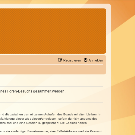
Registrieren
Anmelden
d deines Foren-Besuchs gesammelt werden.
und die zwischen den einzelnen Aufrufen des Boards erhalten bleiben. In
r Markierung dieser als gelesen/ungelesen; sofern du nicht angemeldet
sschlüssel und eine Session-ID gespeichert. Die Cookies haben
estens ein eindeutiger Benutzername, eine E-Mail-Adresse und ein Passwort