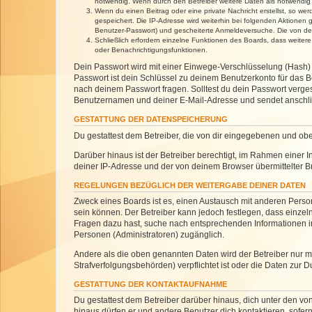
notwendig. Wenn durch den Betreiber weitere Daten als notwendig fe
Wenn du einen Beitrag oder eine private Nachricht erstellst, so we
gespeichert. Die IP-Adresse wird weiterhin bei folgenden Aktionen
Benutzer-Passwort) und gescheiterte Anmeldeversuche. Die von dein
Schließlich erfordern einzelne Funktionen des Boards, dass weite
oder Benachrichtigungsfunktionen.
Dein Passwort wird mit einer Einwege-Verschlüsselung (Hash) g
Passwort ist dein Schlüssel zu deinem Benutzerkonto für das Bo
nach deinem Passwort fragen. Solltest du dein Passwort verg
Benutzernamen und deiner E-Mail-Adresse und sendet anschlie
GESTATTUNG DER DATENSPEICHERUNG
Du gestattest dem Betreiber, die von dir eingegebenen und ob
Darüber hinaus ist der Betreiber berechtigt, im Rahmen einer
deiner IP-Adresse und der von deinem Browser übermittelter B
REGELUNGEN BEZÜGLICH DER WEITERGABE DEINER DATEN
Zweck eines Boards ist es, einen Austausch mit anderen Personen
sein können. Der Betreiber kann jedoch festlegen, dass einzeln
Fragen dazu hast, suche nach entsprechenden Informationen im 
Personen (Administratoren) zugänglich.
Andere als die oben genannten Daten wird der Betreiber nur mit
Strafverfolgungsbehörden) verpflichtet ist oder die Daten zur D
GESTATTUNG DER KONTAKTAUFNAHME
Du gestattest dem Betreiber darüber hinaus, dich unter den von
hinaus dürfen er und andere Benutzer dich kontaktieren, sofern