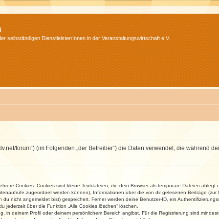
m
r selbständigen Dienstleister/Innen in der Veranstaltungswirtschaft e.V.
.isdv.net/forum“) (im Folgenden „der Betreiber“) die Daten verwendet, die währen
rere Cookies. Cookies sind kleine Textdateien, die dein Browser als temporäre Dateien ablegt 
 Seitenaufrufe zugeordnet werden können), Informationen über die von dir gelesenen Beiträge (zu
n du nicht angemeldet bist) gespeichert. Ferner werden deine Benutzer-ID, ein Authentifizierung
u jederzeit über die Funktion „Alle Cookies löschen“ löschen.
ng, in deinem Profil oder deinem persönlichem Bereich angibst. Für die Registrierung sind mind