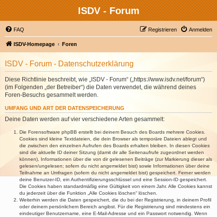
ISDV - Forum
FAQ
Registrieren
Anmelden
ISDV-Homepage
Foren
ISDV - Forum - Datenschutzerklärung
Diese Richtlinie beschreibt, wie „ISDV - Forum“ („https://www.isdv.net/forum“)
(im Folgenden „der Betreiber“) die Daten verwendet, die während deines
Foren-Besuchs gesammelt werden.
UMFANG UND ART DER DATENSPEICHERUNG
Deine Daten werden auf vier verschiedene Arten gesammelt:
Die Forensoftware phpBB erstellt bei deinem Besuch des Boards mehrere Cookies.
Cookies sind kleine Textdateien, die dein Browser als temporäre Dateien ablegt und
die zwischen den einzelnen Aufrufen des Boards erhalten bleiben. In diesen Cookies
sind die aktuelle ID deiner Sitzung (damit dir alle Seitenaufrufe zugeordnet werden
können), Informationen über die von dir gelesenen Beiträge (zur Markierung dieser als
gelesen/ungelesen; sofern du nicht angemeldet bist) sowie Informationen über deine
Teilnahme an Umfragen (sofern du nicht angemeldet bist) gespeichert. Ferner werden
deine Benutzer-ID, ein Authentifizierungsschlüssel und eine Session-ID gespeichert.
Die Cookies haben standardmäßig eine Gültigkeit von einem Jahr. Alle Cookies kannst
du jederzeit über die Funktion „Alle Cookies löschen“ löschen.
Weiterhin werden die Daten gespeichert, die du bei der Registrierung, in deinem Profil
oder deinem persönlichem Bereich angibst. Für die Registrierung sind mindestens ein
eindeutiger Benutzername, eine E-Mail-Adresse und ein Passwort notwendig. Wenn