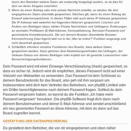
durch den Betreiber weitere Daten als notwendig festgelegt wurden, so ist dies für
dich vor deren Eingabe ersichtlich.
Wenn du einen Beitrag oder eine private Nachricht erstellst, so werden die dort
eingegebenen Daten ebenfalls gespeichert. Gleiches gilt, wenn du einen Beitrag als
Entwurf zwischenspeicherst. In diesen Fällen wird auch deine IP-Adresse gespeichert.
Die IP-Adresse wird weiterhin bei folgenden Aktionen gespeichert: Löschen und
Ändern von Beiträgen (dazu zählen Private Nachrichten und Umfragen), Änderungen
an zentralen Profildaten (E-Mail-Adresse, Kontoaktivierung, Benutzer-Passwort) und
gescheiterte Anmeldeversuche. Die von deinem Browser übermittelte Browser-
Kennzeichnung (User Agent) wird nur in der „Wer ist online?“-Funktion angezeigt und
nicht dauerhaft gespeichert.
Schließlich erfordern einzelne Funktionen des Boards, dass weitere Daten
gespeichert werden. Dazu gehören dein Abstimmungsverhalten bei Umfragen, der
Gelesen-Status von deinen Beiträgen oder explizit von dir gesetzte Lesezeichen oder
Benachrichtigungsfunktionen.
Dein Passwort wird mit einer Einwege-Verschlüsselung (Hash) gespeichert, so
dass es sicher ist. Jedoch wird dir empfohlen, dieses Passwort nicht auf einer
Vielzahl von Webseiten zu verwenden. Das Passwort ist dein Schlüssel zu
deinem Benutzerkonto für das Board, also geh mit ihm sorgsam um.
Insbesondere wird dich kein Vertreter des Betreibers, von phpBB Limited oder
ein Dritter berechtigterweise nach deinem Passwort fragen. Solltest du dein
Passwort vergessen haben, so kannst du die Funktion „Ich habe mein
Passwort vergessen“ benutzen. Die phpBB-Software fragt dich dann nach
deinem Benutzernamen und deiner E-Mail-Adresse und sendet anschließend
ein neu generiertes Passwort an diese Adresse, mit dem du dann auf das
Board zugreifen kannst.
GESTATTUNG DER DATENSPEICHERUNG
Du gestattest dem Betreiber, die von dir eingegebenen und oben näher