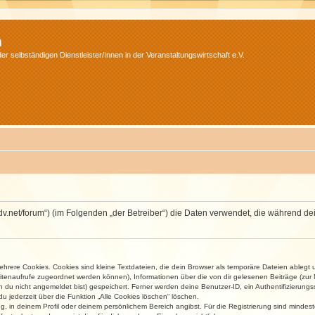
m
r selbständigen Dienstleister/Innen in der Veranstaltungswirtschaft e.V.
.isdv.net/forum“) (im Folgenden „der Betreiber“) die Daten verwendet, die währen
rere Cookies. Cookies sind kleine Textdateien, die dein Browser als temporäre Dateien ablegt 
 Seitenaufrufe zugeordnet werden können), Informationen über die von dir gelesenen Beiträge (zu
n du nicht angemeldet bist) gespeichert. Ferner werden deine Benutzer-ID, ein Authentifizierung
u jederzeit über die Funktion „Alle Cookies löschen“ löschen.
ng, in deinem Profil oder deinem persönlichem Bereich angibst. Für die Registrierung sind mind