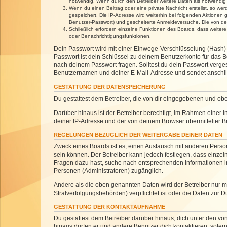
notwendig. Wenn durch den Betreiber weitere Daten als notwendig fe
Wenn du einen Beitrag oder eine private Nachricht erstellst, so we
gespeichert. Die IP-Adresse wird weiterhin bei folgenden Aktionen
Benutzer-Passwort) und gescheiterte Anmeldeversuche. Die von dein
Schließlich erfordern einzelne Funktionen des Boards, dass weite
oder Benachrichtigungsfunktionen.
Dein Passwort wird mit einer Einwege-Verschlüsselung (Hash) g
Passwort ist dein Schlüssel zu deinem Benutzerkonto für das Bo
nach deinem Passwort fragen. Solltest du dein Passwort verg
Benutzernamen und deiner E-Mail-Adresse und sendet anschlie
GESTATTUNG DER DATENSPEICHERUNG
Du gestattest dem Betreiber, die von dir eingegebenen und ob
Darüber hinaus ist der Betreiber berechtigt, im Rahmen einer
deiner IP-Adresse und der von deinem Browser übermittelter B
REGELUNGEN BEZÜGLICH DER WEITERGABE DEINER DATEN
Zweck eines Boards ist es, einen Austausch mit anderen Personen
sein können. Der Betreiber kann jedoch festlegen, dass einzeln
Fragen dazu hast, suche nach entsprechenden Informationen im 
Personen (Administratoren) zugänglich.
Andere als die oben genannten Daten wird der Betreiber nur mit
Strafverfolgungsbehörden) verpflichtet ist oder die Daten zur D
GESTATTUNG DER KONTAKTAUFNAHME
Du gestattest dem Betreiber darüber hinaus, dich unter den von
hinaus dürfen er und andere Benutzer dich kontaktieren, sofern