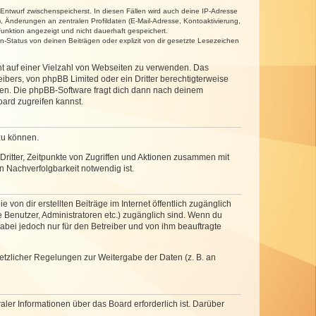
 Entwurf zwischenspeicherst. In diesen Fällen wird auch deine IP-Adresse
, Änderungen an zentralen Profildaten (E-Mail-Adresse, Kontoaktivierung,
unktion angezeigt und nicht dauerhaft gespeichert.
-Status von deinen Beiträgen oder explizit von dir gesetzte Lesezeichen
cht auf einer Vielzahl von Webseiten zu verwenden. Das
ibers, von phpBB Limited oder ein Dritter berechtigterweise
zen. Die phpBB-Software fragt dich dann nach deinem
ard zugreifen kannst.
zu können.
ritter, Zeitpunkte von Zugriffen und Aktionen zusammen mit
 Nachverfolgbarkeit notwendig ist.
von dir erstellten Beiträge im Internet öffentlich zugänglich
e Benutzer, Administratoren etc.) zugänglich sind. Wenn du
abei jedoch nur für den Betreiber und von ihm beauftragte
setzlicher Regelungen zur Weitergabe der Daten (z. B. an
ler Informationen über das Board erforderlich ist. Darüber