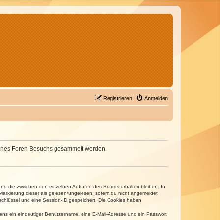
Registrieren
Anmelden
d deines Foren-Besuchs gesammelt werden.
und die zwischen den einzelnen Aufrufen des Boards erhalten bleiben. In
r Markierung dieser als gelesen/ungelesen; sofern du nicht angemeldet
sschlüssel und eine Session-ID gespeichert. Die Cookies haben
estens ein eindeutiger Benutzername, eine E-Mail-Adresse und ein Passwort