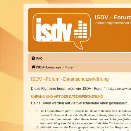
ISDV - Foru
Interessengemeinschaft de
FAQ
ISDV-Homepage
Foren
ISDV - Forum - Datenschutzerklärung
Diese Richtlinie beschreibt, wie „ISDV - Forum“ („https://www
UMFANG UND ART DER DATENSPEICHERUNG
Deine Daten werden auf vier verschiedene Arten gesammelt:
Die Forensoftware phpBB erstellt bei deinem Besuch des Boards meh
diesen Cookies sind die aktuelle ID deiner Sitzung (damit dir alle
bist) sowie Informationen über deine Teilnahme an Umfragen (sofer
standardmäßig eine Gültigkeit von einem Jahr. Alle Cookies kannst d
Weiterhin werden die Daten gespeichert, die du bei der Registrieru