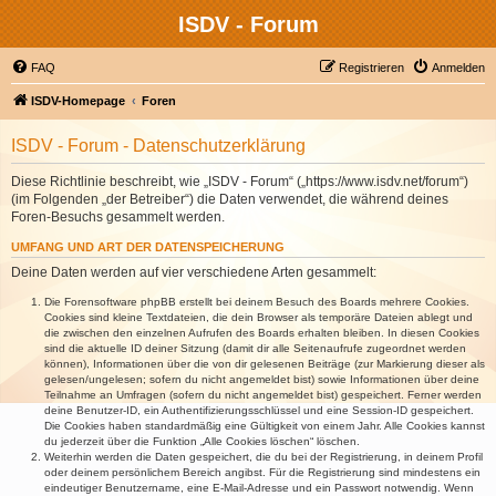
ISDV - Forum
FAQ
Registrieren
Anmelden
ISDV-Homepage
Foren
ISDV - Forum - Datenschutzerklärung
Diese Richtlinie beschreibt, wie „ISDV - Forum“ („https://www.isdv.net/forum“)
(im Folgenden „der Betreiber“) die Daten verwendet, die während deines
Foren-Besuchs gesammelt werden.
UMFANG UND ART DER DATENSPEICHERUNG
Deine Daten werden auf vier verschiedene Arten gesammelt:
Die Forensoftware phpBB erstellt bei deinem Besuch des Boards mehrere Cookies.
Cookies sind kleine Textdateien, die dein Browser als temporäre Dateien ablegt und
die zwischen den einzelnen Aufrufen des Boards erhalten bleiben. In diesen Cookies
sind die aktuelle ID deiner Sitzung (damit dir alle Seitenaufrufe zugeordnet werden
können), Informationen über die von dir gelesenen Beiträge (zur Markierung dieser als
gelesen/ungelesen; sofern du nicht angemeldet bist) sowie Informationen über deine
Teilnahme an Umfragen (sofern du nicht angemeldet bist) gespeichert. Ferner werden
deine Benutzer-ID, ein Authentifizierungsschlüssel und eine Session-ID gespeichert.
Die Cookies haben standardmäßig eine Gültigkeit von einem Jahr. Alle Cookies kannst
du jederzeit über die Funktion „Alle Cookies löschen“ löschen.
Weiterhin werden die Daten gespeichert, die du bei der Registrierung, in deinem Profil
oder deinem persönlichem Bereich angibst. Für die Registrierung sind mindestens ein
eindeutiger Benutzername, eine E-Mail-Adresse und ein Passwort notwendig. Wenn