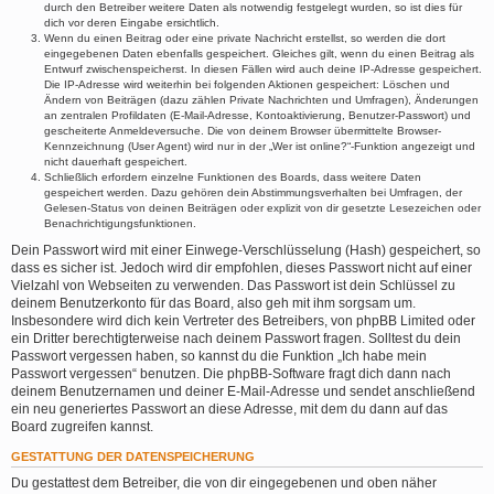
durch den Betreiber weitere Daten als notwendig festgelegt wurden, so ist dies für
dich vor deren Eingabe ersichtlich.
Wenn du einen Beitrag oder eine private Nachricht erstellst, so werden die dort
eingegebenen Daten ebenfalls gespeichert. Gleiches gilt, wenn du einen Beitrag als
Entwurf zwischenspeicherst. In diesen Fällen wird auch deine IP-Adresse gespeichert.
Die IP-Adresse wird weiterhin bei folgenden Aktionen gespeichert: Löschen und
Ändern von Beiträgen (dazu zählen Private Nachrichten und Umfragen), Änderungen
an zentralen Profildaten (E-Mail-Adresse, Kontoaktivierung, Benutzer-Passwort) und
gescheiterte Anmeldeversuche. Die von deinem Browser übermittelte Browser-
Kennzeichnung (User Agent) wird nur in der „Wer ist online?“-Funktion angezeigt und
nicht dauerhaft gespeichert.
Schließlich erfordern einzelne Funktionen des Boards, dass weitere Daten
gespeichert werden. Dazu gehören dein Abstimmungsverhalten bei Umfragen, der
Gelesen-Status von deinen Beiträgen oder explizit von dir gesetzte Lesezeichen oder
Benachrichtigungsfunktionen.
Dein Passwort wird mit einer Einwege-Verschlüsselung (Hash) gespeichert, so
dass es sicher ist. Jedoch wird dir empfohlen, dieses Passwort nicht auf einer
Vielzahl von Webseiten zu verwenden. Das Passwort ist dein Schlüssel zu
deinem Benutzerkonto für das Board, also geh mit ihm sorgsam um.
Insbesondere wird dich kein Vertreter des Betreibers, von phpBB Limited oder
ein Dritter berechtigterweise nach deinem Passwort fragen. Solltest du dein
Passwort vergessen haben, so kannst du die Funktion „Ich habe mein
Passwort vergessen“ benutzen. Die phpBB-Software fragt dich dann nach
deinem Benutzernamen und deiner E-Mail-Adresse und sendet anschließend
ein neu generiertes Passwort an diese Adresse, mit dem du dann auf das
Board zugreifen kannst.
GESTATTUNG DER DATENSPEICHERUNG
Du gestattest dem Betreiber, die von dir eingegebenen und oben näher