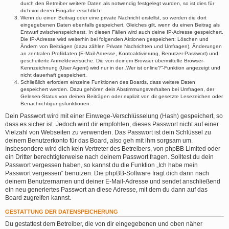
durch den Betreiber weitere Daten als notwendig festgelegt wurden, so ist dies für
dich vor deren Eingabe ersichtlich.
Wenn du einen Beitrag oder eine private Nachricht erstellst, so werden die dort
eingegebenen Daten ebenfalls gespeichert. Gleiches gilt, wenn du einen Beitrag als
Entwurf zwischenspeicherst. In diesen Fällen wird auch deine IP-Adresse gespeichert.
Die IP-Adresse wird weiterhin bei folgenden Aktionen gespeichert: Löschen und
Ändern von Beiträgen (dazu zählen Private Nachrichten und Umfragen), Änderungen
an zentralen Profildaten (E-Mail-Adresse, Kontoaktivierung, Benutzer-Passwort) und
gescheiterte Anmeldeversuche. Die von deinem Browser übermittelte Browser-
Kennzeichnung (User Agent) wird nur in der „Wer ist online?“-Funktion angezeigt und
nicht dauerhaft gespeichert.
Schließlich erfordern einzelne Funktionen des Boards, dass weitere Daten
gespeichert werden. Dazu gehören dein Abstimmungsverhalten bei Umfragen, der
Gelesen-Status von deinen Beiträgen oder explizit von dir gesetzte Lesezeichen oder
Benachrichtigungsfunktionen.
Dein Passwort wird mit einer Einwege-Verschlüsselung (Hash) gespeichert, so
dass es sicher ist. Jedoch wird dir empfohlen, dieses Passwort nicht auf einer
Vielzahl von Webseiten zu verwenden. Das Passwort ist dein Schlüssel zu
deinem Benutzerkonto für das Board, also geh mit ihm sorgsam um.
Insbesondere wird dich kein Vertreter des Betreibers, von phpBB Limited oder
ein Dritter berechtigterweise nach deinem Passwort fragen. Solltest du dein
Passwort vergessen haben, so kannst du die Funktion „Ich habe mein
Passwort vergessen“ benutzen. Die phpBB-Software fragt dich dann nach
deinem Benutzernamen und deiner E-Mail-Adresse und sendet anschließend
ein neu generiertes Passwort an diese Adresse, mit dem du dann auf das
Board zugreifen kannst.
GESTATTUNG DER DATENSPEICHERUNG
Du gestattest dem Betreiber, die von dir eingegebenen und oben näher