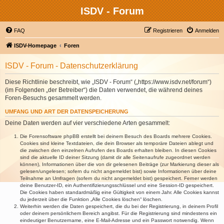
ISDV - Forum
FAQ
Registrieren
Anmelden
ISDV-Homepage
Foren
ISDV - Forum - Datenschutzerklärung
Diese Richtlinie beschreibt, wie „ISDV - Forum“ („https://www.isdv.net/forum“)
(im Folgenden „der Betreiber“) die Daten verwendet, die während deines
Foren-Besuchs gesammelt werden.
UMFANG UND ART DER DATENSPEICHERUNG
Deine Daten werden auf vier verschiedene Arten gesammelt:
Die Forensoftware phpBB erstellt bei deinem Besuch des Boards mehrere Cookies.
Cookies sind kleine Textdateien, die dein Browser als temporäre Dateien ablegt und
die zwischen den einzelnen Aufrufen des Boards erhalten bleiben. In diesen Cookies
sind die aktuelle ID deiner Sitzung (damit dir alle Seitenaufrufe zugeordnet werden
können), Informationen über die von dir gelesenen Beiträge (zur Markierung dieser als
gelesen/ungelesen; sofern du nicht angemeldet bist) sowie Informationen über deine
Teilnahme an Umfragen (sofern du nicht angemeldet bist) gespeichert. Ferner werden
deine Benutzer-ID, ein Authentifizierungsschlüssel und eine Session-ID gespeichert.
Die Cookies haben standardmäßig eine Gültigkeit von einem Jahr. Alle Cookies kannst
du jederzeit über die Funktion „Alle Cookies löschen“ löschen.
Weiterhin werden die Daten gespeichert, die du bei der Registrierung, in deinem Profil
oder deinem persönlichem Bereich angibst. Für die Registrierung sind mindestens ein
eindeutiger Benutzername, eine E-Mail-Adresse und ein Passwort notwendig. Wenn