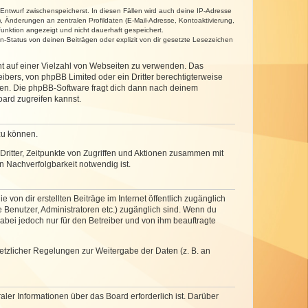
 Entwurf zwischenspeicherst. In diesen Fällen wird auch deine IP-Adresse
, Änderungen an zentralen Profildaten (E-Mail-Adresse, Kontoaktivierung,
unktion angezeigt und nicht dauerhaft gespeichert.
-Status von deinen Beiträgen oder explizit von dir gesetzte Lesezeichen
cht auf einer Vielzahl von Webseiten zu verwenden. Das
ibers, von phpBB Limited oder ein Dritter berechtigterweise
zen. Die phpBB-Software fragt dich dann nach deinem
ard zugreifen kannst.
zu können.
ritter, Zeitpunkte von Zugriffen und Aktionen zusammen mit
 Nachverfolgbarkeit notwendig ist.
von dir erstellten Beiträge im Internet öffentlich zugänglich
e Benutzer, Administratoren etc.) zugänglich sind. Wenn du
abei jedoch nur für den Betreiber und von ihm beauftragte
setzlicher Regelungen zur Weitergabe der Daten (z. B. an
ler Informationen über das Board erforderlich ist. Darüber