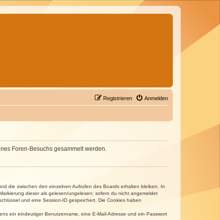
Registrieren
Anmelden
d deines Foren-Besuchs gesammelt werden.
und die zwischen den einzelnen Aufrufen des Boards erhalten bleiben. In
r Markierung dieser als gelesen/ungelesen; sofern du nicht angemeldet
sschlüssel und eine Session-ID gespeichert. Die Cookies haben
estens ein eindeutiger Benutzername, eine E-Mail-Adresse und ein Passwort