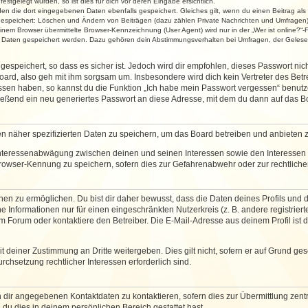
stgelegt wurden, so ist dies für dich vor deren Eingabe ersichtlich.
rden die dort eingegebenen Daten ebenfalls gespeichert. Gleiches gilt, wenn du einen Beitrag als
 gespeichert: Löschen und Ändern von Beiträgen (dazu zählen Private Nachrichten und Umfragen)
em Browser übermittelte Browser-Kennzeichnung (User Agent) wird nur in der „Wer ist online?“-F
re Daten gespeichert werden. Dazu gehören dein Abstimmungsverhalten bei Umfragen, der Gelesen
espeichert, so dass es sicher ist. Jedoch wird dir empfohlen, dieses Passwort ni
ard, also geh mit ihm sorgsam um. Insbesondere wird dich kein Vertreter des Betre
essen haben, so kannst du die Funktion „Ich habe mein Passwort vergessen“ benut
ßend ein neu generiertes Passwort an diese Adresse, mit dem du dann auf das Bo
en näher spezifizierten Daten zu speichern, um das Board betreiben und anbieten 
 Interessenabwägung zwischen deinen und seinen Interessen sowie den Interessen D
rowser-Kennung zu speichern, sofern dies zur Gefahrenabwehr oder zur rechtlichen
 zu ermöglichen. Du bist dir daher bewusst, dass die Daten deines Profils und die 
e Informationen nur für einen eingeschränkten Nutzerkreis (z. B. andere registriert
Forum oder kontaktiere den Betreiber. Die E-Mail-Adresse aus deinem Profil ist d
 deiner Zustimmung an Dritte weitergeben. Dies gilt nicht, sofern er auf Grund ge
urchsetzung rechtlicher Interessen erforderlich sind.
 dir angegebenen Kontaktdaten zu kontaktieren, sofern dies zur Übermittlung zentra
 du dies in deinem persönlichen Bereich gestattet hast.