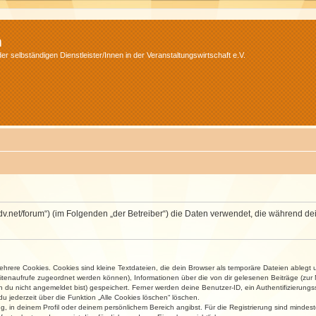
m
r selbständigen Dienstleister/Innen in der Veranstaltungswirtschaft e.V.
.isdv.net/forum“) (im Folgenden „der Betreiber“) die Daten verwendet, die währen
rere Cookies. Cookies sind kleine Textdateien, die dein Browser als temporäre Dateien ablegt 
 Seitenaufrufe zugeordnet werden können), Informationen über die von dir gelesenen Beiträge (zu
n du nicht angemeldet bist) gespeichert. Ferner werden deine Benutzer-ID, ein Authentifizierung
u jederzeit über die Funktion „Alle Cookies löschen“ löschen.
ng, in deinem Profil oder deinem persönlichem Bereich angibst. Für die Registrierung sind mind