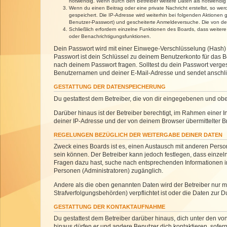
notwendig. Wenn durch den Betreiber weitere Daten als notwendig fe
Wenn du einen Beitrag oder eine private Nachricht erstellst, so we
gespeichert. Die IP-Adresse wird weiterhin bei folgenden Aktionen
Benutzer-Passwort) und gescheiterte Anmeldeversuche. Die von dein
Schließlich erfordern einzelne Funktionen des Boards, dass weite
oder Benachrichtigungsfunktionen.
Dein Passwort wird mit einer Einwege-Verschlüsselung (Hash) g
Passwort ist dein Schlüssel zu deinem Benutzerkonto für das Bo
nach deinem Passwort fragen. Solltest du dein Passwort verg
Benutzernamen und deiner E-Mail-Adresse und sendet anschlie
GESTATTUNG DER DATENSPEICHERUNG
Du gestattest dem Betreiber, die von dir eingegebenen und ob
Darüber hinaus ist der Betreiber berechtigt, im Rahmen einer
deiner IP-Adresse und der von deinem Browser übermittelter B
REGELUNGEN BEZÜGLICH DER WEITERGABE DEINER DATEN
Zweck eines Boards ist es, einen Austausch mit anderen Personen
sein können. Der Betreiber kann jedoch festlegen, dass einzeln
Fragen dazu hast, suche nach entsprechenden Informationen im 
Personen (Administratoren) zugänglich.
Andere als die oben genannten Daten wird der Betreiber nur mit
Strafverfolgungsbehörden) verpflichtet ist oder die Daten zur D
GESTATTUNG DER KONTAKTAUFNAHME
Du gestattest dem Betreiber darüber hinaus, dich unter den von
hinaus dürfen er und andere Benutzer dich kontaktieren, sofern