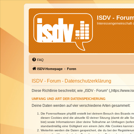
ISDV - Foru
Interessengemeinschaft de
FAQ
ISDV-Homepage
Foren
ISDV - Forum - Datenschutzerklärung
Diese Richtlinie beschreibt, wie „ISDV - Forum“ („https://www
UMFANG UND ART DER DATENSPEICHERUNG
Deine Daten werden auf vier verschiedene Arten gesammelt:
Die Forensoftware phpBB erstellt bei deinem Besuch des Boards meh
diesen Cookies sind die aktuelle ID deiner Sitzung (damit dir alle
bist) sowie Informationen über deine Teilnahme an Umfragen (sofer
standardmäßig eine Gültigkeit von einem Jahr. Alle Cookies kannst d
Weiterhin werden die Daten gespeichert, die du bei der Registrieru