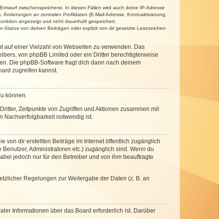
 Entwurf zwischenspeicherst. In diesen Fällen wird auch deine IP-Adresse
, Änderungen an zentralen Profildaten (E-Mail-Adresse, Kontoaktivierung,
unktion angezeigt und nicht dauerhaft gespeichert.
-Status von deinen Beiträgen oder explizit von dir gesetzte Lesezeichen
cht auf einer Vielzahl von Webseiten zu verwenden. Das
ibers, von phpBB Limited oder ein Dritter berechtigterweise
zen. Die phpBB-Software fragt dich dann nach deinem
ard zugreifen kannst.
zu können.
ritter, Zeitpunkte von Zugriffen und Aktionen zusammen mit
 Nachverfolgbarkeit notwendig ist.
von dir erstellten Beiträge im Internet öffentlich zugänglich
e Benutzer, Administratoren etc.) zugänglich sind. Wenn du
abei jedoch nur für den Betreiber und von ihm beauftragte
setzlicher Regelungen zur Weitergabe der Daten (z. B. an
ler Informationen über das Board erforderlich ist. Darüber