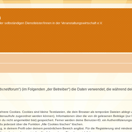
m
r selbständigen Dienstleister/Innen in der Veranstaltungswirtschaft e.V.
.isdv.net/forum“) (im Folgenden „der Betreiber“) die Daten verwendet, die währen
rere Cookies. Cookies sind kleine Textdateien, die dein Browser als temporäre Dateien ablegt 
 Seitenaufrufe zugeordnet werden können), Informationen über die von dir gelesenen Beiträge (zu
n du nicht angemeldet bist) gespeichert. Ferner werden deine Benutzer-ID, ein Authentifizierung
u jederzeit über die Funktion „Alle Cookies löschen“ löschen.
ng, in deinem Profil oder deinem persönlichem Bereich angibst. Für die Registrierung sind mind