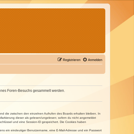
Registrieren
Anmelden
d deines Foren-Besuchs gesammelt werden.
und die zwischen den einzelnen Aufrufen des Boards erhalten bleiben. In
r Markierung dieser als gelesen/ungelesen; sofern du nicht angemeldet
sschlüssel und eine Session-ID gespeichert. Die Cookies haben
estens ein eindeutiger Benutzername, eine E-Mail-Adresse und ein Passwort