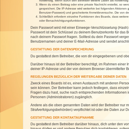
notwendig. Wenn durch den Betreiber weitere Daten als notwendig fe
Wenn du einen Beitrag oder eine private Nachricht erstellst, so we
gespeichert. Die IP-Adresse wird weiterhin bei folgenden Aktionen
Benutzer-Passwort) und gescheiterte Anmeldeversuche. Die von dein
Schließlich erfordern einzelne Funktionen des Boards, dass weite
oder Benachrichtigungsfunktionen.
Dein Passwort wird mit einer Einwege-Verschlüsselung (Hash) g
Passwort ist dein Schlüssel zu deinem Benutzerkonto für das Bo
nach deinem Passwort fragen. Solltest du dein Passwort verg
Benutzernamen und deiner E-Mail-Adresse und sendet anschlie
GESTATTUNG DER DATENSPEICHERUNG
Du gestattest dem Betreiber, die von dir eingegebenen und ob
Darüber hinaus ist der Betreiber berechtigt, im Rahmen einer
deiner IP-Adresse und der von deinem Browser übermittelter B
REGELUNGEN BEZÜGLICH DER WEITERGABE DEINER DATEN
Zweck eines Boards ist es, einen Austausch mit anderen Personen
sein können. Der Betreiber kann jedoch festlegen, dass einzeln
Fragen dazu hast, suche nach entsprechenden Informationen im 
Personen (Administratoren) zugänglich.
Andere als die oben genannten Daten wird der Betreiber nur mit
Strafverfolgungsbehörden) verpflichtet ist oder die Daten zur D
GESTATTUNG DER KONTAKTAUFNAHME
Du gestattest dem Betreiber darüber hinaus, dich unter den von
hinaus dürfen er und andere Benutzer dich kontaktieren, sofern