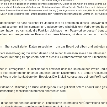
stgelegt wurden, so ist dies für dich vor deren Eingabe ersichtlich.
rden die dort eingegebenen Daten ebenfalls gespeichert. Gleiches gilt, wenn du einen Beitrag als
 gespeichert: Löschen und Ändern von Beiträgen (dazu zählen Private Nachrichten und Umfragen)
em Browser übermittelte Browser-Kennzeichnung (User Agent) wird nur in der „Wer ist online?“-F
re Daten gespeichert werden. Dazu gehören dein Abstimmungsverhalten bei Umfragen, der Gelesen
espeichert, so dass es sicher ist. Jedoch wird dir empfohlen, dieses Passwort ni
ard, also geh mit ihm sorgsam um. Insbesondere wird dich kein Vertreter des Betre
essen haben, so kannst du die Funktion „Ich habe mein Passwort vergessen“ benut
ßend ein neu generiertes Passwort an diese Adresse, mit dem du dann auf das Bo
en näher spezifizierten Daten zu speichern, um das Board betreiben und anbieten 
 Interessenabwägung zwischen deinen und seinen Interessen sowie den Interessen D
rowser-Kennung zu speichern, sofern dies zur Gefahrenabwehr oder zur rechtlichen
 zu ermöglichen. Du bist dir daher bewusst, dass die Daten deines Profils und die 
e Informationen nur für einen eingeschränkten Nutzerkreis (z. B. andere registriert
Forum oder kontaktiere den Betreiber. Die E-Mail-Adresse aus deinem Profil ist d
 deiner Zustimmung an Dritte weitergeben. Dies gilt nicht, sofern er auf Grund ge
urchsetzung rechtlicher Interessen erforderlich sind.
 dir angegebenen Kontaktdaten zu kontaktieren, sofern dies zur Übermittlung zentra
 du dies in deinem persönlichen Bereich gestattet hast.