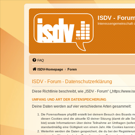
ISDV - Foru
Interessengemeinschaft de
FAQ
ISDV-Homepage
Foren
ISDV - Forum - Datenschutzerklärung
Diese Richtlinie beschreibt, wie „ISDV - Forum“ („https://www
UMFANG UND ART DER DATENSPEICHERUNG
Deine Daten werden auf vier verschiedene Arten gesammelt:
Die Forensoftware phpBB erstellt bei deinem Besuch des Boards meh
diesen Cookies sind die aktuelle ID deiner Sitzung (damit dir alle
bist) sowie Informationen über deine Teilnahme an Umfragen (sofer
standardmäßig eine Gültigkeit von einem Jahr. Alle Cookies kannst d
Weiterhin werden die Daten gespeichert, die du bei der Registrieru