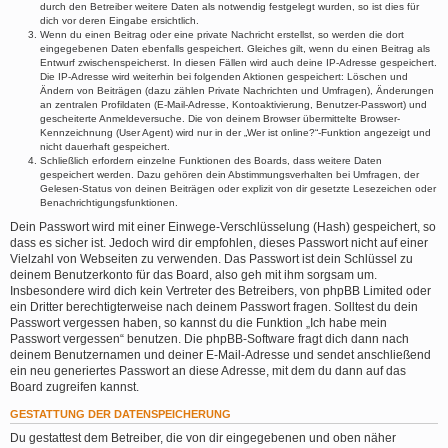
durch den Betreiber weitere Daten als notwendig festgelegt wurden, so ist dies für
dich vor deren Eingabe ersichtlich.
Wenn du einen Beitrag oder eine private Nachricht erstellst, so werden die dort
eingegebenen Daten ebenfalls gespeichert. Gleiches gilt, wenn du einen Beitrag als
Entwurf zwischenspeicherst. In diesen Fällen wird auch deine IP-Adresse gespeichert.
Die IP-Adresse wird weiterhin bei folgenden Aktionen gespeichert: Löschen und
Ändern von Beiträgen (dazu zählen Private Nachrichten und Umfragen), Änderungen
an zentralen Profildaten (E-Mail-Adresse, Kontoaktivierung, Benutzer-Passwort) und
gescheiterte Anmeldeversuche. Die von deinem Browser übermittelte Browser-
Kennzeichnung (User Agent) wird nur in der „Wer ist online?“-Funktion angezeigt und
nicht dauerhaft gespeichert.
Schließlich erfordern einzelne Funktionen des Boards, dass weitere Daten
gespeichert werden. Dazu gehören dein Abstimmungsverhalten bei Umfragen, der
Gelesen-Status von deinen Beiträgen oder explizit von dir gesetzte Lesezeichen oder
Benachrichtigungsfunktionen.
Dein Passwort wird mit einer Einwege-Verschlüsselung (Hash) gespeichert, so
dass es sicher ist. Jedoch wird dir empfohlen, dieses Passwort nicht auf einer
Vielzahl von Webseiten zu verwenden. Das Passwort ist dein Schlüssel zu
deinem Benutzerkonto für das Board, also geh mit ihm sorgsam um.
Insbesondere wird dich kein Vertreter des Betreibers, von phpBB Limited oder
ein Dritter berechtigterweise nach deinem Passwort fragen. Solltest du dein
Passwort vergessen haben, so kannst du die Funktion „Ich habe mein
Passwort vergessen“ benutzen. Die phpBB-Software fragt dich dann nach
deinem Benutzernamen und deiner E-Mail-Adresse und sendet anschließend
ein neu generiertes Passwort an diese Adresse, mit dem du dann auf das
Board zugreifen kannst.
GESTATTUNG DER DATENSPEICHERUNG
Du gestattest dem Betreiber, die von dir eingegebenen und oben näher