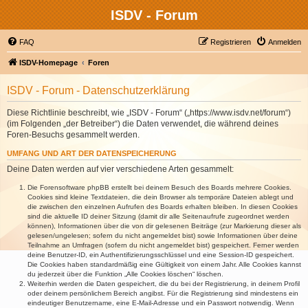
ISDV - Forum
FAQ
Registrieren
Anmelden
ISDV-Homepage
Foren
ISDV - Forum - Datenschutzerklärung
Diese Richtlinie beschreibt, wie „ISDV - Forum“ („https://www.isdv.net/forum“)
(im Folgenden „der Betreiber“) die Daten verwendet, die während deines
Foren-Besuchs gesammelt werden.
UMFANG UND ART DER DATENSPEICHERUNG
Deine Daten werden auf vier verschiedene Arten gesammelt:
Die Forensoftware phpBB erstellt bei deinem Besuch des Boards mehrere Cookies.
Cookies sind kleine Textdateien, die dein Browser als temporäre Dateien ablegt und
die zwischen den einzelnen Aufrufen des Boards erhalten bleiben. In diesen Cookies
sind die aktuelle ID deiner Sitzung (damit dir alle Seitenaufrufe zugeordnet werden
können), Informationen über die von dir gelesenen Beiträge (zur Markierung dieser als
gelesen/ungelesen; sofern du nicht angemeldet bist) sowie Informationen über deine
Teilnahme an Umfragen (sofern du nicht angemeldet bist) gespeichert. Ferner werden
deine Benutzer-ID, ein Authentifizierungsschlüssel und eine Session-ID gespeichert.
Die Cookies haben standardmäßig eine Gültigkeit von einem Jahr. Alle Cookies kannst
du jederzeit über die Funktion „Alle Cookies löschen“ löschen.
Weiterhin werden die Daten gespeichert, die du bei der Registrierung, in deinem Profil
oder deinem persönlichem Bereich angibst. Für die Registrierung sind mindestens ein
eindeutiger Benutzername, eine E-Mail-Adresse und ein Passwort notwendig. Wenn