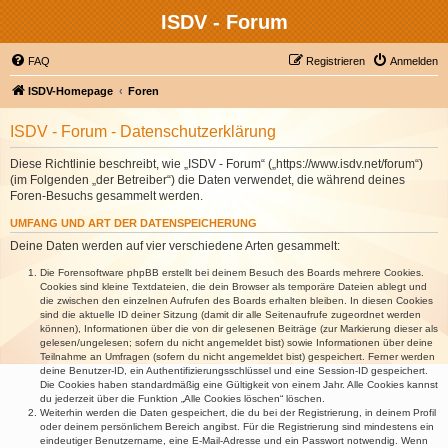
ISDV - Forum
FAQ
Registrieren
Anmelden
ISDV-Homepage
Foren
ISDV - Forum - Datenschutzerklärung
Diese Richtlinie beschreibt, wie „ISDV - Forum“ („https://www.isdv.net/forum“)
(im Folgenden „der Betreiber“) die Daten verwendet, die während deines
Foren-Besuchs gesammelt werden.
UMFANG UND ART DER DATENSPEICHERUNG
Deine Daten werden auf vier verschiedene Arten gesammelt:
Die Forensoftware phpBB erstellt bei deinem Besuch des Boards mehrere Cookies.
Cookies sind kleine Textdateien, die dein Browser als temporäre Dateien ablegt und
die zwischen den einzelnen Aufrufen des Boards erhalten bleiben. In diesen Cookies
sind die aktuelle ID deiner Sitzung (damit dir alle Seitenaufrufe zugeordnet werden
können), Informationen über die von dir gelesenen Beiträge (zur Markierung dieser als
gelesen/ungelesen; sofern du nicht angemeldet bist) sowie Informationen über deine
Teilnahme an Umfragen (sofern du nicht angemeldet bist) gespeichert. Ferner werden
deine Benutzer-ID, ein Authentifizierungsschlüssel und eine Session-ID gespeichert.
Die Cookies haben standardmäßig eine Gültigkeit von einem Jahr. Alle Cookies kannst
du jederzeit über die Funktion „Alle Cookies löschen“ löschen.
Weiterhin werden die Daten gespeichert, die du bei der Registrierung, in deinem Profil
oder deinem persönlichem Bereich angibst. Für die Registrierung sind mindestens ein
eindeutiger Benutzername, eine E-Mail-Adresse und ein Passwort notwendig. Wenn