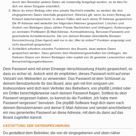
durch den Betreiber weitere Daten als notwendig festgelegt wurden, so ist dies für
dich vor deren Eingabe ersichtlich.
Wenn du einen Beitrag oder eine private Nachricht erstellst, so werden die dort
eingegebenen Daten ebenfalls gespeichert. Gleiches gilt, wenn du einen Beitrag als
Entwurf zwischenspeicherst. In diesen Fällen wird auch deine IP-Adresse gespeichert.
Die IP-Adresse wird weiterhin bei folgenden Aktionen gespeichert: Löschen und
Ändern von Beiträgen (dazu zählen Private Nachrichten und Umfragen), Änderungen
an zentralen Profildaten (E-Mail-Adresse, Kontoaktivierung, Benutzer-Passwort) und
gescheiterte Anmeldeversuche. Die von deinem Browser übermittelte Browser-
Kennzeichnung (User Agent) wird nur in der „Wer ist online?“-Funktion angezeigt und
nicht dauerhaft gespeichert.
Schließlich erfordern einzelne Funktionen des Boards, dass weitere Daten
gespeichert werden. Dazu gehören dein Abstimmungsverhalten bei Umfragen, der
Gelesen-Status von deinen Beiträgen oder explizit von dir gesetzte Lesezeichen oder
Benachrichtigungsfunktionen.
Dein Passwort wird mit einer Einwege-Verschlüsselung (Hash) gespeichert, so
dass es sicher ist. Jedoch wird dir empfohlen, dieses Passwort nicht auf einer
Vielzahl von Webseiten zu verwenden. Das Passwort ist dein Schlüssel zu
deinem Benutzerkonto für das Board, also geh mit ihm sorgsam um.
Insbesondere wird dich kein Vertreter des Betreibers, von phpBB Limited oder
ein Dritter berechtigterweise nach deinem Passwort fragen. Solltest du dein
Passwort vergessen haben, so kannst du die Funktion „Ich habe mein
Passwort vergessen“ benutzen. Die phpBB-Software fragt dich dann nach
deinem Benutzernamen und deiner E-Mail-Adresse und sendet anschließend
ein neu generiertes Passwort an diese Adresse, mit dem du dann auf das
Board zugreifen kannst.
GESTATTUNG DER DATENSPEICHERUNG
Du gestattest dem Betreiber, die von dir eingegebenen und oben näher