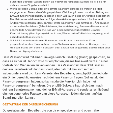
durch den Betreiber weitere Daten als notwendig festgelegt wurden, so ist dies für
dich vor deren Eingabe ersichtlich.
Wenn du einen Beitrag oder eine private Nachricht erstellst, so werden die dort
eingegebenen Daten ebenfalls gespeichert. Gleiches gilt, wenn du einen Beitrag als
Entwurf zwischenspeicherst. In diesen Fällen wird auch deine IP-Adresse gespeichert.
Die IP-Adresse wird weiterhin bei folgenden Aktionen gespeichert: Löschen und
Ändern von Beiträgen (dazu zählen Private Nachrichten und Umfragen), Änderungen
an zentralen Profildaten (E-Mail-Adresse, Kontoaktivierung, Benutzer-Passwort) und
gescheiterte Anmeldeversuche. Die von deinem Browser übermittelte Browser-
Kennzeichnung (User Agent) wird nur in der „Wer ist online?“-Funktion angezeigt und
nicht dauerhaft gespeichert.
Schließlich erfordern einzelne Funktionen des Boards, dass weitere Daten
gespeichert werden. Dazu gehören dein Abstimmungsverhalten bei Umfragen, der
Gelesen-Status von deinen Beiträgen oder explizit von dir gesetzte Lesezeichen oder
Benachrichtigungsfunktionen.
Dein Passwort wird mit einer Einwege-Verschlüsselung (Hash) gespeichert, so
dass es sicher ist. Jedoch wird dir empfohlen, dieses Passwort nicht auf einer
Vielzahl von Webseiten zu verwenden. Das Passwort ist dein Schlüssel zu
deinem Benutzerkonto für das Board, also geh mit ihm sorgsam um.
Insbesondere wird dich kein Vertreter des Betreibers, von phpBB Limited oder
ein Dritter berechtigterweise nach deinem Passwort fragen. Solltest du dein
Passwort vergessen haben, so kannst du die Funktion „Ich habe mein
Passwort vergessen“ benutzen. Die phpBB-Software fragt dich dann nach
deinem Benutzernamen und deiner E-Mail-Adresse und sendet anschließend
ein neu generiertes Passwort an diese Adresse, mit dem du dann auf das
Board zugreifen kannst.
GESTATTUNG DER DATENSPEICHERUNG
Du gestattest dem Betreiber, die von dir eingegebenen und oben näher