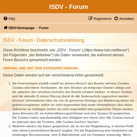
ISDV - Forum
FAQ
Registrieren
Anmelden
ISDV-Homepage
Foren
ISDV - Forum - Datenschutzerklärung
Diese Richtlinie beschreibt, wie „ISDV - Forum“ („https://www.isdv.net/forum“)
(im Folgenden „der Betreiber“) die Daten verwendet, die während deines
Foren-Besuchs gesammelt werden.
UMFANG UND ART DER DATENSPEICHERUNG
Deine Daten werden auf vier verschiedene Arten gesammelt:
Die Forensoftware phpBB erstellt bei deinem Besuch des Boards mehrere Cookies.
Cookies sind kleine Textdateien, die dein Browser als temporäre Dateien ablegt und
die zwischen den einzelnen Aufrufen des Boards erhalten bleiben. In diesen Cookies
sind die aktuelle ID deiner Sitzung (damit dir alle Seitenaufrufe zugeordnet werden
können), Informationen über die von dir gelesenen Beiträge (zur Markierung dieser als
gelesen/ungelesen; sofern du nicht angemeldet bist) sowie Informationen über deine
Teilnahme an Umfragen (sofern du nicht angemeldet bist) gespeichert. Ferner werden
deine Benutzer-ID, ein Authentifizierungsschlüssel und eine Session-ID gespeichert.
Die Cookies haben standardmäßig eine Gültigkeit von einem Jahr. Alle Cookies kannst
du jederzeit über die Funktion „Alle Cookies löschen“ löschen.
Weiterhin werden die Daten gespeichert, die du bei der Registrierung, in deinem Profil
oder deinem persönlichem Bereich angibst. Für die Registrierung sind mindestens ein
eindeutiger Benutzername, eine E-Mail-Adresse und ein Passwort notwendig. Wenn