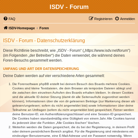
ISDV - Forum
FAQ
Registrieren
Anmelden
ISDV-Homepage
Foren
ISDV - Forum - Datenschutzerklärung
Diese Richtlinie beschreibt, wie „ISDV - Forum“ („https://www.isdv.net/forum“)
(im Folgenden „der Betreiber“) die Daten verwendet, die während deines
Foren-Besuchs gesammelt werden.
UMFANG UND ART DER DATENSPEICHERUNG
Deine Daten werden auf vier verschiedene Arten gesammelt:
Die Forensoftware phpBB erstellt bei deinem Besuch des Boards mehrere Cookies.
Cookies sind kleine Textdateien, die dein Browser als temporäre Dateien ablegt und
die zwischen den einzelnen Aufrufen des Boards erhalten bleiben. In diesen Cookies
sind die aktuelle ID deiner Sitzung (damit dir alle Seitenaufrufe zugeordnet werden
können), Informationen über die von dir gelesenen Beiträge (zur Markierung dieser als
gelesen/ungelesen; sofern du nicht angemeldet bist) sowie Informationen über deine
Teilnahme an Umfragen (sofern du nicht angemeldet bist) gespeichert. Ferner werden
deine Benutzer-ID, ein Authentifizierungsschlüssel und eine Session-ID gespeichert.
Die Cookies haben standardmäßig eine Gültigkeit von einem Jahr. Alle Cookies kannst
du jederzeit über die Funktion „Alle Cookies löschen“ löschen.
Weiterhin werden die Daten gespeichert, die du bei der Registrierung, in deinem Profil
oder deinem persönlichem Bereich angibst. Für die Registrierung sind mindestens ein
eindeutiger Benutzername, eine E-Mail-Adresse und ein Passwort notwendig. Wenn