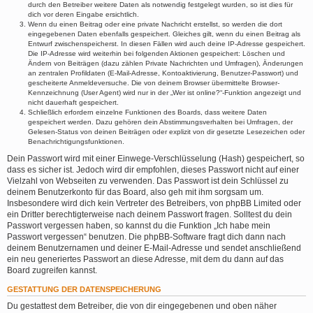
durch den Betreiber weitere Daten als notwendig festgelegt wurden, so ist dies für
dich vor deren Eingabe ersichtlich.
Wenn du einen Beitrag oder eine private Nachricht erstellst, so werden die dort
eingegebenen Daten ebenfalls gespeichert. Gleiches gilt, wenn du einen Beitrag als
Entwurf zwischenspeicherst. In diesen Fällen wird auch deine IP-Adresse gespeichert.
Die IP-Adresse wird weiterhin bei folgenden Aktionen gespeichert: Löschen und
Ändern von Beiträgen (dazu zählen Private Nachrichten und Umfragen), Änderungen
an zentralen Profildaten (E-Mail-Adresse, Kontoaktivierung, Benutzer-Passwort) und
gescheiterte Anmeldeversuche. Die von deinem Browser übermittelte Browser-
Kennzeichnung (User Agent) wird nur in der „Wer ist online?“-Funktion angezeigt und
nicht dauerhaft gespeichert.
Schließlich erfordern einzelne Funktionen des Boards, dass weitere Daten
gespeichert werden. Dazu gehören dein Abstimmungsverhalten bei Umfragen, der
Gelesen-Status von deinen Beiträgen oder explizit von dir gesetzte Lesezeichen oder
Benachrichtigungsfunktionen.
Dein Passwort wird mit einer Einwege-Verschlüsselung (Hash) gespeichert, so
dass es sicher ist. Jedoch wird dir empfohlen, dieses Passwort nicht auf einer
Vielzahl von Webseiten zu verwenden. Das Passwort ist dein Schlüssel zu
deinem Benutzerkonto für das Board, also geh mit ihm sorgsam um.
Insbesondere wird dich kein Vertreter des Betreibers, von phpBB Limited oder
ein Dritter berechtigterweise nach deinem Passwort fragen. Solltest du dein
Passwort vergessen haben, so kannst du die Funktion „Ich habe mein
Passwort vergessen“ benutzen. Die phpBB-Software fragt dich dann nach
deinem Benutzernamen und deiner E-Mail-Adresse und sendet anschließend
ein neu generiertes Passwort an diese Adresse, mit dem du dann auf das
Board zugreifen kannst.
GESTATTUNG DER DATENSPEICHERUNG
Du gestattest dem Betreiber, die von dir eingegebenen und oben näher