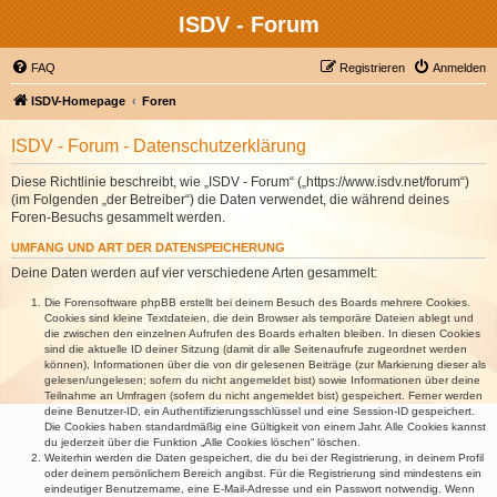
ISDV - Forum
FAQ
Registrieren
Anmelden
ISDV-Homepage
Foren
ISDV - Forum - Datenschutzerklärung
Diese Richtlinie beschreibt, wie „ISDV - Forum“ („https://www.isdv.net/forum“)
(im Folgenden „der Betreiber“) die Daten verwendet, die während deines
Foren-Besuchs gesammelt werden.
UMFANG UND ART DER DATENSPEICHERUNG
Deine Daten werden auf vier verschiedene Arten gesammelt:
Die Forensoftware phpBB erstellt bei deinem Besuch des Boards mehrere Cookies.
Cookies sind kleine Textdateien, die dein Browser als temporäre Dateien ablegt und
die zwischen den einzelnen Aufrufen des Boards erhalten bleiben. In diesen Cookies
sind die aktuelle ID deiner Sitzung (damit dir alle Seitenaufrufe zugeordnet werden
können), Informationen über die von dir gelesenen Beiträge (zur Markierung dieser als
gelesen/ungelesen; sofern du nicht angemeldet bist) sowie Informationen über deine
Teilnahme an Umfragen (sofern du nicht angemeldet bist) gespeichert. Ferner werden
deine Benutzer-ID, ein Authentifizierungsschlüssel und eine Session-ID gespeichert.
Die Cookies haben standardmäßig eine Gültigkeit von einem Jahr. Alle Cookies kannst
du jederzeit über die Funktion „Alle Cookies löschen“ löschen.
Weiterhin werden die Daten gespeichert, die du bei der Registrierung, in deinem Profil
oder deinem persönlichem Bereich angibst. Für die Registrierung sind mindestens ein
eindeutiger Benutzername, eine E-Mail-Adresse und ein Passwort notwendig. Wenn