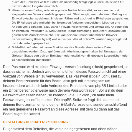
durch den Betreiber weitere Daten als notwendig festgelegt wurden, so ist dies für
dich vor deren Eingabe ersichtlich.
Wenn du einen Beitrag oder eine private Nachricht erstellst, so werden die dort
eingegebenen Daten ebenfalls gespeichert. Gleiches gilt, wenn du einen Beitrag als
Entwurf zwischenspeicherst. In diesen Fällen wird auch deine IP-Adresse gespeichert.
Die IP-Adresse wird weiterhin bei folgenden Aktionen gespeichert: Löschen und
Ändern von Beiträgen (dazu zählen Private Nachrichten und Umfragen), Änderungen
an zentralen Profildaten (E-Mail-Adresse, Kontoaktivierung, Benutzer-Passwort) und
gescheiterte Anmeldeversuche. Die von deinem Browser übermittelte Browser-
Kennzeichnung (User Agent) wird nur in der „Wer ist online?“-Funktion angezeigt und
nicht dauerhaft gespeichert.
Schließlich erfordern einzelne Funktionen des Boards, dass weitere Daten
gespeichert werden. Dazu gehören dein Abstimmungsverhalten bei Umfragen, der
Gelesen-Status von deinen Beiträgen oder explizit von dir gesetzte Lesezeichen oder
Benachrichtigungsfunktionen.
Dein Passwort wird mit einer Einwege-Verschlüsselung (Hash) gespeichert, so
dass es sicher ist. Jedoch wird dir empfohlen, dieses Passwort nicht auf einer
Vielzahl von Webseiten zu verwenden. Das Passwort ist dein Schlüssel zu
deinem Benutzerkonto für das Board, also geh mit ihm sorgsam um.
Insbesondere wird dich kein Vertreter des Betreibers, von phpBB Limited oder
ein Dritter berechtigterweise nach deinem Passwort fragen. Solltest du dein
Passwort vergessen haben, so kannst du die Funktion „Ich habe mein
Passwort vergessen“ benutzen. Die phpBB-Software fragt dich dann nach
deinem Benutzernamen und deiner E-Mail-Adresse und sendet anschließend
ein neu generiertes Passwort an diese Adresse, mit dem du dann auf das
Board zugreifen kannst.
GESTATTUNG DER DATENSPEICHERUNG
Du gestattest dem Betreiber, die von dir eingegebenen und oben näher