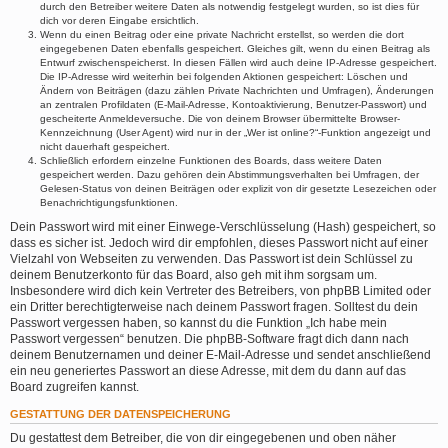
durch den Betreiber weitere Daten als notwendig festgelegt wurden, so ist dies für
dich vor deren Eingabe ersichtlich.
Wenn du einen Beitrag oder eine private Nachricht erstellst, so werden die dort
eingegebenen Daten ebenfalls gespeichert. Gleiches gilt, wenn du einen Beitrag als
Entwurf zwischenspeicherst. In diesen Fällen wird auch deine IP-Adresse gespeichert.
Die IP-Adresse wird weiterhin bei folgenden Aktionen gespeichert: Löschen und
Ändern von Beiträgen (dazu zählen Private Nachrichten und Umfragen), Änderungen
an zentralen Profildaten (E-Mail-Adresse, Kontoaktivierung, Benutzer-Passwort) und
gescheiterte Anmeldeversuche. Die von deinem Browser übermittelte Browser-
Kennzeichnung (User Agent) wird nur in der „Wer ist online?“-Funktion angezeigt und
nicht dauerhaft gespeichert.
Schließlich erfordern einzelne Funktionen des Boards, dass weitere Daten
gespeichert werden. Dazu gehören dein Abstimmungsverhalten bei Umfragen, der
Gelesen-Status von deinen Beiträgen oder explizit von dir gesetzte Lesezeichen oder
Benachrichtigungsfunktionen.
Dein Passwort wird mit einer Einwege-Verschlüsselung (Hash) gespeichert, so
dass es sicher ist. Jedoch wird dir empfohlen, dieses Passwort nicht auf einer
Vielzahl von Webseiten zu verwenden. Das Passwort ist dein Schlüssel zu
deinem Benutzerkonto für das Board, also geh mit ihm sorgsam um.
Insbesondere wird dich kein Vertreter des Betreibers, von phpBB Limited oder
ein Dritter berechtigterweise nach deinem Passwort fragen. Solltest du dein
Passwort vergessen haben, so kannst du die Funktion „Ich habe mein
Passwort vergessen“ benutzen. Die phpBB-Software fragt dich dann nach
deinem Benutzernamen und deiner E-Mail-Adresse und sendet anschließend
ein neu generiertes Passwort an diese Adresse, mit dem du dann auf das
Board zugreifen kannst.
GESTATTUNG DER DATENSPEICHERUNG
Du gestattest dem Betreiber, die von dir eingegebenen und oben näher