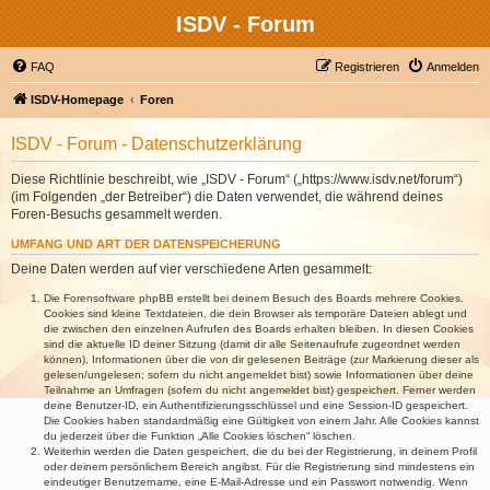
ISDV - Forum
FAQ
Registrieren
Anmelden
ISDV-Homepage
Foren
ISDV - Forum - Datenschutzerklärung
Diese Richtlinie beschreibt, wie „ISDV - Forum“ („https://www.isdv.net/forum“)
(im Folgenden „der Betreiber“) die Daten verwendet, die während deines
Foren-Besuchs gesammelt werden.
UMFANG UND ART DER DATENSPEICHERUNG
Deine Daten werden auf vier verschiedene Arten gesammelt:
Die Forensoftware phpBB erstellt bei deinem Besuch des Boards mehrere Cookies.
Cookies sind kleine Textdateien, die dein Browser als temporäre Dateien ablegt und
die zwischen den einzelnen Aufrufen des Boards erhalten bleiben. In diesen Cookies
sind die aktuelle ID deiner Sitzung (damit dir alle Seitenaufrufe zugeordnet werden
können), Informationen über die von dir gelesenen Beiträge (zur Markierung dieser als
gelesen/ungelesen; sofern du nicht angemeldet bist) sowie Informationen über deine
Teilnahme an Umfragen (sofern du nicht angemeldet bist) gespeichert. Ferner werden
deine Benutzer-ID, ein Authentifizierungsschlüssel und eine Session-ID gespeichert.
Die Cookies haben standardmäßig eine Gültigkeit von einem Jahr. Alle Cookies kannst
du jederzeit über die Funktion „Alle Cookies löschen“ löschen.
Weiterhin werden die Daten gespeichert, die du bei der Registrierung, in deinem Profil
oder deinem persönlichem Bereich angibst. Für die Registrierung sind mindestens ein
eindeutiger Benutzername, eine E-Mail-Adresse und ein Passwort notwendig. Wenn