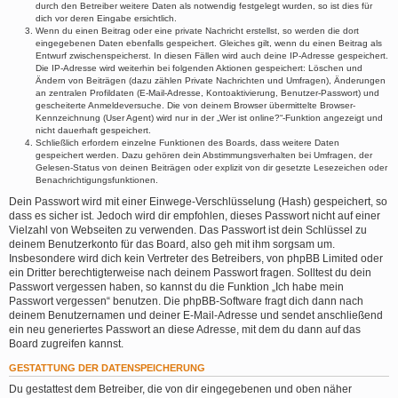
durch den Betreiber weitere Daten als notwendig festgelegt wurden, so ist dies für
dich vor deren Eingabe ersichtlich.
Wenn du einen Beitrag oder eine private Nachricht erstellst, so werden die dort
eingegebenen Daten ebenfalls gespeichert. Gleiches gilt, wenn du einen Beitrag als
Entwurf zwischenspeicherst. In diesen Fällen wird auch deine IP-Adresse gespeichert.
Die IP-Adresse wird weiterhin bei folgenden Aktionen gespeichert: Löschen und
Ändern von Beiträgen (dazu zählen Private Nachrichten und Umfragen), Änderungen
an zentralen Profildaten (E-Mail-Adresse, Kontoaktivierung, Benutzer-Passwort) und
gescheiterte Anmeldeversuche. Die von deinem Browser übermittelte Browser-
Kennzeichnung (User Agent) wird nur in der „Wer ist online?“-Funktion angezeigt und
nicht dauerhaft gespeichert.
Schließlich erfordern einzelne Funktionen des Boards, dass weitere Daten
gespeichert werden. Dazu gehören dein Abstimmungsverhalten bei Umfragen, der
Gelesen-Status von deinen Beiträgen oder explizit von dir gesetzte Lesezeichen oder
Benachrichtigungsfunktionen.
Dein Passwort wird mit einer Einwege-Verschlüsselung (Hash) gespeichert, so
dass es sicher ist. Jedoch wird dir empfohlen, dieses Passwort nicht auf einer
Vielzahl von Webseiten zu verwenden. Das Passwort ist dein Schlüssel zu
deinem Benutzerkonto für das Board, also geh mit ihm sorgsam um.
Insbesondere wird dich kein Vertreter des Betreibers, von phpBB Limited oder
ein Dritter berechtigterweise nach deinem Passwort fragen. Solltest du dein
Passwort vergessen haben, so kannst du die Funktion „Ich habe mein
Passwort vergessen“ benutzen. Die phpBB-Software fragt dich dann nach
deinem Benutzernamen und deiner E-Mail-Adresse und sendet anschließend
ein neu generiertes Passwort an diese Adresse, mit dem du dann auf das
Board zugreifen kannst.
GESTATTUNG DER DATENSPEICHERUNG
Du gestattest dem Betreiber, die von dir eingegebenen und oben näher