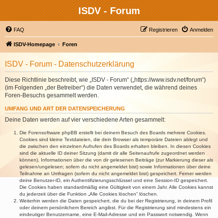
ISDV - Forum
FAQ
Registrieren
Anmelden
ISDV-Homepage
Foren
ISDV - Forum - Datenschutzerklärung
Diese Richtlinie beschreibt, wie „ISDV - Forum“ („https://www.isdv.net/forum“)
(im Folgenden „der Betreiber“) die Daten verwendet, die während deines
Foren-Besuchs gesammelt werden.
UMFANG UND ART DER DATENSPEICHERUNG
Deine Daten werden auf vier verschiedene Arten gesammelt:
Die Forensoftware phpBB erstellt bei deinem Besuch des Boards mehrere Cookies.
Cookies sind kleine Textdateien, die dein Browser als temporäre Dateien ablegt und
die zwischen den einzelnen Aufrufen des Boards erhalten bleiben. In diesen Cookies
sind die aktuelle ID deiner Sitzung (damit dir alle Seitenaufrufe zugeordnet werden
können), Informationen über die von dir gelesenen Beiträge (zur Markierung dieser als
gelesen/ungelesen; sofern du nicht angemeldet bist) sowie Informationen über deine
Teilnahme an Umfragen (sofern du nicht angemeldet bist) gespeichert. Ferner werden
deine Benutzer-ID, ein Authentifizierungsschlüssel und eine Session-ID gespeichert.
Die Cookies haben standardmäßig eine Gültigkeit von einem Jahr. Alle Cookies kannst
du jederzeit über die Funktion „Alle Cookies löschen“ löschen.
Weiterhin werden die Daten gespeichert, die du bei der Registrierung, in deinem Profil
oder deinem persönlichem Bereich angibst. Für die Registrierung sind mindestens ein
eindeutiger Benutzername, eine E-Mail-Adresse und ein Passwort notwendig. Wenn