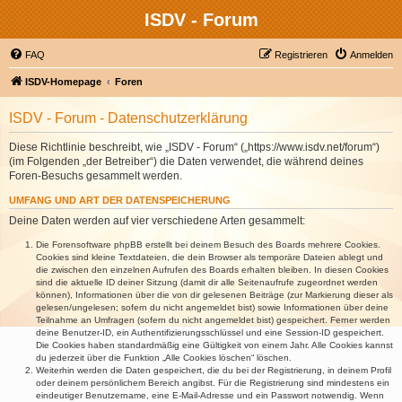
ISDV - Forum
FAQ
Registrieren
Anmelden
ISDV-Homepage
Foren
ISDV - Forum - Datenschutzerklärung
Diese Richtlinie beschreibt, wie „ISDV - Forum“ („https://www.isdv.net/forum“)
(im Folgenden „der Betreiber“) die Daten verwendet, die während deines
Foren-Besuchs gesammelt werden.
UMFANG UND ART DER DATENSPEICHERUNG
Deine Daten werden auf vier verschiedene Arten gesammelt:
Die Forensoftware phpBB erstellt bei deinem Besuch des Boards mehrere Cookies.
Cookies sind kleine Textdateien, die dein Browser als temporäre Dateien ablegt und
die zwischen den einzelnen Aufrufen des Boards erhalten bleiben. In diesen Cookies
sind die aktuelle ID deiner Sitzung (damit dir alle Seitenaufrufe zugeordnet werden
können), Informationen über die von dir gelesenen Beiträge (zur Markierung dieser als
gelesen/ungelesen; sofern du nicht angemeldet bist) sowie Informationen über deine
Teilnahme an Umfragen (sofern du nicht angemeldet bist) gespeichert. Ferner werden
deine Benutzer-ID, ein Authentifizierungsschlüssel und eine Session-ID gespeichert.
Die Cookies haben standardmäßig eine Gültigkeit von einem Jahr. Alle Cookies kannst
du jederzeit über die Funktion „Alle Cookies löschen“ löschen.
Weiterhin werden die Daten gespeichert, die du bei der Registrierung, in deinem Profil
oder deinem persönlichem Bereich angibst. Für die Registrierung sind mindestens ein
eindeutiger Benutzername, eine E-Mail-Adresse und ein Passwort notwendig. Wenn