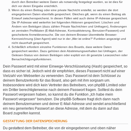
durch den Betreiber weitere Daten als notwendig festgelegt wurden, so ist dies für
dich vor deren Eingabe ersichtlich.
Wenn du einen Beitrag oder eine private Nachricht erstellst, so werden die dort
eingegebenen Daten ebenfalls gespeichert. Gleiches gilt, wenn du einen Beitrag als
Entwurf zwischenspeicherst. In diesen Fällen wird auch deine IP-Adresse gespeichert.
Die IP-Adresse wird weiterhin bei folgenden Aktionen gespeichert: Löschen und
Ändern von Beiträgen (dazu zählen Private Nachrichten und Umfragen), Änderungen
an zentralen Profildaten (E-Mail-Adresse, Kontoaktivierung, Benutzer-Passwort) und
gescheiterte Anmeldeversuche. Die von deinem Browser übermittelte Browser-
Kennzeichnung (User Agent) wird nur in der „Wer ist online?“-Funktion angezeigt und
nicht dauerhaft gespeichert.
Schließlich erfordern einzelne Funktionen des Boards, dass weitere Daten
gespeichert werden. Dazu gehören dein Abstimmungsverhalten bei Umfragen, der
Gelesen-Status von deinen Beiträgen oder explizit von dir gesetzte Lesezeichen oder
Benachrichtigungsfunktionen.
Dein Passwort wird mit einer Einwege-Verschlüsselung (Hash) gespeichert, so
dass es sicher ist. Jedoch wird dir empfohlen, dieses Passwort nicht auf einer
Vielzahl von Webseiten zu verwenden. Das Passwort ist dein Schlüssel zu
deinem Benutzerkonto für das Board, also geh mit ihm sorgsam um.
Insbesondere wird dich kein Vertreter des Betreibers, von phpBB Limited oder
ein Dritter berechtigterweise nach deinem Passwort fragen. Solltest du dein
Passwort vergessen haben, so kannst du die Funktion „Ich habe mein
Passwort vergessen“ benutzen. Die phpBB-Software fragt dich dann nach
deinem Benutzernamen und deiner E-Mail-Adresse und sendet anschließend
ein neu generiertes Passwort an diese Adresse, mit dem du dann auf das
Board zugreifen kannst.
GESTATTUNG DER DATENSPEICHERUNG
Du gestattest dem Betreiber, die von dir eingegebenen und oben näher