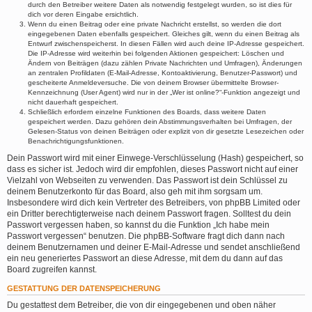
durch den Betreiber weitere Daten als notwendig festgelegt wurden, so ist dies für
dich vor deren Eingabe ersichtlich.
Wenn du einen Beitrag oder eine private Nachricht erstellst, so werden die dort
eingegebenen Daten ebenfalls gespeichert. Gleiches gilt, wenn du einen Beitrag als
Entwurf zwischenspeicherst. In diesen Fällen wird auch deine IP-Adresse gespeichert.
Die IP-Adresse wird weiterhin bei folgenden Aktionen gespeichert: Löschen und
Ändern von Beiträgen (dazu zählen Private Nachrichten und Umfragen), Änderungen
an zentralen Profildaten (E-Mail-Adresse, Kontoaktivierung, Benutzer-Passwort) und
gescheiterte Anmeldeversuche. Die von deinem Browser übermittelte Browser-
Kennzeichnung (User Agent) wird nur in der „Wer ist online?“-Funktion angezeigt und
nicht dauerhaft gespeichert.
Schließlich erfordern einzelne Funktionen des Boards, dass weitere Daten
gespeichert werden. Dazu gehören dein Abstimmungsverhalten bei Umfragen, der
Gelesen-Status von deinen Beiträgen oder explizit von dir gesetzte Lesezeichen oder
Benachrichtigungsfunktionen.
Dein Passwort wird mit einer Einwege-Verschlüsselung (Hash) gespeichert, so
dass es sicher ist. Jedoch wird dir empfohlen, dieses Passwort nicht auf einer
Vielzahl von Webseiten zu verwenden. Das Passwort ist dein Schlüssel zu
deinem Benutzerkonto für das Board, also geh mit ihm sorgsam um.
Insbesondere wird dich kein Vertreter des Betreibers, von phpBB Limited oder
ein Dritter berechtigterweise nach deinem Passwort fragen. Solltest du dein
Passwort vergessen haben, so kannst du die Funktion „Ich habe mein
Passwort vergessen“ benutzen. Die phpBB-Software fragt dich dann nach
deinem Benutzernamen und deiner E-Mail-Adresse und sendet anschließend
ein neu generiertes Passwort an diese Adresse, mit dem du dann auf das
Board zugreifen kannst.
GESTATTUNG DER DATENSPEICHERUNG
Du gestattest dem Betreiber, die von dir eingegebenen und oben näher