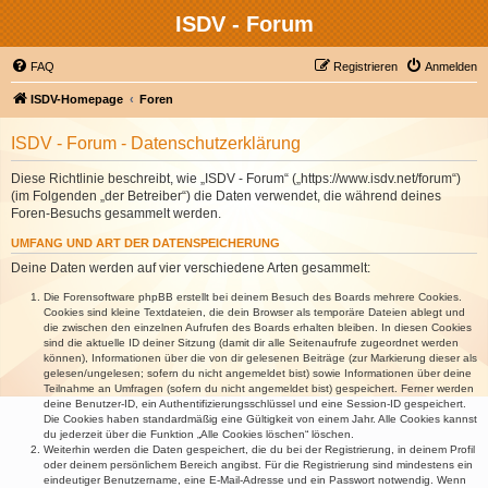
ISDV - Forum
FAQ
Registrieren
Anmelden
ISDV-Homepage
Foren
ISDV - Forum - Datenschutzerklärung
Diese Richtlinie beschreibt, wie „ISDV - Forum“ („https://www.isdv.net/forum“)
(im Folgenden „der Betreiber“) die Daten verwendet, die während deines
Foren-Besuchs gesammelt werden.
UMFANG UND ART DER DATENSPEICHERUNG
Deine Daten werden auf vier verschiedene Arten gesammelt:
Die Forensoftware phpBB erstellt bei deinem Besuch des Boards mehrere Cookies.
Cookies sind kleine Textdateien, die dein Browser als temporäre Dateien ablegt und
die zwischen den einzelnen Aufrufen des Boards erhalten bleiben. In diesen Cookies
sind die aktuelle ID deiner Sitzung (damit dir alle Seitenaufrufe zugeordnet werden
können), Informationen über die von dir gelesenen Beiträge (zur Markierung dieser als
gelesen/ungelesen; sofern du nicht angemeldet bist) sowie Informationen über deine
Teilnahme an Umfragen (sofern du nicht angemeldet bist) gespeichert. Ferner werden
deine Benutzer-ID, ein Authentifizierungsschlüssel und eine Session-ID gespeichert.
Die Cookies haben standardmäßig eine Gültigkeit von einem Jahr. Alle Cookies kannst
du jederzeit über die Funktion „Alle Cookies löschen“ löschen.
Weiterhin werden die Daten gespeichert, die du bei der Registrierung, in deinem Profil
oder deinem persönlichem Bereich angibst. Für die Registrierung sind mindestens ein
eindeutiger Benutzername, eine E-Mail-Adresse und ein Passwort notwendig. Wenn