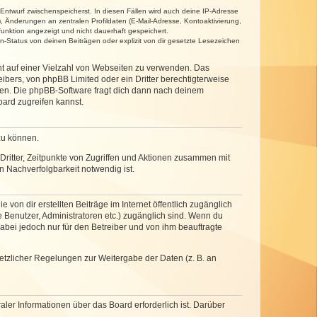
 Entwurf zwischenspeicherst. In diesen Fällen wird auch deine IP-Adresse
, Änderungen an zentralen Profildaten (E-Mail-Adresse, Kontoaktivierung,
unktion angezeigt und nicht dauerhaft gespeichert.
-Status von deinen Beiträgen oder explizit von dir gesetzte Lesezeichen
cht auf einer Vielzahl von Webseiten zu verwenden. Das
ibers, von phpBB Limited oder ein Dritter berechtigterweise
zen. Die phpBB-Software fragt dich dann nach deinem
ard zugreifen kannst.
zu können.
ritter, Zeitpunkte von Zugriffen und Aktionen zusammen mit
 Nachverfolgbarkeit notwendig ist.
von dir erstellten Beiträge im Internet öffentlich zugänglich
e Benutzer, Administratoren etc.) zugänglich sind. Wenn du
abei jedoch nur für den Betreiber und von ihm beauftragte
setzlicher Regelungen zur Weitergabe der Daten (z. B. an
ler Informationen über das Board erforderlich ist. Darüber