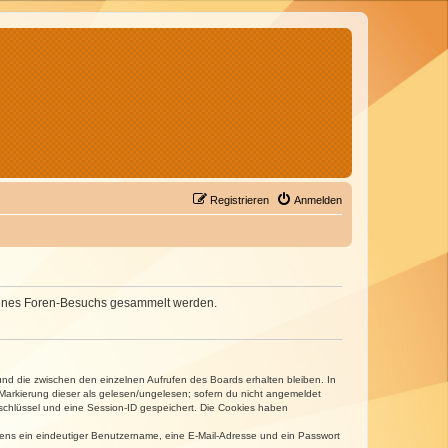
Registrieren
Anmelden
d deines Foren-Besuchs gesammelt werden.
und die zwischen den einzelnen Aufrufen des Boards erhalten bleiben. In
r Markierung dieser als gelesen/ungelesen; sofern du nicht angemeldet
sschlüssel und eine Session-ID gespeichert. Die Cookies haben
estens ein eindeutiger Benutzername, eine E-Mail-Adresse und ein Passwort