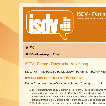
ISDV - Foru
Interessengemeinschaft de
FAQ
ISDV-Homepage
Foren
ISDV - Forum - Datenschutzerklärung
Diese Richtlinie beschreibt, wie „ISDV - Forum“ („https://www
UMFANG UND ART DER DATENSPEICHERUNG
Deine Daten werden auf vier verschiedene Arten gesammelt:
Die Forensoftware phpBB erstellt bei deinem Besuch des Boards meh
diesen Cookies sind die aktuelle ID deiner Sitzung (damit dir alle
bist) sowie Informationen über deine Teilnahme an Umfragen (sofer
standardmäßig eine Gültigkeit von einem Jahr. Alle Cookies kannst d
Weiterhin werden die Daten gespeichert, die du bei der Registrieru