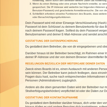
notwendig. Wenn durch den Betreiber weitere Daten als notwendig fe
Wenn du einen Beitrag oder eine private Nachricht erstellst, so we
gespeichert. Die IP-Adresse wird weiterhin bei folgenden Aktionen
Benutzer-Passwort) und gescheiterte Anmeldeversuche. Die von dein
Schließlich erfordern einzelne Funktionen des Boards, dass weite
oder Benachrichtigungsfunktionen.
Dein Passwort wird mit einer Einwege-Verschlüsselung (Hash) g
Passwort ist dein Schlüssel zu deinem Benutzerkonto für das Bo
nach deinem Passwort fragen. Solltest du dein Passwort verg
Benutzernamen und deiner E-Mail-Adresse und sendet anschlie
GESTATTUNG DER DATENSPEICHERUNG
Du gestattest dem Betreiber, die von dir eingegebenen und ob
Darüber hinaus ist der Betreiber berechtigt, im Rahmen einer
deiner IP-Adresse und der von deinem Browser übermittelter B
REGELUNGEN BEZÜGLICH DER WEITERGABE DEINER DATEN
Zweck eines Boards ist es, einen Austausch mit anderen Personen
sein können. Der Betreiber kann jedoch festlegen, dass einzeln
Fragen dazu hast, suche nach entsprechenden Informationen im 
Personen (Administratoren) zugänglich.
Andere als die oben genannten Daten wird der Betreiber nur mit
Strafverfolgungsbehörden) verpflichtet ist oder die Daten zur D
GESTATTUNG DER KONTAKTAUFNAHME
Du gestattest dem Betreiber darüber hinaus, dich unter den von
hinaus dürfen er und andere Benutzer dich kontaktieren, sofern