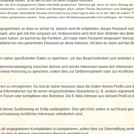
stgelegt wurden, so ist dies für dich vor deren Eingabe ersichtlich.
rden die dort eingegebenen Daten ebenfalls gespeichert. Gleiches gilt, wenn du einen Beitrag als
 gespeichert: Löschen und Ändern von Beiträgen (dazu zählen Private Nachrichten und Umfragen)
em Browser übermittelte Browser-Kennzeichnung (User Agent) wird nur in der „Wer ist online?“-F
re Daten gespeichert werden. Dazu gehören dein Abstimmungsverhalten bei Umfragen, der Gelesen
espeichert, so dass es sicher ist. Jedoch wird dir empfohlen, dieses Passwort ni
ard, also geh mit ihm sorgsam um. Insbesondere wird dich kein Vertreter des Betre
essen haben, so kannst du die Funktion „Ich habe mein Passwort vergessen“ benut
ßend ein neu generiertes Passwort an diese Adresse, mit dem du dann auf das Bo
en näher spezifizierten Daten zu speichern, um das Board betreiben und anbieten 
 Interessenabwägung zwischen deinen und seinen Interessen sowie den Interessen D
rowser-Kennung zu speichern, sofern dies zur Gefahrenabwehr oder zur rechtlichen
 zu ermöglichen. Du bist dir daher bewusst, dass die Daten deines Profils und die 
e Informationen nur für einen eingeschränkten Nutzerkreis (z. B. andere registriert
Forum oder kontaktiere den Betreiber. Die E-Mail-Adresse aus deinem Profil ist d
 deiner Zustimmung an Dritte weitergeben. Dies gilt nicht, sofern er auf Grund ge
urchsetzung rechtlicher Interessen erforderlich sind.
 dir angegebenen Kontaktdaten zu kontaktieren, sofern dies zur Übermittlung zentra
 du dies in deinem persönlichen Bereich gestattet hast.