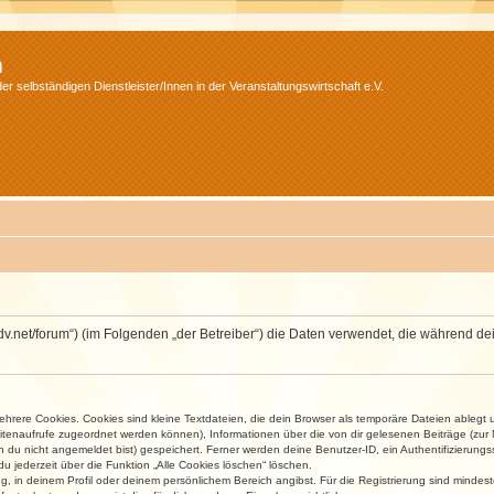
m
r selbständigen Dienstleister/Innen in der Veranstaltungswirtschaft e.V.
.isdv.net/forum“) (im Folgenden „der Betreiber“) die Daten verwendet, die währen
rere Cookies. Cookies sind kleine Textdateien, die dein Browser als temporäre Dateien ablegt 
 Seitenaufrufe zugeordnet werden können), Informationen über die von dir gelesenen Beiträge (zu
n du nicht angemeldet bist) gespeichert. Ferner werden deine Benutzer-ID, ein Authentifizierung
u jederzeit über die Funktion „Alle Cookies löschen“ löschen.
ng, in deinem Profil oder deinem persönlichem Bereich angibst. Für die Registrierung sind mind