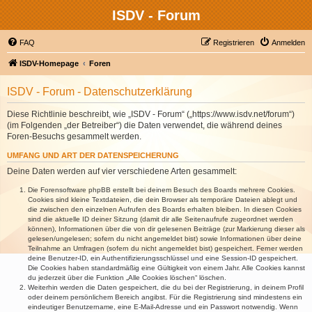
ISDV - Forum
FAQ
Registrieren
Anmelden
ISDV-Homepage
Foren
ISDV - Forum - Datenschutzerklärung
Diese Richtlinie beschreibt, wie „ISDV - Forum“ („https://www.isdv.net/forum“)
(im Folgenden „der Betreiber“) die Daten verwendet, die während deines
Foren-Besuchs gesammelt werden.
UMFANG UND ART DER DATENSPEICHERUNG
Deine Daten werden auf vier verschiedene Arten gesammelt:
Die Forensoftware phpBB erstellt bei deinem Besuch des Boards mehrere Cookies.
Cookies sind kleine Textdateien, die dein Browser als temporäre Dateien ablegt und
die zwischen den einzelnen Aufrufen des Boards erhalten bleiben. In diesen Cookies
sind die aktuelle ID deiner Sitzung (damit dir alle Seitenaufrufe zugeordnet werden
können), Informationen über die von dir gelesenen Beiträge (zur Markierung dieser als
gelesen/ungelesen; sofern du nicht angemeldet bist) sowie Informationen über deine
Teilnahme an Umfragen (sofern du nicht angemeldet bist) gespeichert. Ferner werden
deine Benutzer-ID, ein Authentifizierungsschlüssel und eine Session-ID gespeichert.
Die Cookies haben standardmäßig eine Gültigkeit von einem Jahr. Alle Cookies kannst
du jederzeit über die Funktion „Alle Cookies löschen“ löschen.
Weiterhin werden die Daten gespeichert, die du bei der Registrierung, in deinem Profil
oder deinem persönlichem Bereich angibst. Für die Registrierung sind mindestens ein
eindeutiger Benutzername, eine E-Mail-Adresse und ein Passwort notwendig. Wenn