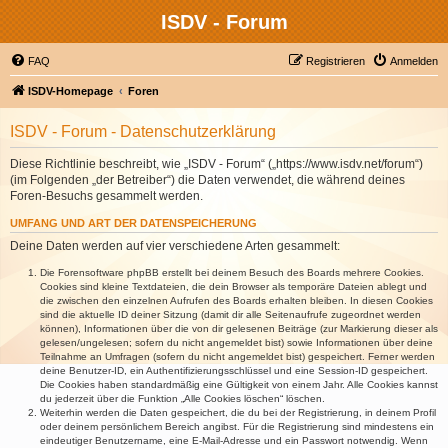
ISDV - Forum
FAQ
Registrieren
Anmelden
ISDV-Homepage
Foren
ISDV - Forum - Datenschutzerklärung
Diese Richtlinie beschreibt, wie „ISDV - Forum“ („https://www.isdv.net/forum“)
(im Folgenden „der Betreiber“) die Daten verwendet, die während deines
Foren-Besuchs gesammelt werden.
UMFANG UND ART DER DATENSPEICHERUNG
Deine Daten werden auf vier verschiedene Arten gesammelt:
Die Forensoftware phpBB erstellt bei deinem Besuch des Boards mehrere Cookies.
Cookies sind kleine Textdateien, die dein Browser als temporäre Dateien ablegt und
die zwischen den einzelnen Aufrufen des Boards erhalten bleiben. In diesen Cookies
sind die aktuelle ID deiner Sitzung (damit dir alle Seitenaufrufe zugeordnet werden
können), Informationen über die von dir gelesenen Beiträge (zur Markierung dieser als
gelesen/ungelesen; sofern du nicht angemeldet bist) sowie Informationen über deine
Teilnahme an Umfragen (sofern du nicht angemeldet bist) gespeichert. Ferner werden
deine Benutzer-ID, ein Authentifizierungsschlüssel und eine Session-ID gespeichert.
Die Cookies haben standardmäßig eine Gültigkeit von einem Jahr. Alle Cookies kannst
du jederzeit über die Funktion „Alle Cookies löschen“ löschen.
Weiterhin werden die Daten gespeichert, die du bei der Registrierung, in deinem Profil
oder deinem persönlichem Bereich angibst. Für die Registrierung sind mindestens ein
eindeutiger Benutzername, eine E-Mail-Adresse und ein Passwort notwendig. Wenn