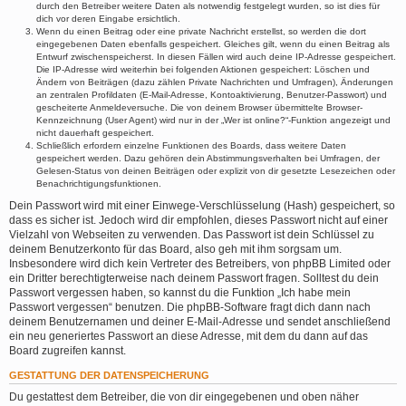
durch den Betreiber weitere Daten als notwendig festgelegt wurden, so ist dies für
dich vor deren Eingabe ersichtlich.
Wenn du einen Beitrag oder eine private Nachricht erstellst, so werden die dort
eingegebenen Daten ebenfalls gespeichert. Gleiches gilt, wenn du einen Beitrag als
Entwurf zwischenspeicherst. In diesen Fällen wird auch deine IP-Adresse gespeichert.
Die IP-Adresse wird weiterhin bei folgenden Aktionen gespeichert: Löschen und
Ändern von Beiträgen (dazu zählen Private Nachrichten und Umfragen), Änderungen
an zentralen Profildaten (E-Mail-Adresse, Kontoaktivierung, Benutzer-Passwort) und
gescheiterte Anmeldeversuche. Die von deinem Browser übermittelte Browser-
Kennzeichnung (User Agent) wird nur in der „Wer ist online?“-Funktion angezeigt und
nicht dauerhaft gespeichert.
Schließlich erfordern einzelne Funktionen des Boards, dass weitere Daten
gespeichert werden. Dazu gehören dein Abstimmungsverhalten bei Umfragen, der
Gelesen-Status von deinen Beiträgen oder explizit von dir gesetzte Lesezeichen oder
Benachrichtigungsfunktionen.
Dein Passwort wird mit einer Einwege-Verschlüsselung (Hash) gespeichert, so
dass es sicher ist. Jedoch wird dir empfohlen, dieses Passwort nicht auf einer
Vielzahl von Webseiten zu verwenden. Das Passwort ist dein Schlüssel zu
deinem Benutzerkonto für das Board, also geh mit ihm sorgsam um.
Insbesondere wird dich kein Vertreter des Betreibers, von phpBB Limited oder
ein Dritter berechtigterweise nach deinem Passwort fragen. Solltest du dein
Passwort vergessen haben, so kannst du die Funktion „Ich habe mein
Passwort vergessen“ benutzen. Die phpBB-Software fragt dich dann nach
deinem Benutzernamen und deiner E-Mail-Adresse und sendet anschließend
ein neu generiertes Passwort an diese Adresse, mit dem du dann auf das
Board zugreifen kannst.
GESTATTUNG DER DATENSPEICHERUNG
Du gestattest dem Betreiber, die von dir eingegebenen und oben näher