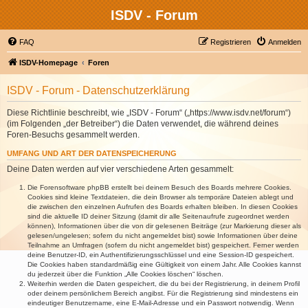
ISDV - Forum
FAQ
Registrieren
Anmelden
ISDV-Homepage
Foren
ISDV - Forum - Datenschutzerklärung
Diese Richtlinie beschreibt, wie „ISDV - Forum“ („https://www.isdv.net/forum“)
(im Folgenden „der Betreiber“) die Daten verwendet, die während deines
Foren-Besuchs gesammelt werden.
UMFANG UND ART DER DATENSPEICHERUNG
Deine Daten werden auf vier verschiedene Arten gesammelt:
Die Forensoftware phpBB erstellt bei deinem Besuch des Boards mehrere Cookies.
Cookies sind kleine Textdateien, die dein Browser als temporäre Dateien ablegt und
die zwischen den einzelnen Aufrufen des Boards erhalten bleiben. In diesen Cookies
sind die aktuelle ID deiner Sitzung (damit dir alle Seitenaufrufe zugeordnet werden
können), Informationen über die von dir gelesenen Beiträge (zur Markierung dieser als
gelesen/ungelesen; sofern du nicht angemeldet bist) sowie Informationen über deine
Teilnahme an Umfragen (sofern du nicht angemeldet bist) gespeichert. Ferner werden
deine Benutzer-ID, ein Authentifizierungsschlüssel und eine Session-ID gespeichert.
Die Cookies haben standardmäßig eine Gültigkeit von einem Jahr. Alle Cookies kannst
du jederzeit über die Funktion „Alle Cookies löschen“ löschen.
Weiterhin werden die Daten gespeichert, die du bei der Registrierung, in deinem Profil
oder deinem persönlichem Bereich angibst. Für die Registrierung sind mindestens ein
eindeutiger Benutzername, eine E-Mail-Adresse und ein Passwort notwendig. Wenn