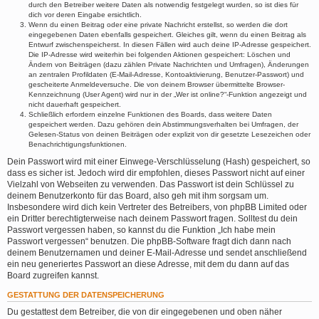
durch den Betreiber weitere Daten als notwendig festgelegt wurden, so ist dies für
dich vor deren Eingabe ersichtlich.
Wenn du einen Beitrag oder eine private Nachricht erstellst, so werden die dort
eingegebenen Daten ebenfalls gespeichert. Gleiches gilt, wenn du einen Beitrag als
Entwurf zwischenspeicherst. In diesen Fällen wird auch deine IP-Adresse gespeichert.
Die IP-Adresse wird weiterhin bei folgenden Aktionen gespeichert: Löschen und
Ändern von Beiträgen (dazu zählen Private Nachrichten und Umfragen), Änderungen
an zentralen Profildaten (E-Mail-Adresse, Kontoaktivierung, Benutzer-Passwort) und
gescheiterte Anmeldeversuche. Die von deinem Browser übermittelte Browser-
Kennzeichnung (User Agent) wird nur in der „Wer ist online?“-Funktion angezeigt und
nicht dauerhaft gespeichert.
Schließlich erfordern einzelne Funktionen des Boards, dass weitere Daten
gespeichert werden. Dazu gehören dein Abstimmungsverhalten bei Umfragen, der
Gelesen-Status von deinen Beiträgen oder explizit von dir gesetzte Lesezeichen oder
Benachrichtigungsfunktionen.
Dein Passwort wird mit einer Einwege-Verschlüsselung (Hash) gespeichert, so
dass es sicher ist. Jedoch wird dir empfohlen, dieses Passwort nicht auf einer
Vielzahl von Webseiten zu verwenden. Das Passwort ist dein Schlüssel zu
deinem Benutzerkonto für das Board, also geh mit ihm sorgsam um.
Insbesondere wird dich kein Vertreter des Betreibers, von phpBB Limited oder
ein Dritter berechtigterweise nach deinem Passwort fragen. Solltest du dein
Passwort vergessen haben, so kannst du die Funktion „Ich habe mein
Passwort vergessen“ benutzen. Die phpBB-Software fragt dich dann nach
deinem Benutzernamen und deiner E-Mail-Adresse und sendet anschließend
ein neu generiertes Passwort an diese Adresse, mit dem du dann auf das
Board zugreifen kannst.
GESTATTUNG DER DATENSPEICHERUNG
Du gestattest dem Betreiber, die von dir eingegebenen und oben näher