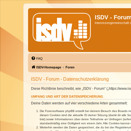
ISDV - Foru
Interessengemeinschaft de
FAQ
ISDV-Homepage
Foren
ISDV - Forum - Datenschutzerklärung
Diese Richtlinie beschreibt, wie „ISDV - Forum“ („https://www
UMFANG UND ART DER DATENSPEICHERUNG
Deine Daten werden auf vier verschiedene Arten gesammelt:
Die Forensoftware phpBB erstellt bei deinem Besuch des Boards meh
diesen Cookies sind die aktuelle ID deiner Sitzung (damit dir alle
bist) sowie Informationen über deine Teilnahme an Umfragen (sofer
standardmäßig eine Gültigkeit von einem Jahr. Alle Cookies kannst d
Weiterhin werden die Daten gespeichert, die du bei der Registrieru