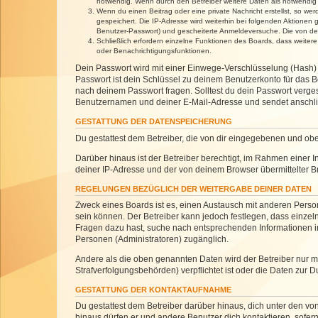
notwendig. Wenn durch den Betreiber weitere Daten als notwendig fe
Wenn du einen Beitrag oder eine private Nachricht erstellst, so we
gespeichert. Die IP-Adresse wird weiterhin bei folgenden Aktionen
Benutzer-Passwort) und gescheiterte Anmeldeversuche. Die von dein
Schließlich erfordern einzelne Funktionen des Boards, dass weite
oder Benachrichtigungsfunktionen.
Dein Passwort wird mit einer Einwege-Verschlüsselung (Hash) g
Passwort ist dein Schlüssel zu deinem Benutzerkonto für das Bo
nach deinem Passwort fragen. Solltest du dein Passwort verg
Benutzernamen und deiner E-Mail-Adresse und sendet anschlie
GESTATTUNG DER DATENSPEICHERUNG
Du gestattest dem Betreiber, die von dir eingegebenen und ob
Darüber hinaus ist der Betreiber berechtigt, im Rahmen einer
deiner IP-Adresse und der von deinem Browser übermittelter B
REGELUNGEN BEZÜGLICH DER WEITERGABE DEINER DATEN
Zweck eines Boards ist es, einen Austausch mit anderen Personen
sein können. Der Betreiber kann jedoch festlegen, dass einzeln
Fragen dazu hast, suche nach entsprechenden Informationen im 
Personen (Administratoren) zugänglich.
Andere als die oben genannten Daten wird der Betreiber nur mit
Strafverfolgungsbehörden) verpflichtet ist oder die Daten zur D
GESTATTUNG DER KONTAKTAUFNAHME
Du gestattest dem Betreiber darüber hinaus, dich unter den von
hinaus dürfen er und andere Benutzer dich kontaktieren, sofern