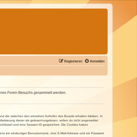
Registrieren
Anmelden
d deines Foren-Besuchs gesammelt werden.
und die zwischen den einzelnen Aufrufen des Boards erhalten bleiben. In
r Markierung dieser als gelesen/ungelesen; sofern du nicht angemeldet
sschlüssel und eine Session-ID gespeichert. Die Cookies haben
estens ein eindeutiger Benutzername, eine E-Mail-Adresse und ein Passwort