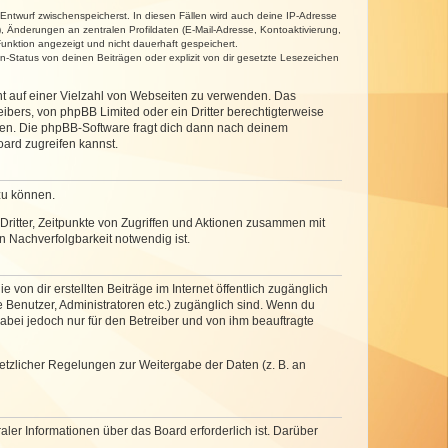
 Entwurf zwischenspeicherst. In diesen Fällen wird auch deine IP-Adresse
, Änderungen an zentralen Profildaten (E-Mail-Adresse, Kontoaktivierung,
unktion angezeigt und nicht dauerhaft gespeichert.
-Status von deinen Beiträgen oder explizit von dir gesetzte Lesezeichen
cht auf einer Vielzahl von Webseiten zu verwenden. Das
ibers, von phpBB Limited oder ein Dritter berechtigterweise
zen. Die phpBB-Software fragt dich dann nach deinem
ard zugreifen kannst.
zu können.
ritter, Zeitpunkte von Zugriffen und Aktionen zusammen mit
 Nachverfolgbarkeit notwendig ist.
von dir erstellten Beiträge im Internet öffentlich zugänglich
e Benutzer, Administratoren etc.) zugänglich sind. Wenn du
abei jedoch nur für den Betreiber und von ihm beauftragte
setzlicher Regelungen zur Weitergabe der Daten (z. B. an
ler Informationen über das Board erforderlich ist. Darüber