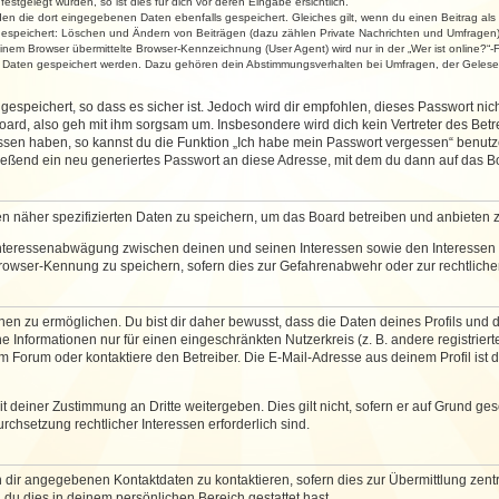
stgelegt wurden, so ist dies für dich vor deren Eingabe ersichtlich.
rden die dort eingegebenen Daten ebenfalls gespeichert. Gleiches gilt, wenn du einen Beitrag als
 gespeichert: Löschen und Ändern von Beiträgen (dazu zählen Private Nachrichten und Umfragen)
em Browser übermittelte Browser-Kennzeichnung (User Agent) wird nur in der „Wer ist online?“-F
re Daten gespeichert werden. Dazu gehören dein Abstimmungsverhalten bei Umfragen, der Gelesen
espeichert, so dass es sicher ist. Jedoch wird dir empfohlen, dieses Passwort ni
ard, also geh mit ihm sorgsam um. Insbesondere wird dich kein Vertreter des Betre
essen haben, so kannst du die Funktion „Ich habe mein Passwort vergessen“ benut
ßend ein neu generiertes Passwort an diese Adresse, mit dem du dann auf das Bo
en näher spezifizierten Daten zu speichern, um das Board betreiben und anbieten 
 Interessenabwägung zwischen deinen und seinen Interessen sowie den Interessen D
rowser-Kennung zu speichern, sofern dies zur Gefahrenabwehr oder zur rechtlichen
 zu ermöglichen. Du bist dir daher bewusst, dass die Daten deines Profils und die 
e Informationen nur für einen eingeschränkten Nutzerkreis (z. B. andere registriert
Forum oder kontaktiere den Betreiber. Die E-Mail-Adresse aus deinem Profil ist d
 deiner Zustimmung an Dritte weitergeben. Dies gilt nicht, sofern er auf Grund ge
urchsetzung rechtlicher Interessen erforderlich sind.
 dir angegebenen Kontaktdaten zu kontaktieren, sofern dies zur Übermittlung zentra
 du dies in deinem persönlichen Bereich gestattet hast.