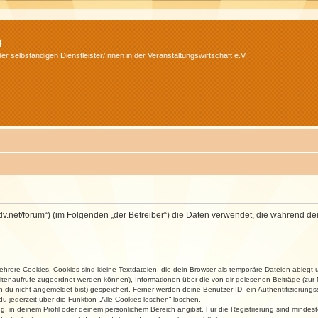
m
r selbständigen Dienstleister/Innen in der Veranstaltungswirtschaft e.V.
.isdv.net/forum“) (im Folgenden „der Betreiber“) die Daten verwendet, die währen
rere Cookies. Cookies sind kleine Textdateien, die dein Browser als temporäre Dateien ablegt 
 Seitenaufrufe zugeordnet werden können), Informationen über die von dir gelesenen Beiträge (zu
n du nicht angemeldet bist) gespeichert. Ferner werden deine Benutzer-ID, ein Authentifizierung
u jederzeit über die Funktion „Alle Cookies löschen“ löschen.
ng, in deinem Profil oder deinem persönlichem Bereich angibst. Für die Registrierung sind mind