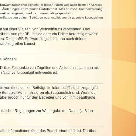
 Entwurf zwischenspeicherst. In diesen Fällen wird auch deine IP-Adresse
, Änderungen an zentralen Profildaten (E-Mail-Adresse, Kontoaktivierung,
unktion angezeigt und nicht dauerhaft gespeichert.
-Status von deinen Beiträgen oder explizit von dir gesetzte Lesezeichen
cht auf einer Vielzahl von Webseiten zu verwenden. Das
ibers, von phpBB Limited oder ein Dritter berechtigterweise
zen. Die phpBB-Software fragt dich dann nach deinem
ard zugreifen kannst.
zu können.
ritter, Zeitpunkte von Zugriffen und Aktionen zusammen mit
 Nachverfolgbarkeit notwendig ist.
von dir erstellten Beiträge im Internet öffentlich zugänglich
e Benutzer, Administratoren etc.) zugänglich sind. Wenn du
abei jedoch nur für den Betreiber und von ihm beauftragte
setzlicher Regelungen zur Weitergabe der Daten (z. B. an
ler Informationen über das Board erforderlich ist. Darüber