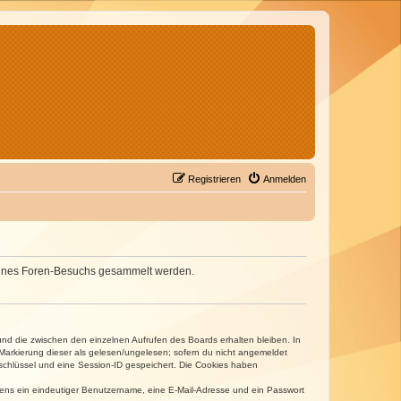
Registrieren
Anmelden
d deines Foren-Besuchs gesammelt werden.
und die zwischen den einzelnen Aufrufen des Boards erhalten bleiben. In
r Markierung dieser als gelesen/ungelesen; sofern du nicht angemeldet
sschlüssel und eine Session-ID gespeichert. Die Cookies haben
estens ein eindeutiger Benutzername, eine E-Mail-Adresse und ein Passwort