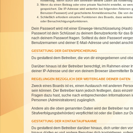
notwendig. Wenn durch den Betreiber weitere Daten als notwendig fe
Wenn du einen Beitrag oder eine private Nachricht erstellst, so we
gespeichert. Die IP-Adresse wird weiterhin bei folgenden Aktionen
Benutzer-Passwort) und gescheiterte Anmeldeversuche. Die von dein
Schließlich erfordern einzelne Funktionen des Boards, dass weite
oder Benachrichtigungsfunktionen.
Dein Passwort wird mit einer Einwege-Verschlüsselung (Hash) g
Passwort ist dein Schlüssel zu deinem Benutzerkonto für das Bo
nach deinem Passwort fragen. Solltest du dein Passwort verg
Benutzernamen und deiner E-Mail-Adresse und sendet anschlie
GESTATTUNG DER DATENSPEICHERUNG
Du gestattest dem Betreiber, die von dir eingegebenen und ob
Darüber hinaus ist der Betreiber berechtigt, im Rahmen einer
deiner IP-Adresse und der von deinem Browser übermittelter B
REGELUNGEN BEZÜGLICH DER WEITERGABE DEINER DATEN
Zweck eines Boards ist es, einen Austausch mit anderen Personen
sein können. Der Betreiber kann jedoch festlegen, dass einzeln
Fragen dazu hast, suche nach entsprechenden Informationen im 
Personen (Administratoren) zugänglich.
Andere als die oben genannten Daten wird der Betreiber nur mit
Strafverfolgungsbehörden) verpflichtet ist oder die Daten zur D
GESTATTUNG DER KONTAKTAUFNAHME
Du gestattest dem Betreiber darüber hinaus, dich unter den von
hinaus dürfen er und andere Benutzer dich kontaktieren, sofern