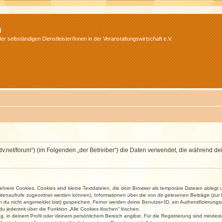
m
r selbständigen Dienstleister/Innen in der Veranstaltungswirtschaft e.V.
.isdv.net/forum“) (im Folgenden „der Betreiber“) die Daten verwendet, die währen
rere Cookies. Cookies sind kleine Textdateien, die dein Browser als temporäre Dateien ablegt 
 Seitenaufrufe zugeordnet werden können), Informationen über die von dir gelesenen Beiträge (zu
n du nicht angemeldet bist) gespeichert. Ferner werden deine Benutzer-ID, ein Authentifizierung
u jederzeit über die Funktion „Alle Cookies löschen“ löschen.
ng, in deinem Profil oder deinem persönlichem Bereich angibst. Für die Registrierung sind mind