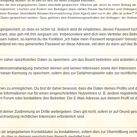
stgelegt wurden, so ist dies für dich vor deren Eingabe ersichtlich.
rden die dort eingegebenen Daten ebenfalls gespeichert. Gleiches gilt, wenn du einen Beitrag als
 gespeichert: Löschen und Ändern von Beiträgen (dazu zählen Private Nachrichten und Umfragen)
em Browser übermittelte Browser-Kennzeichnung (User Agent) wird nur in der „Wer ist online?“-F
re Daten gespeichert werden. Dazu gehören dein Abstimmungsverhalten bei Umfragen, der Gelesen
espeichert, so dass es sicher ist. Jedoch wird dir empfohlen, dieses Passwort ni
ard, also geh mit ihm sorgsam um. Insbesondere wird dich kein Vertreter des Betre
essen haben, so kannst du die Funktion „Ich habe mein Passwort vergessen“ benut
ßend ein neu generiertes Passwort an diese Adresse, mit dem du dann auf das Bo
en näher spezifizierten Daten zu speichern, um das Board betreiben und anbieten 
 Interessenabwägung zwischen deinen und seinen Interessen sowie den Interessen D
rowser-Kennung zu speichern, sofern dies zur Gefahrenabwehr oder zur rechtlichen
 zu ermöglichen. Du bist dir daher bewusst, dass die Daten deines Profils und die 
e Informationen nur für einen eingeschränkten Nutzerkreis (z. B. andere registriert
Forum oder kontaktiere den Betreiber. Die E-Mail-Adresse aus deinem Profil ist d
 deiner Zustimmung an Dritte weitergeben. Dies gilt nicht, sofern er auf Grund ge
urchsetzung rechtlicher Interessen erforderlich sind.
 dir angegebenen Kontaktdaten zu kontaktieren, sofern dies zur Übermittlung zentra
 du dies in deinem persönlichen Bereich gestattet hast.