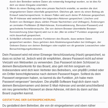
durch den Betreiber weitere Daten als notwendig festgelegt wurden, so ist dies für
dich vor deren Eingabe ersichtlich.
Wenn du einen Beitrag oder eine private Nachricht erstellst, so werden die dort
eingegebenen Daten ebenfalls gespeichert. Gleiches gilt, wenn du einen Beitrag als
Entwurf zwischenspeicherst. In diesen Fällen wird auch deine IP-Adresse gespeichert.
Die IP-Adresse wird weiterhin bei folgenden Aktionen gespeichert: Löschen und
Ändern von Beiträgen (dazu zählen Private Nachrichten und Umfragen), Änderungen
an zentralen Profildaten (E-Mail-Adresse, Kontoaktivierung, Benutzer-Passwort) und
gescheiterte Anmeldeversuche. Die von deinem Browser übermittelte Browser-
Kennzeichnung (User Agent) wird nur in der „Wer ist online?“-Funktion angezeigt und
nicht dauerhaft gespeichert.
Schließlich erfordern einzelne Funktionen des Boards, dass weitere Daten
gespeichert werden. Dazu gehören dein Abstimmungsverhalten bei Umfragen, der
Gelesen-Status von deinen Beiträgen oder explizit von dir gesetzte Lesezeichen oder
Benachrichtigungsfunktionen.
Dein Passwort wird mit einer Einwege-Verschlüsselung (Hash) gespeichert, so
dass es sicher ist. Jedoch wird dir empfohlen, dieses Passwort nicht auf einer
Vielzahl von Webseiten zu verwenden. Das Passwort ist dein Schlüssel zu
deinem Benutzerkonto für das Board, also geh mit ihm sorgsam um.
Insbesondere wird dich kein Vertreter des Betreibers, von phpBB Limited oder
ein Dritter berechtigterweise nach deinem Passwort fragen. Solltest du dein
Passwort vergessen haben, so kannst du die Funktion „Ich habe mein
Passwort vergessen“ benutzen. Die phpBB-Software fragt dich dann nach
deinem Benutzernamen und deiner E-Mail-Adresse und sendet anschließend
ein neu generiertes Passwort an diese Adresse, mit dem du dann auf das
Board zugreifen kannst.
GESTATTUNG DER DATENSPEICHERUNG
Du gestattest dem Betreiber, die von dir eingegebenen und oben näher