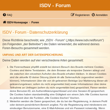
ISDV - Forum
FAQ
Registrieren
Anmelden
ISDV-Homepage
Foren
ISDV - Forum - Datenschutzerklärung
Diese Richtlinie beschreibt, wie „ISDV - Forum“ („https://www.isdv.net/forum“)
(im Folgenden „der Betreiber“) die Daten verwendet, die während deines
Foren-Besuchs gesammelt werden.
UMFANG UND ART DER DATENSPEICHERUNG
Deine Daten werden auf vier verschiedene Arten gesammelt:
Die Forensoftware phpBB erstellt bei deinem Besuch des Boards mehrere Cookies.
Cookies sind kleine Textdateien, die dein Browser als temporäre Dateien ablegt und
die zwischen den einzelnen Aufrufen des Boards erhalten bleiben. In diesen Cookies
sind die aktuelle ID deiner Sitzung (damit dir alle Seitenaufrufe zugeordnet werden
können), Informationen über die von dir gelesenen Beiträge (zur Markierung dieser als
gelesen/ungelesen; sofern du nicht angemeldet bist) sowie Informationen über deine
Teilnahme an Umfragen (sofern du nicht angemeldet bist) gespeichert. Ferner werden
deine Benutzer-ID, ein Authentifizierungsschlüssel und eine Session-ID gespeichert.
Die Cookies haben standardmäßig eine Gültigkeit von einem Jahr. Alle Cookies kannst
du jederzeit über die Funktion „Alle Cookies löschen“ löschen.
Weiterhin werden die Daten gespeichert, die du bei der Registrierung, in deinem Profil
oder deinem persönlichem Bereich angibst. Für die Registrierung sind mindestens ein
eindeutiger Benutzername, eine E-Mail-Adresse und ein Passwort notwendig. Wenn