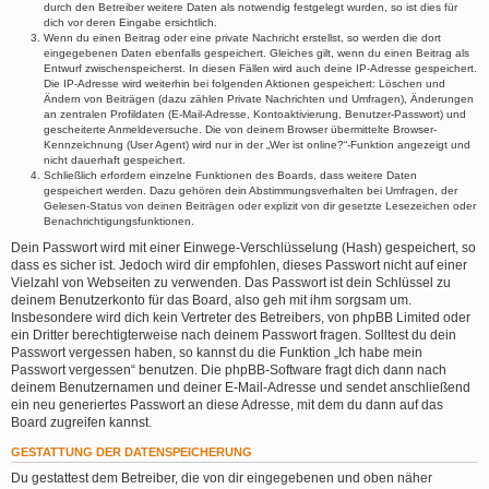
durch den Betreiber weitere Daten als notwendig festgelegt wurden, so ist dies für
dich vor deren Eingabe ersichtlich.
Wenn du einen Beitrag oder eine private Nachricht erstellst, so werden die dort
eingegebenen Daten ebenfalls gespeichert. Gleiches gilt, wenn du einen Beitrag als
Entwurf zwischenspeicherst. In diesen Fällen wird auch deine IP-Adresse gespeichert.
Die IP-Adresse wird weiterhin bei folgenden Aktionen gespeichert: Löschen und
Ändern von Beiträgen (dazu zählen Private Nachrichten und Umfragen), Änderungen
an zentralen Profildaten (E-Mail-Adresse, Kontoaktivierung, Benutzer-Passwort) und
gescheiterte Anmeldeversuche. Die von deinem Browser übermittelte Browser-
Kennzeichnung (User Agent) wird nur in der „Wer ist online?“-Funktion angezeigt und
nicht dauerhaft gespeichert.
Schließlich erfordern einzelne Funktionen des Boards, dass weitere Daten
gespeichert werden. Dazu gehören dein Abstimmungsverhalten bei Umfragen, der
Gelesen-Status von deinen Beiträgen oder explizit von dir gesetzte Lesezeichen oder
Benachrichtigungsfunktionen.
Dein Passwort wird mit einer Einwege-Verschlüsselung (Hash) gespeichert, so
dass es sicher ist. Jedoch wird dir empfohlen, dieses Passwort nicht auf einer
Vielzahl von Webseiten zu verwenden. Das Passwort ist dein Schlüssel zu
deinem Benutzerkonto für das Board, also geh mit ihm sorgsam um.
Insbesondere wird dich kein Vertreter des Betreibers, von phpBB Limited oder
ein Dritter berechtigterweise nach deinem Passwort fragen. Solltest du dein
Passwort vergessen haben, so kannst du die Funktion „Ich habe mein
Passwort vergessen“ benutzen. Die phpBB-Software fragt dich dann nach
deinem Benutzernamen und deiner E-Mail-Adresse und sendet anschließend
ein neu generiertes Passwort an diese Adresse, mit dem du dann auf das
Board zugreifen kannst.
GESTATTUNG DER DATENSPEICHERUNG
Du gestattest dem Betreiber, die von dir eingegebenen und oben näher