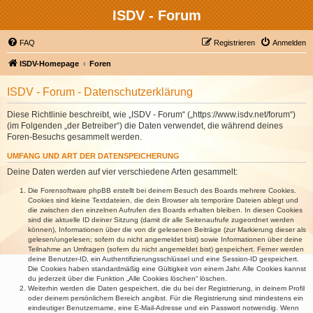
ISDV - Forum
FAQ
Registrieren
Anmelden
ISDV-Homepage
Foren
ISDV - Forum - Datenschutzerklärung
Diese Richtlinie beschreibt, wie „ISDV - Forum“ („https://www.isdv.net/forum“)
(im Folgenden „der Betreiber“) die Daten verwendet, die während deines
Foren-Besuchs gesammelt werden.
UMFANG UND ART DER DATENSPEICHERUNG
Deine Daten werden auf vier verschiedene Arten gesammelt:
Die Forensoftware phpBB erstellt bei deinem Besuch des Boards mehrere Cookies.
Cookies sind kleine Textdateien, die dein Browser als temporäre Dateien ablegt und
die zwischen den einzelnen Aufrufen des Boards erhalten bleiben. In diesen Cookies
sind die aktuelle ID deiner Sitzung (damit dir alle Seitenaufrufe zugeordnet werden
können), Informationen über die von dir gelesenen Beiträge (zur Markierung dieser als
gelesen/ungelesen; sofern du nicht angemeldet bist) sowie Informationen über deine
Teilnahme an Umfragen (sofern du nicht angemeldet bist) gespeichert. Ferner werden
deine Benutzer-ID, ein Authentifizierungsschlüssel und eine Session-ID gespeichert.
Die Cookies haben standardmäßig eine Gültigkeit von einem Jahr. Alle Cookies kannst
du jederzeit über die Funktion „Alle Cookies löschen“ löschen.
Weiterhin werden die Daten gespeichert, die du bei der Registrierung, in deinem Profil
oder deinem persönlichem Bereich angibst. Für die Registrierung sind mindestens ein
eindeutiger Benutzername, eine E-Mail-Adresse und ein Passwort notwendig. Wenn