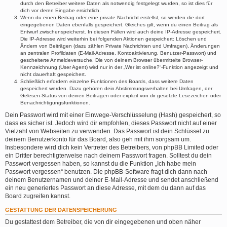
durch den Betreiber weitere Daten als notwendig festgelegt wurden, so ist dies für
dich vor deren Eingabe ersichtlich.
Wenn du einen Beitrag oder eine private Nachricht erstellst, so werden die dort
eingegebenen Daten ebenfalls gespeichert. Gleiches gilt, wenn du einen Beitrag als
Entwurf zwischenspeicherst. In diesen Fällen wird auch deine IP-Adresse gespeichert.
Die IP-Adresse wird weiterhin bei folgenden Aktionen gespeichert: Löschen und
Ändern von Beiträgen (dazu zählen Private Nachrichten und Umfragen), Änderungen
an zentralen Profildaten (E-Mail-Adresse, Kontoaktivierung, Benutzer-Passwort) und
gescheiterte Anmeldeversuche. Die von deinem Browser übermittelte Browser-
Kennzeichnung (User Agent) wird nur in der „Wer ist online?“-Funktion angezeigt und
nicht dauerhaft gespeichert.
Schließlich erfordern einzelne Funktionen des Boards, dass weitere Daten
gespeichert werden. Dazu gehören dein Abstimmungsverhalten bei Umfragen, der
Gelesen-Status von deinen Beiträgen oder explizit von dir gesetzte Lesezeichen oder
Benachrichtigungsfunktionen.
Dein Passwort wird mit einer Einwege-Verschlüsselung (Hash) gespeichert, so
dass es sicher ist. Jedoch wird dir empfohlen, dieses Passwort nicht auf einer
Vielzahl von Webseiten zu verwenden. Das Passwort ist dein Schlüssel zu
deinem Benutzerkonto für das Board, also geh mit ihm sorgsam um.
Insbesondere wird dich kein Vertreter des Betreibers, von phpBB Limited oder
ein Dritter berechtigterweise nach deinem Passwort fragen. Solltest du dein
Passwort vergessen haben, so kannst du die Funktion „Ich habe mein
Passwort vergessen“ benutzen. Die phpBB-Software fragt dich dann nach
deinem Benutzernamen und deiner E-Mail-Adresse und sendet anschließend
ein neu generiertes Passwort an diese Adresse, mit dem du dann auf das
Board zugreifen kannst.
GESTATTUNG DER DATENSPEICHERUNG
Du gestattest dem Betreiber, die von dir eingegebenen und oben näher