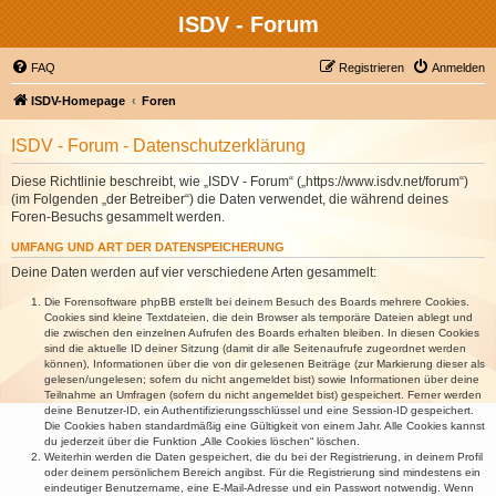
ISDV - Forum
FAQ
Registrieren
Anmelden
ISDV-Homepage
Foren
ISDV - Forum - Datenschutzerklärung
Diese Richtlinie beschreibt, wie „ISDV - Forum“ („https://www.isdv.net/forum“)
(im Folgenden „der Betreiber“) die Daten verwendet, die während deines
Foren-Besuchs gesammelt werden.
UMFANG UND ART DER DATENSPEICHERUNG
Deine Daten werden auf vier verschiedene Arten gesammelt:
Die Forensoftware phpBB erstellt bei deinem Besuch des Boards mehrere Cookies.
Cookies sind kleine Textdateien, die dein Browser als temporäre Dateien ablegt und
die zwischen den einzelnen Aufrufen des Boards erhalten bleiben. In diesen Cookies
sind die aktuelle ID deiner Sitzung (damit dir alle Seitenaufrufe zugeordnet werden
können), Informationen über die von dir gelesenen Beiträge (zur Markierung dieser als
gelesen/ungelesen; sofern du nicht angemeldet bist) sowie Informationen über deine
Teilnahme an Umfragen (sofern du nicht angemeldet bist) gespeichert. Ferner werden
deine Benutzer-ID, ein Authentifizierungsschlüssel und eine Session-ID gespeichert.
Die Cookies haben standardmäßig eine Gültigkeit von einem Jahr. Alle Cookies kannst
du jederzeit über die Funktion „Alle Cookies löschen“ löschen.
Weiterhin werden die Daten gespeichert, die du bei der Registrierung, in deinem Profil
oder deinem persönlichem Bereich angibst. Für die Registrierung sind mindestens ein
eindeutiger Benutzername, eine E-Mail-Adresse und ein Passwort notwendig. Wenn