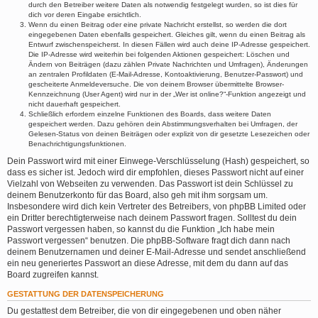
durch den Betreiber weitere Daten als notwendig festgelegt wurden, so ist dies für
dich vor deren Eingabe ersichtlich.
Wenn du einen Beitrag oder eine private Nachricht erstellst, so werden die dort
eingegebenen Daten ebenfalls gespeichert. Gleiches gilt, wenn du einen Beitrag als
Entwurf zwischenspeicherst. In diesen Fällen wird auch deine IP-Adresse gespeichert.
Die IP-Adresse wird weiterhin bei folgenden Aktionen gespeichert: Löschen und
Ändern von Beiträgen (dazu zählen Private Nachrichten und Umfragen), Änderungen
an zentralen Profildaten (E-Mail-Adresse, Kontoaktivierung, Benutzer-Passwort) und
gescheiterte Anmeldeversuche. Die von deinem Browser übermittelte Browser-
Kennzeichnung (User Agent) wird nur in der „Wer ist online?“-Funktion angezeigt und
nicht dauerhaft gespeichert.
Schließlich erfordern einzelne Funktionen des Boards, dass weitere Daten
gespeichert werden. Dazu gehören dein Abstimmungsverhalten bei Umfragen, der
Gelesen-Status von deinen Beiträgen oder explizit von dir gesetzte Lesezeichen oder
Benachrichtigungsfunktionen.
Dein Passwort wird mit einer Einwege-Verschlüsselung (Hash) gespeichert, so
dass es sicher ist. Jedoch wird dir empfohlen, dieses Passwort nicht auf einer
Vielzahl von Webseiten zu verwenden. Das Passwort ist dein Schlüssel zu
deinem Benutzerkonto für das Board, also geh mit ihm sorgsam um.
Insbesondere wird dich kein Vertreter des Betreibers, von phpBB Limited oder
ein Dritter berechtigterweise nach deinem Passwort fragen. Solltest du dein
Passwort vergessen haben, so kannst du die Funktion „Ich habe mein
Passwort vergessen“ benutzen. Die phpBB-Software fragt dich dann nach
deinem Benutzernamen und deiner E-Mail-Adresse und sendet anschließend
ein neu generiertes Passwort an diese Adresse, mit dem du dann auf das
Board zugreifen kannst.
GESTATTUNG DER DATENSPEICHERUNG
Du gestattest dem Betreiber, die von dir eingegebenen und oben näher