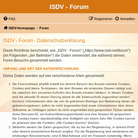
ISDV - Forum
FAQ
Registrieren
Anmelden
ISDV-Homepage
Foren
ISDV - Forum - Datenschutzerklärung
Diese Richtlinie beschreibt, wie „ISDV - Forum“ („https://www.isdv.net/forum“)
(im Folgenden „der Betreiber“) die Daten verwendet, die während deines
Foren-Besuchs gesammelt werden.
UMFANG UND ART DER DATENSPEICHERUNG
Deine Daten werden auf vier verschiedene Arten gesammelt:
Die Forensoftware phpBB erstellt bei deinem Besuch des Boards mehrere Cookies.
Cookies sind kleine Textdateien, die dein Browser als temporäre Dateien ablegt und
die zwischen den einzelnen Aufrufen des Boards erhalten bleiben. In diesen Cookies
sind die aktuelle ID deiner Sitzung (damit dir alle Seitenaufrufe zugeordnet werden
können), Informationen über die von dir gelesenen Beiträge (zur Markierung dieser als
gelesen/ungelesen; sofern du nicht angemeldet bist) sowie Informationen über deine
Teilnahme an Umfragen (sofern du nicht angemeldet bist) gespeichert. Ferner werden
deine Benutzer-ID, ein Authentifizierungsschlüssel und eine Session-ID gespeichert.
Die Cookies haben standardmäßig eine Gültigkeit von einem Jahr. Alle Cookies kannst
du jederzeit über die Funktion „Alle Cookies löschen“ löschen.
Weiterhin werden die Daten gespeichert, die du bei der Registrierung, in deinem Profil
oder deinem persönlichem Bereich angibst. Für die Registrierung sind mindestens ein
eindeutiger Benutzername, eine E-Mail-Adresse und ein Passwort notwendig. Wenn