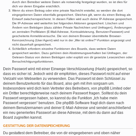
durch den Betreiber weitere Daten als notwendig festgelegt wurden, so ist dies für
dich vor deren Eingabe ersichtlich.
Wenn du einen Beitrag oder eine private Nachricht erstellst, so werden die dort
eingegebenen Daten ebenfalls gespeichert. Gleiches gilt, wenn du einen Beitrag als
Entwurf zwischenspeicherst. In diesen Fällen wird auch deine IP-Adresse gespeichert.
Die IP-Adresse wird weiterhin bei folgenden Aktionen gespeichert: Löschen und
Ändern von Beiträgen (dazu zählen Private Nachrichten und Umfragen), Änderungen
an zentralen Profildaten (E-Mail-Adresse, Kontoaktivierung, Benutzer-Passwort) und
gescheiterte Anmeldeversuche. Die von deinem Browser übermittelte Browser-
Kennzeichnung (User Agent) wird nur in der „Wer ist online?“-Funktion angezeigt und
nicht dauerhaft gespeichert.
Schließlich erfordern einzelne Funktionen des Boards, dass weitere Daten
gespeichert werden. Dazu gehören dein Abstimmungsverhalten bei Umfragen, der
Gelesen-Status von deinen Beiträgen oder explizit von dir gesetzte Lesezeichen oder
Benachrichtigungsfunktionen.
Dein Passwort wird mit einer Einwege-Verschlüsselung (Hash) gespeichert, so
dass es sicher ist. Jedoch wird dir empfohlen, dieses Passwort nicht auf einer
Vielzahl von Webseiten zu verwenden. Das Passwort ist dein Schlüssel zu
deinem Benutzerkonto für das Board, also geh mit ihm sorgsam um.
Insbesondere wird dich kein Vertreter des Betreibers, von phpBB Limited oder
ein Dritter berechtigterweise nach deinem Passwort fragen. Solltest du dein
Passwort vergessen haben, so kannst du die Funktion „Ich habe mein
Passwort vergessen“ benutzen. Die phpBB-Software fragt dich dann nach
deinem Benutzernamen und deiner E-Mail-Adresse und sendet anschließend
ein neu generiertes Passwort an diese Adresse, mit dem du dann auf das
Board zugreifen kannst.
GESTATTUNG DER DATENSPEICHERUNG
Du gestattest dem Betreiber, die von dir eingegebenen und oben näher