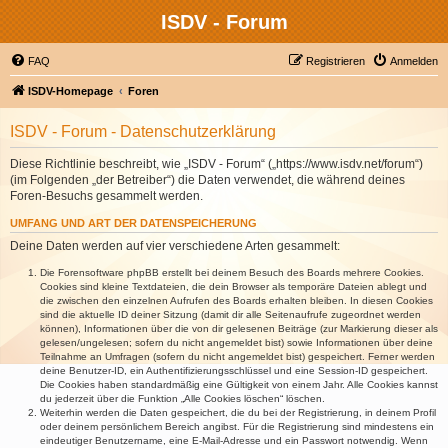
ISDV - Forum
FAQ
Registrieren
Anmelden
ISDV-Homepage
Foren
ISDV - Forum - Datenschutzerklärung
Diese Richtlinie beschreibt, wie „ISDV - Forum“ („https://www.isdv.net/forum“)
(im Folgenden „der Betreiber“) die Daten verwendet, die während deines
Foren-Besuchs gesammelt werden.
UMFANG UND ART DER DATENSPEICHERUNG
Deine Daten werden auf vier verschiedene Arten gesammelt:
Die Forensoftware phpBB erstellt bei deinem Besuch des Boards mehrere Cookies.
Cookies sind kleine Textdateien, die dein Browser als temporäre Dateien ablegt und
die zwischen den einzelnen Aufrufen des Boards erhalten bleiben. In diesen Cookies
sind die aktuelle ID deiner Sitzung (damit dir alle Seitenaufrufe zugeordnet werden
können), Informationen über die von dir gelesenen Beiträge (zur Markierung dieser als
gelesen/ungelesen; sofern du nicht angemeldet bist) sowie Informationen über deine
Teilnahme an Umfragen (sofern du nicht angemeldet bist) gespeichert. Ferner werden
deine Benutzer-ID, ein Authentifizierungsschlüssel und eine Session-ID gespeichert.
Die Cookies haben standardmäßig eine Gültigkeit von einem Jahr. Alle Cookies kannst
du jederzeit über die Funktion „Alle Cookies löschen“ löschen.
Weiterhin werden die Daten gespeichert, die du bei der Registrierung, in deinem Profil
oder deinem persönlichem Bereich angibst. Für die Registrierung sind mindestens ein
eindeutiger Benutzername, eine E-Mail-Adresse und ein Passwort notwendig. Wenn