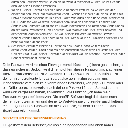
durch den Betreiber weitere Daten als notwendig festgelegt wurden, so ist dies für
dich vor deren Eingabe ersichtlich.
Wenn du einen Beitrag oder eine private Nachricht erstellst, so werden die dort
eingegebenen Daten ebenfalls gespeichert. Gleiches gilt, wenn du einen Beitrag als
Entwurf zwischenspeicherst. In diesen Fällen wird auch deine IP-Adresse gespeichert.
Die IP-Adresse wird weiterhin bei folgenden Aktionen gespeichert: Löschen und
Ändern von Beiträgen (dazu zählen Private Nachrichten und Umfragen), Änderungen
an zentralen Profildaten (E-Mail-Adresse, Kontoaktivierung, Benutzer-Passwort) und
gescheiterte Anmeldeversuche. Die von deinem Browser übermittelte Browser-
Kennzeichnung (User Agent) wird nur in der „Wer ist online?“-Funktion angezeigt und
nicht dauerhaft gespeichert.
Schließlich erfordern einzelne Funktionen des Boards, dass weitere Daten
gespeichert werden. Dazu gehören dein Abstimmungsverhalten bei Umfragen, der
Gelesen-Status von deinen Beiträgen oder explizit von dir gesetzte Lesezeichen oder
Benachrichtigungsfunktionen.
Dein Passwort wird mit einer Einwege-Verschlüsselung (Hash) gespeichert, so
dass es sicher ist. Jedoch wird dir empfohlen, dieses Passwort nicht auf einer
Vielzahl von Webseiten zu verwenden. Das Passwort ist dein Schlüssel zu
deinem Benutzerkonto für das Board, also geh mit ihm sorgsam um.
Insbesondere wird dich kein Vertreter des Betreibers, von phpBB Limited oder
ein Dritter berechtigterweise nach deinem Passwort fragen. Solltest du dein
Passwort vergessen haben, so kannst du die Funktion „Ich habe mein
Passwort vergessen“ benutzen. Die phpBB-Software fragt dich dann nach
deinem Benutzernamen und deiner E-Mail-Adresse und sendet anschließend
ein neu generiertes Passwort an diese Adresse, mit dem du dann auf das
Board zugreifen kannst.
GESTATTUNG DER DATENSPEICHERUNG
Du gestattest dem Betreiber, die von dir eingegebenen und oben näher