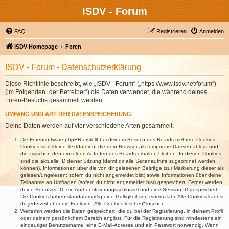
ISDV - Forum
FAQ
Registrieren
Anmelden
ISDV-Homepage
Foren
ISDV - Forum - Datenschutzerklärung
Diese Richtlinie beschreibt, wie „ISDV - Forum“ („https://www.isdv.net/forum“)
(im Folgenden „der Betreiber“) die Daten verwendet, die während deines
Foren-Besuchs gesammelt werden.
UMFANG UND ART DER DATENSPEICHERUNG
Deine Daten werden auf vier verschiedene Arten gesammelt:
Die Forensoftware phpBB erstellt bei deinem Besuch des Boards mehrere Cookies.
Cookies sind kleine Textdateien, die dein Browser als temporäre Dateien ablegt und
die zwischen den einzelnen Aufrufen des Boards erhalten bleiben. In diesen Cookies
sind die aktuelle ID deiner Sitzung (damit dir alle Seitenaufrufe zugeordnet werden
können), Informationen über die von dir gelesenen Beiträge (zur Markierung dieser als
gelesen/ungelesen; sofern du nicht angemeldet bist) sowie Informationen über deine
Teilnahme an Umfragen (sofern du nicht angemeldet bist) gespeichert. Ferner werden
deine Benutzer-ID, ein Authentifizierungsschlüssel und eine Session-ID gespeichert.
Die Cookies haben standardmäßig eine Gültigkeit von einem Jahr. Alle Cookies kannst
du jederzeit über die Funktion „Alle Cookies löschen“ löschen.
Weiterhin werden die Daten gespeichert, die du bei der Registrierung, in deinem Profil
oder deinem persönlichem Bereich angibst. Für die Registrierung sind mindestens ein
eindeutiger Benutzername, eine E-Mail-Adresse und ein Passwort notwendig. Wenn