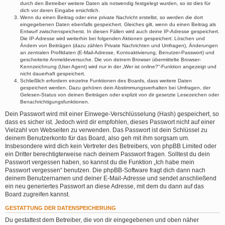
durch den Betreiber weitere Daten als notwendig festgelegt wurden, so ist dies für
dich vor deren Eingabe ersichtlich.
Wenn du einen Beitrag oder eine private Nachricht erstellst, so werden die dort
eingegebenen Daten ebenfalls gespeichert. Gleiches gilt, wenn du einen Beitrag als
Entwurf zwischenspeicherst. In diesen Fällen wird auch deine IP-Adresse gespeichert.
Die IP-Adresse wird weiterhin bei folgenden Aktionen gespeichert: Löschen und
Ändern von Beiträgen (dazu zählen Private Nachrichten und Umfragen), Änderungen
an zentralen Profildaten (E-Mail-Adresse, Kontoaktivierung, Benutzer-Passwort) und
gescheiterte Anmeldeversuche. Die von deinem Browser übermittelte Browser-
Kennzeichnung (User Agent) wird nur in der „Wer ist online?“-Funktion angezeigt und
nicht dauerhaft gespeichert.
Schließlich erfordern einzelne Funktionen des Boards, dass weitere Daten
gespeichert werden. Dazu gehören dein Abstimmungsverhalten bei Umfragen, der
Gelesen-Status von deinen Beiträgen oder explizit von dir gesetzte Lesezeichen oder
Benachrichtigungsfunktionen.
Dein Passwort wird mit einer Einwege-Verschlüsselung (Hash) gespeichert, so
dass es sicher ist. Jedoch wird dir empfohlen, dieses Passwort nicht auf einer
Vielzahl von Webseiten zu verwenden. Das Passwort ist dein Schlüssel zu
deinem Benutzerkonto für das Board, also geh mit ihm sorgsam um.
Insbesondere wird dich kein Vertreter des Betreibers, von phpBB Limited oder
ein Dritter berechtigterweise nach deinem Passwort fragen. Solltest du dein
Passwort vergessen haben, so kannst du die Funktion „Ich habe mein
Passwort vergessen“ benutzen. Die phpBB-Software fragt dich dann nach
deinem Benutzernamen und deiner E-Mail-Adresse und sendet anschließend
ein neu generiertes Passwort an diese Adresse, mit dem du dann auf das
Board zugreifen kannst.
GESTATTUNG DER DATENSPEICHERUNG
Du gestattest dem Betreiber, die von dir eingegebenen und oben näher