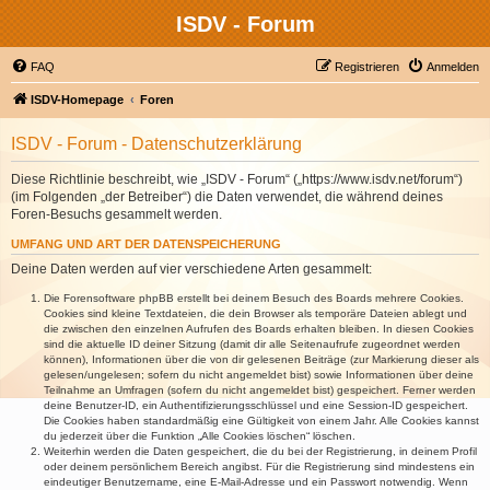
ISDV - Forum
FAQ
Registrieren
Anmelden
ISDV-Homepage
Foren
ISDV - Forum - Datenschutzerklärung
Diese Richtlinie beschreibt, wie „ISDV - Forum“ („https://www.isdv.net/forum“)
(im Folgenden „der Betreiber“) die Daten verwendet, die während deines
Foren-Besuchs gesammelt werden.
UMFANG UND ART DER DATENSPEICHERUNG
Deine Daten werden auf vier verschiedene Arten gesammelt:
Die Forensoftware phpBB erstellt bei deinem Besuch des Boards mehrere Cookies.
Cookies sind kleine Textdateien, die dein Browser als temporäre Dateien ablegt und
die zwischen den einzelnen Aufrufen des Boards erhalten bleiben. In diesen Cookies
sind die aktuelle ID deiner Sitzung (damit dir alle Seitenaufrufe zugeordnet werden
können), Informationen über die von dir gelesenen Beiträge (zur Markierung dieser als
gelesen/ungelesen; sofern du nicht angemeldet bist) sowie Informationen über deine
Teilnahme an Umfragen (sofern du nicht angemeldet bist) gespeichert. Ferner werden
deine Benutzer-ID, ein Authentifizierungsschlüssel und eine Session-ID gespeichert.
Die Cookies haben standardmäßig eine Gültigkeit von einem Jahr. Alle Cookies kannst
du jederzeit über die Funktion „Alle Cookies löschen“ löschen.
Weiterhin werden die Daten gespeichert, die du bei der Registrierung, in deinem Profil
oder deinem persönlichem Bereich angibst. Für die Registrierung sind mindestens ein
eindeutiger Benutzername, eine E-Mail-Adresse und ein Passwort notwendig. Wenn