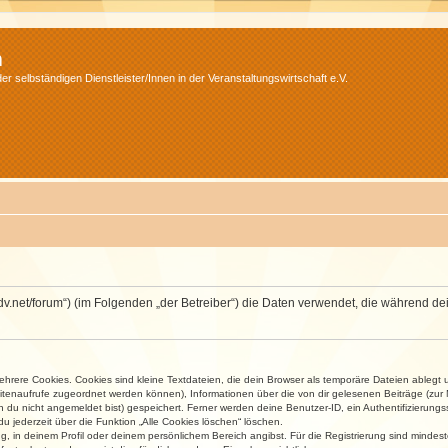
m
r selbständigen Dienstleister/Innen in der Veranstaltungswirtschaft e.V.
.isdv.net/forum“) (im Folgenden „der Betreiber“) die Daten verwendet, die währen
rere Cookies. Cookies sind kleine Textdateien, die dein Browser als temporäre Dateien ablegt 
 Seitenaufrufe zugeordnet werden können), Informationen über die von dir gelesenen Beiträge (zu
n du nicht angemeldet bist) gespeichert. Ferner werden deine Benutzer-ID, ein Authentifizierung
u jederzeit über die Funktion „Alle Cookies löschen“ löschen.
ng, in deinem Profil oder deinem persönlichem Bereich angibst. Für die Registrierung sind mind