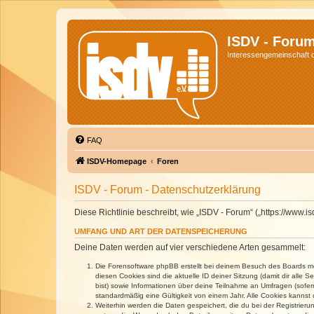
ISDV - Foru
Interessengemeinschaft de
FAQ
ISDV-Homepage
Foren
ISDV - Forum - Datenschutzerklärung
Diese Richtlinie beschreibt, wie „ISDV - Forum“ („https://www
UMFANG UND ART DER DATENSPEICHERUNG
Deine Daten werden auf vier verschiedene Arten gesammelt:
Die Forensoftware phpBB erstellt bei deinem Besuch des Boards meh
diesen Cookies sind die aktuelle ID deiner Sitzung (damit dir alle
bist) sowie Informationen über deine Teilnahme an Umfragen (sofer
standardmäßig eine Gültigkeit von einem Jahr. Alle Cookies kannst d
Weiterhin werden die Daten gespeichert, die du bei der Registrieru