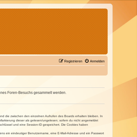
Registrieren
Anmelden
d deines Foren-Besuchs gesammelt werden.
und die zwischen den einzelnen Aufrufen des Boards erhalten bleiben. In
r Markierung dieser als gelesen/ungelesen; sofern du nicht angemeldet
sschlüssel und eine Session-ID gespeichert. Die Cookies haben
estens ein eindeutiger Benutzername, eine E-Mail-Adresse und ein Passwort