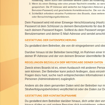
notwendig. Wenn durch den Betreiber weitere Daten als notwendig fe
Wenn du einen Beitrag oder eine private Nachricht erstellst, so we
gespeichert. Die IP-Adresse wird weiterhin bei folgenden Aktionen
Benutzer-Passwort) und gescheiterte Anmeldeversuche. Die von dein
Schließlich erfordern einzelne Funktionen des Boards, dass weite
oder Benachrichtigungsfunktionen.
Dein Passwort wird mit einer Einwege-Verschlüsselung (Hash) g
Passwort ist dein Schlüssel zu deinem Benutzerkonto für das Bo
nach deinem Passwort fragen. Solltest du dein Passwort verg
Benutzernamen und deiner E-Mail-Adresse und sendet anschlie
GESTATTUNG DER DATENSPEICHERUNG
Du gestattest dem Betreiber, die von dir eingegebenen und ob
Darüber hinaus ist der Betreiber berechtigt, im Rahmen einer
deiner IP-Adresse und der von deinem Browser übermittelter B
REGELUNGEN BEZÜGLICH DER WEITERGABE DEINER DATEN
Zweck eines Boards ist es, einen Austausch mit anderen Personen
sein können. Der Betreiber kann jedoch festlegen, dass einzeln
Fragen dazu hast, suche nach entsprechenden Informationen im 
Personen (Administratoren) zugänglich.
Andere als die oben genannten Daten wird der Betreiber nur mit
Strafverfolgungsbehörden) verpflichtet ist oder die Daten zur D
GESTATTUNG DER KONTAKTAUFNAHME
Du gestattest dem Betreiber darüber hinaus, dich unter den von
hinaus dürfen er und andere Benutzer dich kontaktieren, sofern