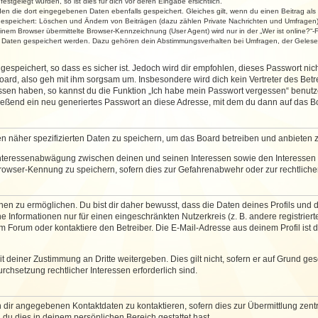
stgelegt wurden, so ist dies für dich vor deren Eingabe ersichtlich.
rden die dort eingegebenen Daten ebenfalls gespeichert. Gleiches gilt, wenn du einen Beitrag als
 gespeichert: Löschen und Ändern von Beiträgen (dazu zählen Private Nachrichten und Umfragen)
em Browser übermittelte Browser-Kennzeichnung (User Agent) wird nur in der „Wer ist online?“-F
re Daten gespeichert werden. Dazu gehören dein Abstimmungsverhalten bei Umfragen, der Gelesen
espeichert, so dass es sicher ist. Jedoch wird dir empfohlen, dieses Passwort ni
ard, also geh mit ihm sorgsam um. Insbesondere wird dich kein Vertreter des Betre
essen haben, so kannst du die Funktion „Ich habe mein Passwort vergessen“ benut
ßend ein neu generiertes Passwort an diese Adresse, mit dem du dann auf das Bo
en näher spezifizierten Daten zu speichern, um das Board betreiben und anbieten 
 Interessenabwägung zwischen deinen und seinen Interessen sowie den Interessen D
rowser-Kennung zu speichern, sofern dies zur Gefahrenabwehr oder zur rechtlichen
 zu ermöglichen. Du bist dir daher bewusst, dass die Daten deines Profils und die 
e Informationen nur für einen eingeschränkten Nutzerkreis (z. B. andere registriert
Forum oder kontaktiere den Betreiber. Die E-Mail-Adresse aus deinem Profil ist d
 deiner Zustimmung an Dritte weitergeben. Dies gilt nicht, sofern er auf Grund ge
urchsetzung rechtlicher Interessen erforderlich sind.
 dir angegebenen Kontaktdaten zu kontaktieren, sofern dies zur Übermittlung zentra
 du dies in deinem persönlichen Bereich gestattet hast.