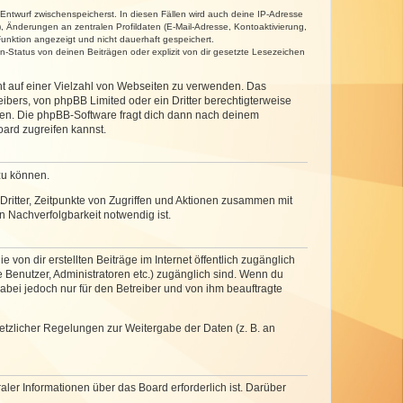
 Entwurf zwischenspeicherst. In diesen Fällen wird auch deine IP-Adresse
, Änderungen an zentralen Profildaten (E-Mail-Adresse, Kontoaktivierung,
unktion angezeigt und nicht dauerhaft gespeichert.
-Status von deinen Beiträgen oder explizit von dir gesetzte Lesezeichen
cht auf einer Vielzahl von Webseiten zu verwenden. Das
ibers, von phpBB Limited oder ein Dritter berechtigterweise
zen. Die phpBB-Software fragt dich dann nach deinem
ard zugreifen kannst.
zu können.
ritter, Zeitpunkte von Zugriffen und Aktionen zusammen mit
 Nachverfolgbarkeit notwendig ist.
von dir erstellten Beiträge im Internet öffentlich zugänglich
e Benutzer, Administratoren etc.) zugänglich sind. Wenn du
abei jedoch nur für den Betreiber und von ihm beauftragte
setzlicher Regelungen zur Weitergabe der Daten (z. B. an
ler Informationen über das Board erforderlich ist. Darüber