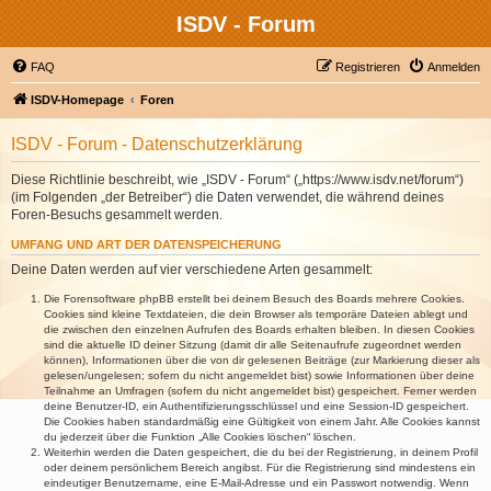
ISDV - Forum
FAQ
Registrieren
Anmelden
ISDV-Homepage
Foren
ISDV - Forum - Datenschutzerklärung
Diese Richtlinie beschreibt, wie „ISDV - Forum“ („https://www.isdv.net/forum“)
(im Folgenden „der Betreiber“) die Daten verwendet, die während deines
Foren-Besuchs gesammelt werden.
UMFANG UND ART DER DATENSPEICHERUNG
Deine Daten werden auf vier verschiedene Arten gesammelt:
Die Forensoftware phpBB erstellt bei deinem Besuch des Boards mehrere Cookies.
Cookies sind kleine Textdateien, die dein Browser als temporäre Dateien ablegt und
die zwischen den einzelnen Aufrufen des Boards erhalten bleiben. In diesen Cookies
sind die aktuelle ID deiner Sitzung (damit dir alle Seitenaufrufe zugeordnet werden
können), Informationen über die von dir gelesenen Beiträge (zur Markierung dieser als
gelesen/ungelesen; sofern du nicht angemeldet bist) sowie Informationen über deine
Teilnahme an Umfragen (sofern du nicht angemeldet bist) gespeichert. Ferner werden
deine Benutzer-ID, ein Authentifizierungsschlüssel und eine Session-ID gespeichert.
Die Cookies haben standardmäßig eine Gültigkeit von einem Jahr. Alle Cookies kannst
du jederzeit über die Funktion „Alle Cookies löschen“ löschen.
Weiterhin werden die Daten gespeichert, die du bei der Registrierung, in deinem Profil
oder deinem persönlichem Bereich angibst. Für die Registrierung sind mindestens ein
eindeutiger Benutzername, eine E-Mail-Adresse und ein Passwort notwendig. Wenn