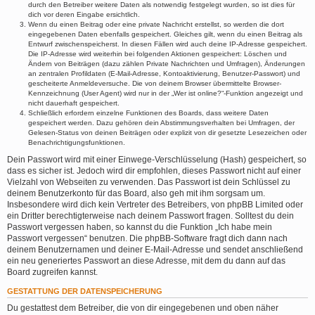
durch den Betreiber weitere Daten als notwendig festgelegt wurden, so ist dies für
dich vor deren Eingabe ersichtlich.
Wenn du einen Beitrag oder eine private Nachricht erstellst, so werden die dort
eingegebenen Daten ebenfalls gespeichert. Gleiches gilt, wenn du einen Beitrag als
Entwurf zwischenspeicherst. In diesen Fällen wird auch deine IP-Adresse gespeichert.
Die IP-Adresse wird weiterhin bei folgenden Aktionen gespeichert: Löschen und
Ändern von Beiträgen (dazu zählen Private Nachrichten und Umfragen), Änderungen
an zentralen Profildaten (E-Mail-Adresse, Kontoaktivierung, Benutzer-Passwort) und
gescheiterte Anmeldeversuche. Die von deinem Browser übermittelte Browser-
Kennzeichnung (User Agent) wird nur in der „Wer ist online?“-Funktion angezeigt und
nicht dauerhaft gespeichert.
Schließlich erfordern einzelne Funktionen des Boards, dass weitere Daten
gespeichert werden. Dazu gehören dein Abstimmungsverhalten bei Umfragen, der
Gelesen-Status von deinen Beiträgen oder explizit von dir gesetzte Lesezeichen oder
Benachrichtigungsfunktionen.
Dein Passwort wird mit einer Einwege-Verschlüsselung (Hash) gespeichert, so
dass es sicher ist. Jedoch wird dir empfohlen, dieses Passwort nicht auf einer
Vielzahl von Webseiten zu verwenden. Das Passwort ist dein Schlüssel zu
deinem Benutzerkonto für das Board, also geh mit ihm sorgsam um.
Insbesondere wird dich kein Vertreter des Betreibers, von phpBB Limited oder
ein Dritter berechtigterweise nach deinem Passwort fragen. Solltest du dein
Passwort vergessen haben, so kannst du die Funktion „Ich habe mein
Passwort vergessen“ benutzen. Die phpBB-Software fragt dich dann nach
deinem Benutzernamen und deiner E-Mail-Adresse und sendet anschließend
ein neu generiertes Passwort an diese Adresse, mit dem du dann auf das
Board zugreifen kannst.
GESTATTUNG DER DATENSPEICHERUNG
Du gestattest dem Betreiber, die von dir eingegebenen und oben näher