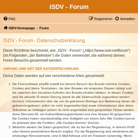
ISDV - Forum
FAQ
Registrieren
Anmelden
ISDV-Homepage
Foren
ISDV - Forum - Datenschutzerklärung
Diese Richtlinie beschreibt, wie „ISDV - Forum“ („https://www.isdv.net/forum“)
(im Folgenden „der Betreiber“) die Daten verwendet, die während deines
Foren-Besuchs gesammelt werden.
UMFANG UND ART DER DATENSPEICHERUNG
Deine Daten werden auf vier verschiedene Arten gesammelt:
Die Forensoftware phpBB erstellt bei deinem Besuch des Boards mehrere Cookies.
Cookies sind kleine Textdateien, die dein Browser als temporäre Dateien ablegt und
die zwischen den einzelnen Aufrufen des Boards erhalten bleiben. In diesen Cookies
sind die aktuelle ID deiner Sitzung (damit dir alle Seitenaufrufe zugeordnet werden
können), Informationen über die von dir gelesenen Beiträge (zur Markierung dieser als
gelesen/ungelesen; sofern du nicht angemeldet bist) sowie Informationen über deine
Teilnahme an Umfragen (sofern du nicht angemeldet bist) gespeichert. Ferner werden
deine Benutzer-ID, ein Authentifizierungsschlüssel und eine Session-ID gespeichert.
Die Cookies haben standardmäßig eine Gültigkeit von einem Jahr. Alle Cookies kannst
du jederzeit über die Funktion „Alle Cookies löschen“ löschen.
Weiterhin werden die Daten gespeichert, die du bei der Registrierung, in deinem Profil
oder deinem persönlichem Bereich angibst. Für die Registrierung sind mindestens ein
eindeutiger Benutzername, eine E-Mail-Adresse und ein Passwort notwendig. Wenn