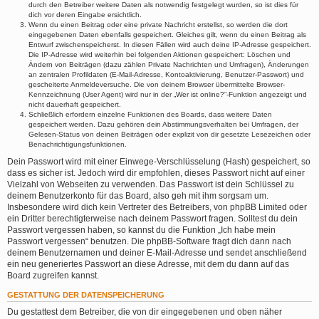
durch den Betreiber weitere Daten als notwendig festgelegt wurden, so ist dies für
dich vor deren Eingabe ersichtlich.
Wenn du einen Beitrag oder eine private Nachricht erstellst, so werden die dort
eingegebenen Daten ebenfalls gespeichert. Gleiches gilt, wenn du einen Beitrag als
Entwurf zwischenspeicherst. In diesen Fällen wird auch deine IP-Adresse gespeichert.
Die IP-Adresse wird weiterhin bei folgenden Aktionen gespeichert: Löschen und
Ändern von Beiträgen (dazu zählen Private Nachrichten und Umfragen), Änderungen
an zentralen Profildaten (E-Mail-Adresse, Kontoaktivierung, Benutzer-Passwort) und
gescheiterte Anmeldeversuche. Die von deinem Browser übermittelte Browser-
Kennzeichnung (User Agent) wird nur in der „Wer ist online?“-Funktion angezeigt und
nicht dauerhaft gespeichert.
Schließlich erfordern einzelne Funktionen des Boards, dass weitere Daten
gespeichert werden. Dazu gehören dein Abstimmungsverhalten bei Umfragen, der
Gelesen-Status von deinen Beiträgen oder explizit von dir gesetzte Lesezeichen oder
Benachrichtigungsfunktionen.
Dein Passwort wird mit einer Einwege-Verschlüsselung (Hash) gespeichert, so
dass es sicher ist. Jedoch wird dir empfohlen, dieses Passwort nicht auf einer
Vielzahl von Webseiten zu verwenden. Das Passwort ist dein Schlüssel zu
deinem Benutzerkonto für das Board, also geh mit ihm sorgsam um.
Insbesondere wird dich kein Vertreter des Betreibers, von phpBB Limited oder
ein Dritter berechtigterweise nach deinem Passwort fragen. Solltest du dein
Passwort vergessen haben, so kannst du die Funktion „Ich habe mein
Passwort vergessen“ benutzen. Die phpBB-Software fragt dich dann nach
deinem Benutzernamen und deiner E-Mail-Adresse und sendet anschließend
ein neu generiertes Passwort an diese Adresse, mit dem du dann auf das
Board zugreifen kannst.
GESTATTUNG DER DATENSPEICHERUNG
Du gestattest dem Betreiber, die von dir eingegebenen und oben näher