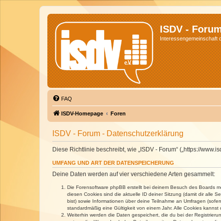
ISDV - Foru
Interessengemeinschaft de
FAQ
ISDV-Homepage
Foren
ISDV - Forum - Datenschutzerklärung
Diese Richtlinie beschreibt, wie „ISDV - Forum“ („https://www
UMFANG UND ART DER DATENSPEICHERUNG
Deine Daten werden auf vier verschiedene Arten gesammelt:
Die Forensoftware phpBB erstellt bei deinem Besuch des Boards meh
diesen Cookies sind die aktuelle ID deiner Sitzung (damit dir alle
bist) sowie Informationen über deine Teilnahme an Umfragen (sofer
standardmäßig eine Gültigkeit von einem Jahr. Alle Cookies kannst d
Weiterhin werden die Daten gespeichert, die du bei der Registrieru