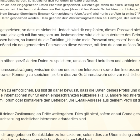
stgelegt wurden, so ist dies für dich vor deren Eingabe ersichtlich.
rden die dort eingegebenen Daten ebenfalls gespeichert. Gleiches gilt, wenn du einen Beitrag als
 gespeichert: Löschen und Ändern von Beiträgen (dazu zählen Private Nachrichten und Umfragen)
em Browser übermittelte Browser-Kennzeichnung (User Agent) wird nur in der „Wer ist online?“-F
re Daten gespeichert werden. Dazu gehören dein Abstimmungsverhalten bei Umfragen, der Gelesen
espeichert, so dass es sicher ist. Jedoch wird dir empfohlen, dieses Passwort ni
ard, also geh mit ihm sorgsam um. Insbesondere wird dich kein Vertreter des Betre
essen haben, so kannst du die Funktion „Ich habe mein Passwort vergessen“ benut
ßend ein neu generiertes Passwort an diese Adresse, mit dem du dann auf das Bo
en näher spezifizierten Daten zu speichern, um das Board betreiben und anbieten 
 Interessenabwägung zwischen deinen und seinen Interessen sowie den Interessen D
rowser-Kennung zu speichern, sofern dies zur Gefahrenabwehr oder zur rechtlichen
 zu ermöglichen. Du bist dir daher bewusst, dass die Daten deines Profils und die 
e Informationen nur für einen eingeschränkten Nutzerkreis (z. B. andere registriert
Forum oder kontaktiere den Betreiber. Die E-Mail-Adresse aus deinem Profil ist d
 deiner Zustimmung an Dritte weitergeben. Dies gilt nicht, sofern er auf Grund ge
urchsetzung rechtlicher Interessen erforderlich sind.
 dir angegebenen Kontaktdaten zu kontaktieren, sofern dies zur Übermittlung zentra
 du dies in deinem persönlichen Bereich gestattet hast.