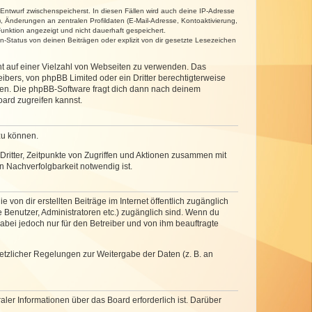
 Entwurf zwischenspeicherst. In diesen Fällen wird auch deine IP-Adresse
, Änderungen an zentralen Profildaten (E-Mail-Adresse, Kontoaktivierung,
unktion angezeigt und nicht dauerhaft gespeichert.
-Status von deinen Beiträgen oder explizit von dir gesetzte Lesezeichen
cht auf einer Vielzahl von Webseiten zu verwenden. Das
ibers, von phpBB Limited oder ein Dritter berechtigterweise
zen. Die phpBB-Software fragt dich dann nach deinem
ard zugreifen kannst.
zu können.
ritter, Zeitpunkte von Zugriffen und Aktionen zusammen mit
 Nachverfolgbarkeit notwendig ist.
von dir erstellten Beiträge im Internet öffentlich zugänglich
e Benutzer, Administratoren etc.) zugänglich sind. Wenn du
abei jedoch nur für den Betreiber und von ihm beauftragte
setzlicher Regelungen zur Weitergabe der Daten (z. B. an
ler Informationen über das Board erforderlich ist. Darüber