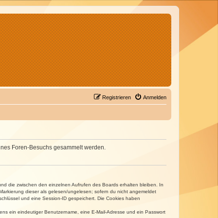
Registrieren
Anmelden
d deines Foren-Besuchs gesammelt werden.
und die zwischen den einzelnen Aufrufen des Boards erhalten bleiben. In
r Markierung dieser als gelesen/ungelesen; sofern du nicht angemeldet
sschlüssel und eine Session-ID gespeichert. Die Cookies haben
estens ein eindeutiger Benutzername, eine E-Mail-Adresse und ein Passwort