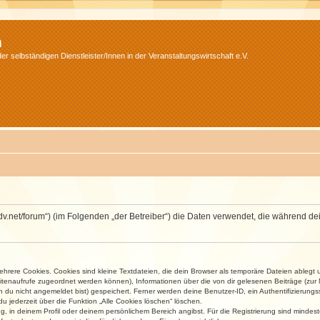
m
r selbständigen Dienstleister/Innen in der Veranstaltungswirtschaft e.V.
.isdv.net/forum“) (im Folgenden „der Betreiber“) die Daten verwendet, die währen
rere Cookies. Cookies sind kleine Textdateien, die dein Browser als temporäre Dateien ablegt 
 Seitenaufrufe zugeordnet werden können), Informationen über die von dir gelesenen Beiträge (zu
n du nicht angemeldet bist) gespeichert. Ferner werden deine Benutzer-ID, ein Authentifizierung
u jederzeit über die Funktion „Alle Cookies löschen“ löschen.
ng, in deinem Profil oder deinem persönlichem Bereich angibst. Für die Registrierung sind mind