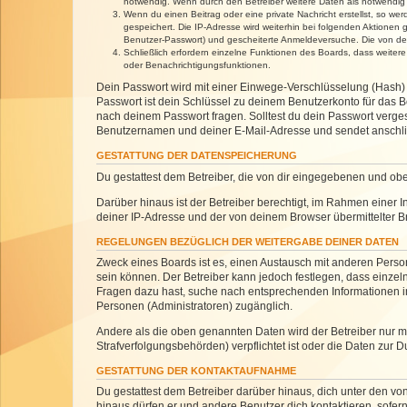
notwendig. Wenn durch den Betreiber weitere Daten als notwendig fe
Wenn du einen Beitrag oder eine private Nachricht erstellst, so we
gespeichert. Die IP-Adresse wird weiterhin bei folgenden Aktionen
Benutzer-Passwort) und gescheiterte Anmeldeversuche. Die von dein
Schließlich erfordern einzelne Funktionen des Boards, dass weite
oder Benachrichtigungsfunktionen.
Dein Passwort wird mit einer Einwege-Verschlüsselung (Hash) g
Passwort ist dein Schlüssel zu deinem Benutzerkonto für das Bo
nach deinem Passwort fragen. Solltest du dein Passwort verg
Benutzernamen und deiner E-Mail-Adresse und sendet anschlie
GESTATTUNG DER DATENSPEICHERUNG
Du gestattest dem Betreiber, die von dir eingegebenen und ob
Darüber hinaus ist der Betreiber berechtigt, im Rahmen einer
deiner IP-Adresse und der von deinem Browser übermittelter B
REGELUNGEN BEZÜGLICH DER WEITERGABE DEINER DATEN
Zweck eines Boards ist es, einen Austausch mit anderen Personen
sein können. Der Betreiber kann jedoch festlegen, dass einzeln
Fragen dazu hast, suche nach entsprechenden Informationen im 
Personen (Administratoren) zugänglich.
Andere als die oben genannten Daten wird der Betreiber nur mit
Strafverfolgungsbehörden) verpflichtet ist oder die Daten zur D
GESTATTUNG DER KONTAKTAUFNAHME
Du gestattest dem Betreiber darüber hinaus, dich unter den von
hinaus dürfen er und andere Benutzer dich kontaktieren, sofern