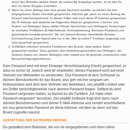
durch den Betreiber weitere Daten als notwendig festgelegt wurden, so ist dies für
dich vor deren Eingabe ersichtlich.
Wenn du einen Beitrag oder eine private Nachricht erstellst, so werden die dort
eingegebenen Daten ebenfalls gespeichert. Gleiches gilt, wenn du einen Beitrag als
Entwurf zwischenspeicherst. In diesen Fällen wird auch deine IP-Adresse gespeichert.
Die IP-Adresse wird weiterhin bei folgenden Aktionen gespeichert: Löschen und
Ändern von Beiträgen (dazu zählen Private Nachrichten und Umfragen), Änderungen
an zentralen Profildaten (E-Mail-Adresse, Kontoaktivierung, Benutzer-Passwort) und
gescheiterte Anmeldeversuche. Die von deinem Browser übermittelte Browser-
Kennzeichnung (User Agent) wird nur in der „Wer ist online?“-Funktion angezeigt und
nicht dauerhaft gespeichert.
Schließlich erfordern einzelne Funktionen des Boards, dass weitere Daten
gespeichert werden. Dazu gehören dein Abstimmungsverhalten bei Umfragen, der
Gelesen-Status von deinen Beiträgen oder explizit von dir gesetzte Lesezeichen oder
Benachrichtigungsfunktionen.
Dein Passwort wird mit einer Einwege-Verschlüsselung (Hash) gespeichert, so
dass es sicher ist. Jedoch wird dir empfohlen, dieses Passwort nicht auf einer
Vielzahl von Webseiten zu verwenden. Das Passwort ist dein Schlüssel zu
deinem Benutzerkonto für das Board, also geh mit ihm sorgsam um.
Insbesondere wird dich kein Vertreter des Betreibers, von phpBB Limited oder
ein Dritter berechtigterweise nach deinem Passwort fragen. Solltest du dein
Passwort vergessen haben, so kannst du die Funktion „Ich habe mein
Passwort vergessen“ benutzen. Die phpBB-Software fragt dich dann nach
deinem Benutzernamen und deiner E-Mail-Adresse und sendet anschließend
ein neu generiertes Passwort an diese Adresse, mit dem du dann auf das
Board zugreifen kannst.
GESTATTUNG DER DATENSPEICHERUNG
Du gestattest dem Betreiber, die von dir eingegebenen und oben näher