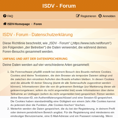
ISDV - Forum
FAQ
Registrieren
Anmelden
ISDV-Homepage
Foren
ISDV - Forum - Datenschutzerklärung
Diese Richtlinie beschreibt, wie „ISDV - Forum“ („https://www.isdv.net/forum“)
(im Folgenden „der Betreiber“) die Daten verwendet, die während deines
Foren-Besuchs gesammelt werden.
UMFANG UND ART DER DATENSPEICHERUNG
Deine Daten werden auf vier verschiedene Arten gesammelt:
Die Forensoftware phpBB erstellt bei deinem Besuch des Boards mehrere Cookies.
Cookies sind kleine Textdateien, die dein Browser als temporäre Dateien ablegt und
die zwischen den einzelnen Aufrufen des Boards erhalten bleiben. In diesen Cookies
sind die aktuelle ID deiner Sitzung (damit dir alle Seitenaufrufe zugeordnet werden
können), Informationen über die von dir gelesenen Beiträge (zur Markierung dieser als
gelesen/ungelesen; sofern du nicht angemeldet bist) sowie Informationen über deine
Teilnahme an Umfragen (sofern du nicht angemeldet bist) gespeichert. Ferner werden
deine Benutzer-ID, ein Authentifizierungsschlüssel und eine Session-ID gespeichert.
Die Cookies haben standardmäßig eine Gültigkeit von einem Jahr. Alle Cookies kannst
du jederzeit über die Funktion „Alle Cookies löschen“ löschen.
Weiterhin werden die Daten gespeichert, die du bei der Registrierung, in deinem Profil
oder deinem persönlichem Bereich angibst. Für die Registrierung sind mindestens ein
eindeutiger Benutzername, eine E-Mail-Adresse und ein Passwort notwendig. Wenn