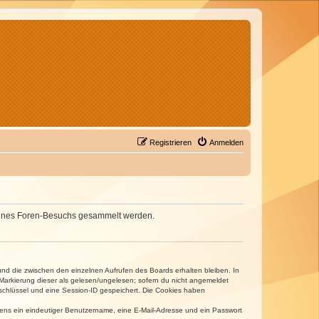
Registrieren
Anmelden
d deines Foren-Besuchs gesammelt werden.
und die zwischen den einzelnen Aufrufen des Boards erhalten bleiben. In
r Markierung dieser als gelesen/ungelesen; sofern du nicht angemeldet
sschlüssel und eine Session-ID gespeichert. Die Cookies haben
estens ein eindeutiger Benutzername, eine E-Mail-Adresse und ein Passwort