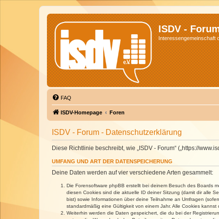
ISDV - Foru
Interessengemeinschaft de
FAQ
ISDV-Homepage
Foren
ISDV - Forum - Datenschutzerklärung
Diese Richtlinie beschreibt, wie „ISDV - Forum“ („https://www
UMFANG UND ART DER DATENSPEICHERUNG
Deine Daten werden auf vier verschiedene Arten gesammelt:
Die Forensoftware phpBB erstellt bei deinem Besuch des Boards meh
diesen Cookies sind die aktuelle ID deiner Sitzung (damit dir alle
bist) sowie Informationen über deine Teilnahme an Umfragen (sofer
standardmäßig eine Gültigkeit von einem Jahr. Alle Cookies kannst d
Weiterhin werden die Daten gespeichert, die du bei der Registrieru