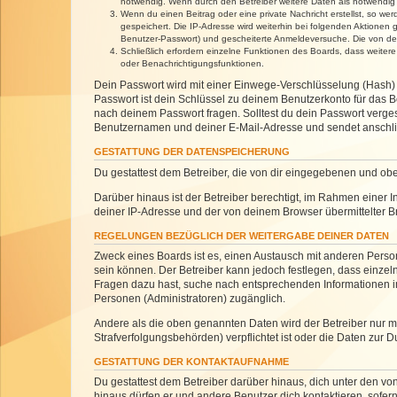
notwendig. Wenn durch den Betreiber weitere Daten als notwendig fe
Wenn du einen Beitrag oder eine private Nachricht erstellst, so we
gespeichert. Die IP-Adresse wird weiterhin bei folgenden Aktionen
Benutzer-Passwort) und gescheiterte Anmeldeversuche. Die von dein
Schließlich erfordern einzelne Funktionen des Boards, dass weite
oder Benachrichtigungsfunktionen.
Dein Passwort wird mit einer Einwege-Verschlüsselung (Hash) g
Passwort ist dein Schlüssel zu deinem Benutzerkonto für das Bo
nach deinem Passwort fragen. Solltest du dein Passwort verg
Benutzernamen und deiner E-Mail-Adresse und sendet anschlie
GESTATTUNG DER DATENSPEICHERUNG
Du gestattest dem Betreiber, die von dir eingegebenen und ob
Darüber hinaus ist der Betreiber berechtigt, im Rahmen einer
deiner IP-Adresse und der von deinem Browser übermittelter B
REGELUNGEN BEZÜGLICH DER WEITERGABE DEINER DATEN
Zweck eines Boards ist es, einen Austausch mit anderen Personen
sein können. Der Betreiber kann jedoch festlegen, dass einzeln
Fragen dazu hast, suche nach entsprechenden Informationen im 
Personen (Administratoren) zugänglich.
Andere als die oben genannten Daten wird der Betreiber nur mit
Strafverfolgungsbehörden) verpflichtet ist oder die Daten zur D
GESTATTUNG DER KONTAKTAUFNAHME
Du gestattest dem Betreiber darüber hinaus, dich unter den von
hinaus dürfen er und andere Benutzer dich kontaktieren, sofern