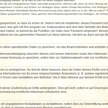
stgelegt wurden, so ist dies für dich vor deren Eingabe ersichtlich.
rden die dort eingegebenen Daten ebenfalls gespeichert. Gleiches gilt, wenn du einen Beitrag als
 gespeichert: Löschen und Ändern von Beiträgen (dazu zählen Private Nachrichten und Umfragen)
em Browser übermittelte Browser-Kennzeichnung (User Agent) wird nur in der „Wer ist online?“-F
re Daten gespeichert werden. Dazu gehören dein Abstimmungsverhalten bei Umfragen, der Gelesen
espeichert, so dass es sicher ist. Jedoch wird dir empfohlen, dieses Passwort ni
ard, also geh mit ihm sorgsam um. Insbesondere wird dich kein Vertreter des Betre
essen haben, so kannst du die Funktion „Ich habe mein Passwort vergessen“ benut
ßend ein neu generiertes Passwort an diese Adresse, mit dem du dann auf das Bo
en näher spezifizierten Daten zu speichern, um das Board betreiben und anbieten 
 Interessenabwägung zwischen deinen und seinen Interessen sowie den Interessen D
rowser-Kennung zu speichern, sofern dies zur Gefahrenabwehr oder zur rechtlichen
 zu ermöglichen. Du bist dir daher bewusst, dass die Daten deines Profils und die 
e Informationen nur für einen eingeschränkten Nutzerkreis (z. B. andere registriert
Forum oder kontaktiere den Betreiber. Die E-Mail-Adresse aus deinem Profil ist d
 deiner Zustimmung an Dritte weitergeben. Dies gilt nicht, sofern er auf Grund ge
urchsetzung rechtlicher Interessen erforderlich sind.
 dir angegebenen Kontaktdaten zu kontaktieren, sofern dies zur Übermittlung zentra
 du dies in deinem persönlichen Bereich gestattet hast.