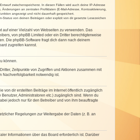
 Entwurf zwischenspeicherst. In diesen Fällen wird auch deine IP-Adresse
, Änderungen an zentralen Profildaten (E-Mail-Adresse, Kontoaktivierung,
unktion angezeigt und nicht dauerhaft gespeichert.
-Status von deinen Beiträgen oder explizit von dir gesetzte Lesezeichen
cht auf einer Vielzahl von Webseiten zu verwenden. Das
ibers, von phpBB Limited oder ein Dritter berechtigterweise
zen. Die phpBB-Software fragt dich dann nach deinem
ard zugreifen kannst.
zu können.
ritter, Zeitpunkte von Zugriffen und Aktionen zusammen mit
 Nachverfolgbarkeit notwendig ist.
von dir erstellten Beiträge im Internet öffentlich zugänglich
e Benutzer, Administratoren etc.) zugänglich sind. Wenn du
abei jedoch nur für den Betreiber und von ihm beauftragte
setzlicher Regelungen zur Weitergabe der Daten (z. B. an
ler Informationen über das Board erforderlich ist. Darüber