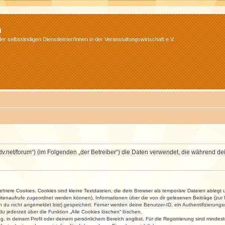
m
r selbständigen Dienstleister/Innen in der Veranstaltungswirtschaft e.V.
.isdv.net/forum“) (im Folgenden „der Betreiber“) die Daten verwendet, die währen
rere Cookies. Cookies sind kleine Textdateien, die dein Browser als temporäre Dateien ablegt 
 Seitenaufrufe zugeordnet werden können), Informationen über die von dir gelesenen Beiträge (zu
n du nicht angemeldet bist) gespeichert. Ferner werden deine Benutzer-ID, ein Authentifizierung
u jederzeit über die Funktion „Alle Cookies löschen“ löschen.
ng, in deinem Profil oder deinem persönlichem Bereich angibst. Für die Registrierung sind mind