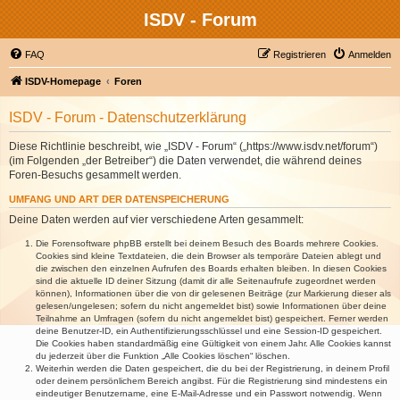
ISDV - Forum
FAQ
Registrieren
Anmelden
ISDV-Homepage
Foren
ISDV - Forum - Datenschutzerklärung
Diese Richtlinie beschreibt, wie „ISDV - Forum“ („https://www.isdv.net/forum“)
(im Folgenden „der Betreiber“) die Daten verwendet, die während deines
Foren-Besuchs gesammelt werden.
UMFANG UND ART DER DATENSPEICHERUNG
Deine Daten werden auf vier verschiedene Arten gesammelt:
Die Forensoftware phpBB erstellt bei deinem Besuch des Boards mehrere Cookies.
Cookies sind kleine Textdateien, die dein Browser als temporäre Dateien ablegt und
die zwischen den einzelnen Aufrufen des Boards erhalten bleiben. In diesen Cookies
sind die aktuelle ID deiner Sitzung (damit dir alle Seitenaufrufe zugeordnet werden
können), Informationen über die von dir gelesenen Beiträge (zur Markierung dieser als
gelesen/ungelesen; sofern du nicht angemeldet bist) sowie Informationen über deine
Teilnahme an Umfragen (sofern du nicht angemeldet bist) gespeichert. Ferner werden
deine Benutzer-ID, ein Authentifizierungsschlüssel und eine Session-ID gespeichert.
Die Cookies haben standardmäßig eine Gültigkeit von einem Jahr. Alle Cookies kannst
du jederzeit über die Funktion „Alle Cookies löschen“ löschen.
Weiterhin werden die Daten gespeichert, die du bei der Registrierung, in deinem Profil
oder deinem persönlichem Bereich angibst. Für die Registrierung sind mindestens ein
eindeutiger Benutzername, eine E-Mail-Adresse und ein Passwort notwendig. Wenn