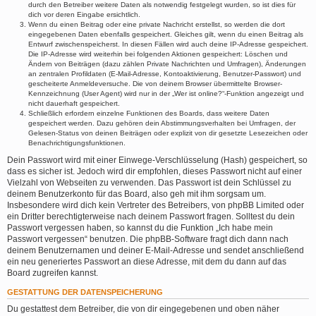
durch den Betreiber weitere Daten als notwendig festgelegt wurden, so ist dies für
dich vor deren Eingabe ersichtlich.
Wenn du einen Beitrag oder eine private Nachricht erstellst, so werden die dort
eingegebenen Daten ebenfalls gespeichert. Gleiches gilt, wenn du einen Beitrag als
Entwurf zwischenspeicherst. In diesen Fällen wird auch deine IP-Adresse gespeichert.
Die IP-Adresse wird weiterhin bei folgenden Aktionen gespeichert: Löschen und
Ändern von Beiträgen (dazu zählen Private Nachrichten und Umfragen), Änderungen
an zentralen Profildaten (E-Mail-Adresse, Kontoaktivierung, Benutzer-Passwort) und
gescheiterte Anmeldeversuche. Die von deinem Browser übermittelte Browser-
Kennzeichnung (User Agent) wird nur in der „Wer ist online?“-Funktion angezeigt und
nicht dauerhaft gespeichert.
Schließlich erfordern einzelne Funktionen des Boards, dass weitere Daten
gespeichert werden. Dazu gehören dein Abstimmungsverhalten bei Umfragen, der
Gelesen-Status von deinen Beiträgen oder explizit von dir gesetzte Lesezeichen oder
Benachrichtigungsfunktionen.
Dein Passwort wird mit einer Einwege-Verschlüsselung (Hash) gespeichert, so
dass es sicher ist. Jedoch wird dir empfohlen, dieses Passwort nicht auf einer
Vielzahl von Webseiten zu verwenden. Das Passwort ist dein Schlüssel zu
deinem Benutzerkonto für das Board, also geh mit ihm sorgsam um.
Insbesondere wird dich kein Vertreter des Betreibers, von phpBB Limited oder
ein Dritter berechtigterweise nach deinem Passwort fragen. Solltest du dein
Passwort vergessen haben, so kannst du die Funktion „Ich habe mein
Passwort vergessen“ benutzen. Die phpBB-Software fragt dich dann nach
deinem Benutzernamen und deiner E-Mail-Adresse und sendet anschließend
ein neu generiertes Passwort an diese Adresse, mit dem du dann auf das
Board zugreifen kannst.
GESTATTUNG DER DATENSPEICHERUNG
Du gestattest dem Betreiber, die von dir eingegebenen und oben näher