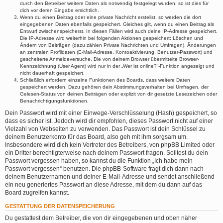
durch den Betreiber weitere Daten als notwendig festgelegt wurden, so ist dies für
dich vor deren Eingabe ersichtlich.
Wenn du einen Beitrag oder eine private Nachricht erstellst, so werden die dort
eingegebenen Daten ebenfalls gespeichert. Gleiches gilt, wenn du einen Beitrag als
Entwurf zwischenspeicherst. In diesen Fällen wird auch deine IP-Adresse gespeichert.
Die IP-Adresse wird weiterhin bei folgenden Aktionen gespeichert: Löschen und
Ändern von Beiträgen (dazu zählen Private Nachrichten und Umfragen), Änderungen
an zentralen Profildaten (E-Mail-Adresse, Kontoaktivierung, Benutzer-Passwort) und
gescheiterte Anmeldeversuche. Die von deinem Browser übermittelte Browser-
Kennzeichnung (User Agent) wird nur in der „Wer ist online?“-Funktion angezeigt und
nicht dauerhaft gespeichert.
Schließlich erfordern einzelne Funktionen des Boards, dass weitere Daten
gespeichert werden. Dazu gehören dein Abstimmungsverhalten bei Umfragen, der
Gelesen-Status von deinen Beiträgen oder explizit von dir gesetzte Lesezeichen oder
Benachrichtigungsfunktionen.
Dein Passwort wird mit einer Einwege-Verschlüsselung (Hash) gespeichert, so
dass es sicher ist. Jedoch wird dir empfohlen, dieses Passwort nicht auf einer
Vielzahl von Webseiten zu verwenden. Das Passwort ist dein Schlüssel zu
deinem Benutzerkonto für das Board, also geh mit ihm sorgsam um.
Insbesondere wird dich kein Vertreter des Betreibers, von phpBB Limited oder
ein Dritter berechtigterweise nach deinem Passwort fragen. Solltest du dein
Passwort vergessen haben, so kannst du die Funktion „Ich habe mein
Passwort vergessen“ benutzen. Die phpBB-Software fragt dich dann nach
deinem Benutzernamen und deiner E-Mail-Adresse und sendet anschließend
ein neu generiertes Passwort an diese Adresse, mit dem du dann auf das
Board zugreifen kannst.
GESTATTUNG DER DATENSPEICHERUNG
Du gestattest dem Betreiber, die von dir eingegebenen und oben näher