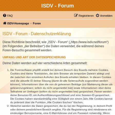
ISDV - Forum
FAQ
Registrieren
Anmelden
ISDV-Homepage
Foren
ISDV - Forum - Datenschutzerklärung
Diese Richtlinie beschreibt, wie „ISDV - Forum“ („https://www.isdv.net/forum“)
(im Folgenden „der Betreiber“) die Daten verwendet, die während deines
Foren-Besuchs gesammelt werden.
UMFANG UND ART DER DATENSPEICHERUNG
Deine Daten werden auf vier verschiedene Arten gesammelt:
Die Forensoftware phpBB erstellt bei deinem Besuch des Boards mehrere Cookies.
Cookies sind kleine Textdateien, die dein Browser als temporäre Dateien ablegt und
die zwischen den einzelnen Aufrufen des Boards erhalten bleiben. In diesen Cookies
sind die aktuelle ID deiner Sitzung (damit dir alle Seitenaufrufe zugeordnet werden
können), Informationen über die von dir gelesenen Beiträge (zur Markierung dieser als
gelesen/ungelesen; sofern du nicht angemeldet bist) sowie Informationen über deine
Teilnahme an Umfragen (sofern du nicht angemeldet bist) gespeichert. Ferner werden
deine Benutzer-ID, ein Authentifizierungsschlüssel und eine Session-ID gespeichert.
Die Cookies haben standardmäßig eine Gültigkeit von einem Jahr. Alle Cookies kannst
du jederzeit über die Funktion „Alle Cookies löschen“ löschen.
Weiterhin werden die Daten gespeichert, die du bei der Registrierung, in deinem Profil
oder deinem persönlichem Bereich angibst. Für die Registrierung sind mindestens ein
eindeutiger Benutzername, eine E-Mail-Adresse und ein Passwort notwendig. Wenn