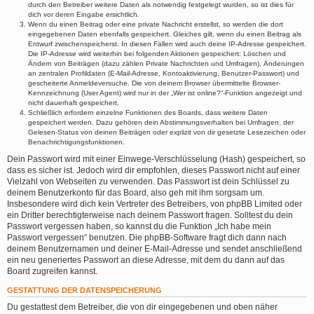
durch den Betreiber weitere Daten als notwendig festgelegt wurden, so ist dies für
dich vor deren Eingabe ersichtlich.
Wenn du einen Beitrag oder eine private Nachricht erstellst, so werden die dort
eingegebenen Daten ebenfalls gespeichert. Gleiches gilt, wenn du einen Beitrag als
Entwurf zwischenspeicherst. In diesen Fällen wird auch deine IP-Adresse gespeichert.
Die IP-Adresse wird weiterhin bei folgenden Aktionen gespeichert: Löschen und
Ändern von Beiträgen (dazu zählen Private Nachrichten und Umfragen), Änderungen
an zentralen Profildaten (E-Mail-Adresse, Kontoaktivierung, Benutzer-Passwort) und
gescheiterte Anmeldeversuche. Die von deinem Browser übermittelte Browser-
Kennzeichnung (User Agent) wird nur in der „Wer ist online?“-Funktion angezeigt und
nicht dauerhaft gespeichert.
Schließlich erfordern einzelne Funktionen des Boards, dass weitere Daten
gespeichert werden. Dazu gehören dein Abstimmungsverhalten bei Umfragen, der
Gelesen-Status von deinen Beiträgen oder explizit von dir gesetzte Lesezeichen oder
Benachrichtigungsfunktionen.
Dein Passwort wird mit einer Einwege-Verschlüsselung (Hash) gespeichert, so
dass es sicher ist. Jedoch wird dir empfohlen, dieses Passwort nicht auf einer
Vielzahl von Webseiten zu verwenden. Das Passwort ist dein Schlüssel zu
deinem Benutzerkonto für das Board, also geh mit ihm sorgsam um.
Insbesondere wird dich kein Vertreter des Betreibers, von phpBB Limited oder
ein Dritter berechtigterweise nach deinem Passwort fragen. Solltest du dein
Passwort vergessen haben, so kannst du die Funktion „Ich habe mein
Passwort vergessen“ benutzen. Die phpBB-Software fragt dich dann nach
deinem Benutzernamen und deiner E-Mail-Adresse und sendet anschließend
ein neu generiertes Passwort an diese Adresse, mit dem du dann auf das
Board zugreifen kannst.
GESTATTUNG DER DATENSPEICHERUNG
Du gestattest dem Betreiber, die von dir eingegebenen und oben näher