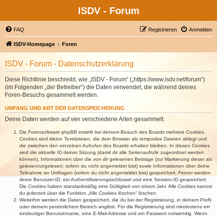
ISDV - Forum
FAQ
Registrieren
Anmelden
ISDV-Homepage
Foren
ISDV - Forum - Datenschutzerklärung
Diese Richtlinie beschreibt, wie „ISDV - Forum“ („https://www.isdv.net/forum“)
(im Folgenden „der Betreiber“) die Daten verwendet, die während deines
Foren-Besuchs gesammelt werden.
UMFANG UND ART DER DATENSPEICHERUNG
Deine Daten werden auf vier verschiedene Arten gesammelt:
Die Forensoftware phpBB erstellt bei deinem Besuch des Boards mehrere Cookies.
Cookies sind kleine Textdateien, die dein Browser als temporäre Dateien ablegt und
die zwischen den einzelnen Aufrufen des Boards erhalten bleiben. In diesen Cookies
sind die aktuelle ID deiner Sitzung (damit dir alle Seitenaufrufe zugeordnet werden
können), Informationen über die von dir gelesenen Beiträge (zur Markierung dieser als
gelesen/ungelesen; sofern du nicht angemeldet bist) sowie Informationen über deine
Teilnahme an Umfragen (sofern du nicht angemeldet bist) gespeichert. Ferner werden
deine Benutzer-ID, ein Authentifizierungsschlüssel und eine Session-ID gespeichert.
Die Cookies haben standardmäßig eine Gültigkeit von einem Jahr. Alle Cookies kannst
du jederzeit über die Funktion „Alle Cookies löschen“ löschen.
Weiterhin werden die Daten gespeichert, die du bei der Registrierung, in deinem Profil
oder deinem persönlichem Bereich angibst. Für die Registrierung sind mindestens ein
eindeutiger Benutzername, eine E-Mail-Adresse und ein Passwort notwendig. Wenn