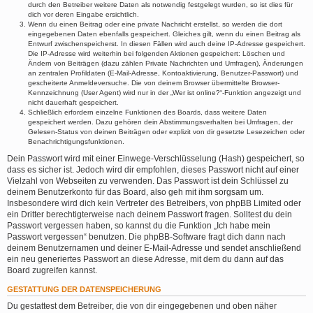
durch den Betreiber weitere Daten als notwendig festgelegt wurden, so ist dies für
dich vor deren Eingabe ersichtlich.
Wenn du einen Beitrag oder eine private Nachricht erstellst, so werden die dort
eingegebenen Daten ebenfalls gespeichert. Gleiches gilt, wenn du einen Beitrag als
Entwurf zwischenspeicherst. In diesen Fällen wird auch deine IP-Adresse gespeichert.
Die IP-Adresse wird weiterhin bei folgenden Aktionen gespeichert: Löschen und
Ändern von Beiträgen (dazu zählen Private Nachrichten und Umfragen), Änderungen
an zentralen Profildaten (E-Mail-Adresse, Kontoaktivierung, Benutzer-Passwort) und
gescheiterte Anmeldeversuche. Die von deinem Browser übermittelte Browser-
Kennzeichnung (User Agent) wird nur in der „Wer ist online?“-Funktion angezeigt und
nicht dauerhaft gespeichert.
Schließlich erfordern einzelne Funktionen des Boards, dass weitere Daten
gespeichert werden. Dazu gehören dein Abstimmungsverhalten bei Umfragen, der
Gelesen-Status von deinen Beiträgen oder explizit von dir gesetzte Lesezeichen oder
Benachrichtigungsfunktionen.
Dein Passwort wird mit einer Einwege-Verschlüsselung (Hash) gespeichert, so
dass es sicher ist. Jedoch wird dir empfohlen, dieses Passwort nicht auf einer
Vielzahl von Webseiten zu verwenden. Das Passwort ist dein Schlüssel zu
deinem Benutzerkonto für das Board, also geh mit ihm sorgsam um.
Insbesondere wird dich kein Vertreter des Betreibers, von phpBB Limited oder
ein Dritter berechtigterweise nach deinem Passwort fragen. Solltest du dein
Passwort vergessen haben, so kannst du die Funktion „Ich habe mein
Passwort vergessen“ benutzen. Die phpBB-Software fragt dich dann nach
deinem Benutzernamen und deiner E-Mail-Adresse und sendet anschließend
ein neu generiertes Passwort an diese Adresse, mit dem du dann auf das
Board zugreifen kannst.
GESTATTUNG DER DATENSPEICHERUNG
Du gestattest dem Betreiber, die von dir eingegebenen und oben näher