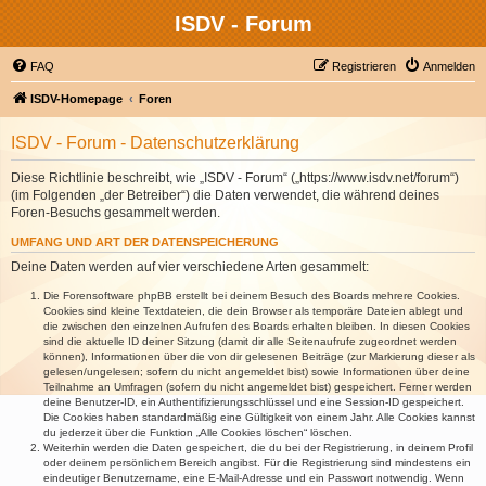
ISDV - Forum
FAQ
Registrieren
Anmelden
ISDV-Homepage
Foren
ISDV - Forum - Datenschutzerklärung
Diese Richtlinie beschreibt, wie „ISDV - Forum“ („https://www.isdv.net/forum“)
(im Folgenden „der Betreiber“) die Daten verwendet, die während deines
Foren-Besuchs gesammelt werden.
UMFANG UND ART DER DATENSPEICHERUNG
Deine Daten werden auf vier verschiedene Arten gesammelt:
Die Forensoftware phpBB erstellt bei deinem Besuch des Boards mehrere Cookies.
Cookies sind kleine Textdateien, die dein Browser als temporäre Dateien ablegt und
die zwischen den einzelnen Aufrufen des Boards erhalten bleiben. In diesen Cookies
sind die aktuelle ID deiner Sitzung (damit dir alle Seitenaufrufe zugeordnet werden
können), Informationen über die von dir gelesenen Beiträge (zur Markierung dieser als
gelesen/ungelesen; sofern du nicht angemeldet bist) sowie Informationen über deine
Teilnahme an Umfragen (sofern du nicht angemeldet bist) gespeichert. Ferner werden
deine Benutzer-ID, ein Authentifizierungsschlüssel und eine Session-ID gespeichert.
Die Cookies haben standardmäßig eine Gültigkeit von einem Jahr. Alle Cookies kannst
du jederzeit über die Funktion „Alle Cookies löschen“ löschen.
Weiterhin werden die Daten gespeichert, die du bei der Registrierung, in deinem Profil
oder deinem persönlichem Bereich angibst. Für die Registrierung sind mindestens ein
eindeutiger Benutzername, eine E-Mail-Adresse und ein Passwort notwendig. Wenn