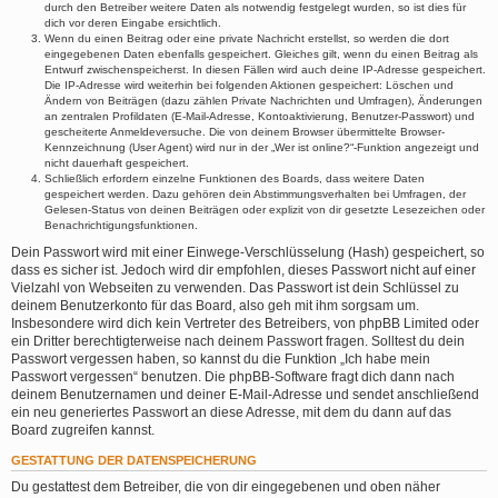
durch den Betreiber weitere Daten als notwendig festgelegt wurden, so ist dies für
dich vor deren Eingabe ersichtlich.
Wenn du einen Beitrag oder eine private Nachricht erstellst, so werden die dort
eingegebenen Daten ebenfalls gespeichert. Gleiches gilt, wenn du einen Beitrag als
Entwurf zwischenspeicherst. In diesen Fällen wird auch deine IP-Adresse gespeichert.
Die IP-Adresse wird weiterhin bei folgenden Aktionen gespeichert: Löschen und
Ändern von Beiträgen (dazu zählen Private Nachrichten und Umfragen), Änderungen
an zentralen Profildaten (E-Mail-Adresse, Kontoaktivierung, Benutzer-Passwort) und
gescheiterte Anmeldeversuche. Die von deinem Browser übermittelte Browser-
Kennzeichnung (User Agent) wird nur in der „Wer ist online?“-Funktion angezeigt und
nicht dauerhaft gespeichert.
Schließlich erfordern einzelne Funktionen des Boards, dass weitere Daten
gespeichert werden. Dazu gehören dein Abstimmungsverhalten bei Umfragen, der
Gelesen-Status von deinen Beiträgen oder explizit von dir gesetzte Lesezeichen oder
Benachrichtigungsfunktionen.
Dein Passwort wird mit einer Einwege-Verschlüsselung (Hash) gespeichert, so
dass es sicher ist. Jedoch wird dir empfohlen, dieses Passwort nicht auf einer
Vielzahl von Webseiten zu verwenden. Das Passwort ist dein Schlüssel zu
deinem Benutzerkonto für das Board, also geh mit ihm sorgsam um.
Insbesondere wird dich kein Vertreter des Betreibers, von phpBB Limited oder
ein Dritter berechtigterweise nach deinem Passwort fragen. Solltest du dein
Passwort vergessen haben, so kannst du die Funktion „Ich habe mein
Passwort vergessen“ benutzen. Die phpBB-Software fragt dich dann nach
deinem Benutzernamen und deiner E-Mail-Adresse und sendet anschließend
ein neu generiertes Passwort an diese Adresse, mit dem du dann auf das
Board zugreifen kannst.
GESTATTUNG DER DATENSPEICHERUNG
Du gestattest dem Betreiber, die von dir eingegebenen und oben näher