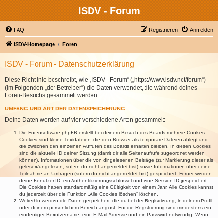
ISDV - Forum
FAQ
Registrieren
Anmelden
ISDV-Homepage
Foren
ISDV - Forum - Datenschutzerklärung
Diese Richtlinie beschreibt, wie „ISDV - Forum“ („https://www.isdv.net/forum“)
(im Folgenden „der Betreiber“) die Daten verwendet, die während deines
Foren-Besuchs gesammelt werden.
UMFANG UND ART DER DATENSPEICHERUNG
Deine Daten werden auf vier verschiedene Arten gesammelt:
Die Forensoftware phpBB erstellt bei deinem Besuch des Boards mehrere Cookies.
Cookies sind kleine Textdateien, die dein Browser als temporäre Dateien ablegt und
die zwischen den einzelnen Aufrufen des Boards erhalten bleiben. In diesen Cookies
sind die aktuelle ID deiner Sitzung (damit dir alle Seitenaufrufe zugeordnet werden
können), Informationen über die von dir gelesenen Beiträge (zur Markierung dieser als
gelesen/ungelesen; sofern du nicht angemeldet bist) sowie Informationen über deine
Teilnahme an Umfragen (sofern du nicht angemeldet bist) gespeichert. Ferner werden
deine Benutzer-ID, ein Authentifizierungsschlüssel und eine Session-ID gespeichert.
Die Cookies haben standardmäßig eine Gültigkeit von einem Jahr. Alle Cookies kannst
du jederzeit über die Funktion „Alle Cookies löschen“ löschen.
Weiterhin werden die Daten gespeichert, die du bei der Registrierung, in deinem Profil
oder deinem persönlichem Bereich angibst. Für die Registrierung sind mindestens ein
eindeutiger Benutzername, eine E-Mail-Adresse und ein Passwort notwendig. Wenn