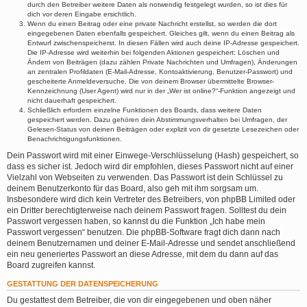
durch den Betreiber weitere Daten als notwendig festgelegt wurden, so ist dies für
dich vor deren Eingabe ersichtlich.
Wenn du einen Beitrag oder eine private Nachricht erstellst, so werden die dort
eingegebenen Daten ebenfalls gespeichert. Gleiches gilt, wenn du einen Beitrag als
Entwurf zwischenspeicherst. In diesen Fällen wird auch deine IP-Adresse gespeichert.
Die IP-Adresse wird weiterhin bei folgenden Aktionen gespeichert: Löschen und
Ändern von Beiträgen (dazu zählen Private Nachrichten und Umfragen), Änderungen
an zentralen Profildaten (E-Mail-Adresse, Kontoaktivierung, Benutzer-Passwort) und
gescheiterte Anmeldeversuche. Die von deinem Browser übermittelte Browser-
Kennzeichnung (User Agent) wird nur in der „Wer ist online?“-Funktion angezeigt und
nicht dauerhaft gespeichert.
Schließlich erfordern einzelne Funktionen des Boards, dass weitere Daten
gespeichert werden. Dazu gehören dein Abstimmungsverhalten bei Umfragen, der
Gelesen-Status von deinen Beiträgen oder explizit von dir gesetzte Lesezeichen oder
Benachrichtigungsfunktionen.
Dein Passwort wird mit einer Einwege-Verschlüsselung (Hash) gespeichert, so
dass es sicher ist. Jedoch wird dir empfohlen, dieses Passwort nicht auf einer
Vielzahl von Webseiten zu verwenden. Das Passwort ist dein Schlüssel zu
deinem Benutzerkonto für das Board, also geh mit ihm sorgsam um.
Insbesondere wird dich kein Vertreter des Betreibers, von phpBB Limited oder
ein Dritter berechtigterweise nach deinem Passwort fragen. Solltest du dein
Passwort vergessen haben, so kannst du die Funktion „Ich habe mein
Passwort vergessen“ benutzen. Die phpBB-Software fragt dich dann nach
deinem Benutzernamen und deiner E-Mail-Adresse und sendet anschließend
ein neu generiertes Passwort an diese Adresse, mit dem du dann auf das
Board zugreifen kannst.
GESTATTUNG DER DATENSPEICHERUNG
Du gestattest dem Betreiber, die von dir eingegebenen und oben näher