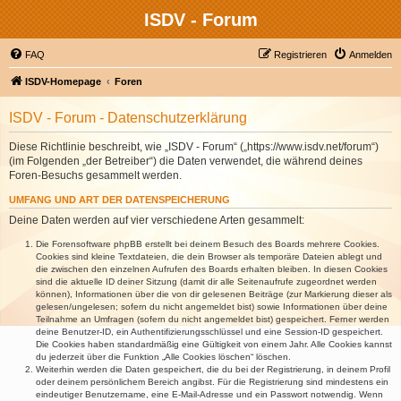
ISDV - Forum
FAQ
Registrieren
Anmelden
ISDV-Homepage
Foren
ISDV - Forum - Datenschutzerklärung
Diese Richtlinie beschreibt, wie „ISDV - Forum“ („https://www.isdv.net/forum“)
(im Folgenden „der Betreiber“) die Daten verwendet, die während deines
Foren-Besuchs gesammelt werden.
UMFANG UND ART DER DATENSPEICHERUNG
Deine Daten werden auf vier verschiedene Arten gesammelt:
Die Forensoftware phpBB erstellt bei deinem Besuch des Boards mehrere Cookies.
Cookies sind kleine Textdateien, die dein Browser als temporäre Dateien ablegt und
die zwischen den einzelnen Aufrufen des Boards erhalten bleiben. In diesen Cookies
sind die aktuelle ID deiner Sitzung (damit dir alle Seitenaufrufe zugeordnet werden
können), Informationen über die von dir gelesenen Beiträge (zur Markierung dieser als
gelesen/ungelesen; sofern du nicht angemeldet bist) sowie Informationen über deine
Teilnahme an Umfragen (sofern du nicht angemeldet bist) gespeichert. Ferner werden
deine Benutzer-ID, ein Authentifizierungsschlüssel und eine Session-ID gespeichert.
Die Cookies haben standardmäßig eine Gültigkeit von einem Jahr. Alle Cookies kannst
du jederzeit über die Funktion „Alle Cookies löschen“ löschen.
Weiterhin werden die Daten gespeichert, die du bei der Registrierung, in deinem Profil
oder deinem persönlichem Bereich angibst. Für die Registrierung sind mindestens ein
eindeutiger Benutzername, eine E-Mail-Adresse und ein Passwort notwendig. Wenn