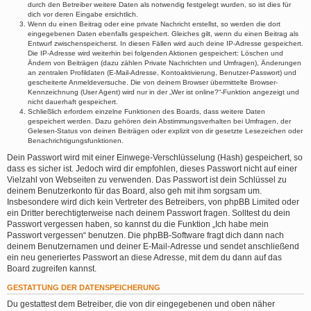
durch den Betreiber weitere Daten als notwendig festgelegt wurden, so ist dies für
dich vor deren Eingabe ersichtlich.
Wenn du einen Beitrag oder eine private Nachricht erstellst, so werden die dort
eingegebenen Daten ebenfalls gespeichert. Gleiches gilt, wenn du einen Beitrag als
Entwurf zwischenspeicherst. In diesen Fällen wird auch deine IP-Adresse gespeichert.
Die IP-Adresse wird weiterhin bei folgenden Aktionen gespeichert: Löschen und
Ändern von Beiträgen (dazu zählen Private Nachrichten und Umfragen), Änderungen
an zentralen Profildaten (E-Mail-Adresse, Kontoaktivierung, Benutzer-Passwort) und
gescheiterte Anmeldeversuche. Die von deinem Browser übermittelte Browser-
Kennzeichnung (User Agent) wird nur in der „Wer ist online?“-Funktion angezeigt und
nicht dauerhaft gespeichert.
Schließlich erfordern einzelne Funktionen des Boards, dass weitere Daten
gespeichert werden. Dazu gehören dein Abstimmungsverhalten bei Umfragen, der
Gelesen-Status von deinen Beiträgen oder explizit von dir gesetzte Lesezeichen oder
Benachrichtigungsfunktionen.
Dein Passwort wird mit einer Einwege-Verschlüsselung (Hash) gespeichert, so
dass es sicher ist. Jedoch wird dir empfohlen, dieses Passwort nicht auf einer
Vielzahl von Webseiten zu verwenden. Das Passwort ist dein Schlüssel zu
deinem Benutzerkonto für das Board, also geh mit ihm sorgsam um.
Insbesondere wird dich kein Vertreter des Betreibers, von phpBB Limited oder
ein Dritter berechtigterweise nach deinem Passwort fragen. Solltest du dein
Passwort vergessen haben, so kannst du die Funktion „Ich habe mein
Passwort vergessen“ benutzen. Die phpBB-Software fragt dich dann nach
deinem Benutzernamen und deiner E-Mail-Adresse und sendet anschließend
ein neu generiertes Passwort an diese Adresse, mit dem du dann auf das
Board zugreifen kannst.
GESTATTUNG DER DATENSPEICHERUNG
Du gestattest dem Betreiber, die von dir eingegebenen und oben näher