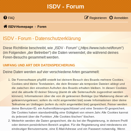
ISDV - Forum
FAQ
Registrieren
Anmelden
ISDV-Homepage
Foren
ISDV - Forum - Datenschutzerklärung
Diese Richtlinie beschreibt, wie „ISDV - Forum“ („https://www.isdv.net/forum“)
(im Folgenden „der Betreiber“) die Daten verwendet, die während deines
Foren-Besuchs gesammelt werden.
UMFANG UND ART DER DATENSPEICHERUNG
Deine Daten werden auf vier verschiedene Arten gesammelt:
Die Forensoftware phpBB erstellt bei deinem Besuch des Boards mehrere Cookies.
Cookies sind kleine Textdateien, die dein Browser als temporäre Dateien ablegt und
die zwischen den einzelnen Aufrufen des Boards erhalten bleiben. In diesen Cookies
sind die aktuelle ID deiner Sitzung (damit dir alle Seitenaufrufe zugeordnet werden
können), Informationen über die von dir gelesenen Beiträge (zur Markierung dieser als
gelesen/ungelesen; sofern du nicht angemeldet bist) sowie Informationen über deine
Teilnahme an Umfragen (sofern du nicht angemeldet bist) gespeichert. Ferner werden
deine Benutzer-ID, ein Authentifizierungsschlüssel und eine Session-ID gespeichert.
Die Cookies haben standardmäßig eine Gültigkeit von einem Jahr. Alle Cookies kannst
du jederzeit über die Funktion „Alle Cookies löschen“ löschen.
Weiterhin werden die Daten gespeichert, die du bei der Registrierung, in deinem Profil
oder deinem persönlichem Bereich angibst. Für die Registrierung sind mindestens ein
eindeutiger Benutzername, eine E-Mail-Adresse und ein Passwort notwendig. Wenn