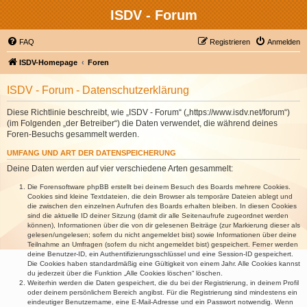
ISDV - Forum
FAQ
Registrieren
Anmelden
ISDV-Homepage
Foren
ISDV - Forum - Datenschutzerklärung
Diese Richtlinie beschreibt, wie „ISDV - Forum“ („https://www.isdv.net/forum“)
(im Folgenden „der Betreiber“) die Daten verwendet, die während deines
Foren-Besuchs gesammelt werden.
UMFANG UND ART DER DATENSPEICHERUNG
Deine Daten werden auf vier verschiedene Arten gesammelt:
Die Forensoftware phpBB erstellt bei deinem Besuch des Boards mehrere Cookies.
Cookies sind kleine Textdateien, die dein Browser als temporäre Dateien ablegt und
die zwischen den einzelnen Aufrufen des Boards erhalten bleiben. In diesen Cookies
sind die aktuelle ID deiner Sitzung (damit dir alle Seitenaufrufe zugeordnet werden
können), Informationen über die von dir gelesenen Beiträge (zur Markierung dieser als
gelesen/ungelesen; sofern du nicht angemeldet bist) sowie Informationen über deine
Teilnahme an Umfragen (sofern du nicht angemeldet bist) gespeichert. Ferner werden
deine Benutzer-ID, ein Authentifizierungsschlüssel und eine Session-ID gespeichert.
Die Cookies haben standardmäßig eine Gültigkeit von einem Jahr. Alle Cookies kannst
du jederzeit über die Funktion „Alle Cookies löschen“ löschen.
Weiterhin werden die Daten gespeichert, die du bei der Registrierung, in deinem Profil
oder deinem persönlichem Bereich angibst. Für die Registrierung sind mindestens ein
eindeutiger Benutzername, eine E-Mail-Adresse und ein Passwort notwendig. Wenn