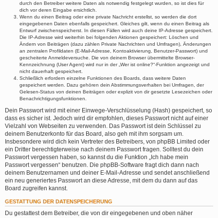
durch den Betreiber weitere Daten als notwendig festgelegt wurden, so ist dies für
dich vor deren Eingabe ersichtlich.
Wenn du einen Beitrag oder eine private Nachricht erstellst, so werden die dort
eingegebenen Daten ebenfalls gespeichert. Gleiches gilt, wenn du einen Beitrag als
Entwurf zwischenspeicherst. In diesen Fällen wird auch deine IP-Adresse gespeichert.
Die IP-Adresse wird weiterhin bei folgenden Aktionen gespeichert: Löschen und
Ändern von Beiträgen (dazu zählen Private Nachrichten und Umfragen), Änderungen
an zentralen Profildaten (E-Mail-Adresse, Kontoaktivierung, Benutzer-Passwort) und
gescheiterte Anmeldeversuche. Die von deinem Browser übermittelte Browser-
Kennzeichnung (User Agent) wird nur in der „Wer ist online?“-Funktion angezeigt und
nicht dauerhaft gespeichert.
Schließlich erfordern einzelne Funktionen des Boards, dass weitere Daten
gespeichert werden. Dazu gehören dein Abstimmungsverhalten bei Umfragen, der
Gelesen-Status von deinen Beiträgen oder explizit von dir gesetzte Lesezeichen oder
Benachrichtigungsfunktionen.
Dein Passwort wird mit einer Einwege-Verschlüsselung (Hash) gespeichert, so
dass es sicher ist. Jedoch wird dir empfohlen, dieses Passwort nicht auf einer
Vielzahl von Webseiten zu verwenden. Das Passwort ist dein Schlüssel zu
deinem Benutzerkonto für das Board, also geh mit ihm sorgsam um.
Insbesondere wird dich kein Vertreter des Betreibers, von phpBB Limited oder
ein Dritter berechtigterweise nach deinem Passwort fragen. Solltest du dein
Passwort vergessen haben, so kannst du die Funktion „Ich habe mein
Passwort vergessen“ benutzen. Die phpBB-Software fragt dich dann nach
deinem Benutzernamen und deiner E-Mail-Adresse und sendet anschließend
ein neu generiertes Passwort an diese Adresse, mit dem du dann auf das
Board zugreifen kannst.
GESTATTUNG DER DATENSPEICHERUNG
Du gestattest dem Betreiber, die von dir eingegebenen und oben näher